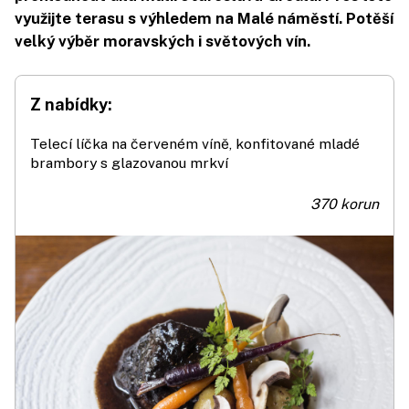
využijte terasu s výhledem na Malé náměstí. Potěší
velký výběr moravských i světových vín.
Z nabídky:
Telecí líčka na červeném víně, konfitované mladé
brambory s glazovanou mrkví
370 korun