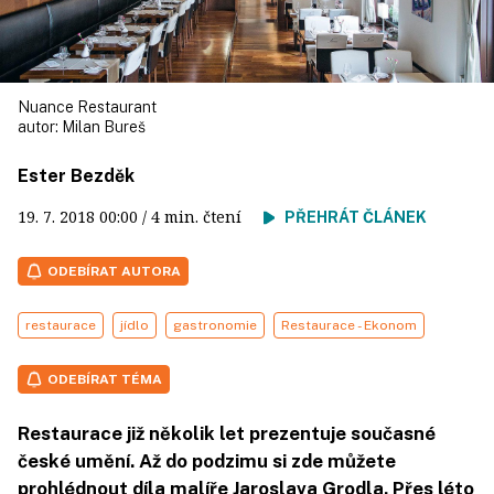
Nuance Restaurant
autor:
Milan Bureš
Ester Bezděk
19. 7. 2018
00:00
/ 4 min. čtení
PŘEHRÁT ČLÁNEK
ODEBÍRAT AUTORA
restaurace
jídlo
gastronomie
Restaurace - Ekonom
ODEBÍRAT TÉMA
Restaurace již několik let prezentuje současné
české umění. Až do podzimu si zde můžete
prohlédnout díla malíře Jaroslava Grodla. Přes léto