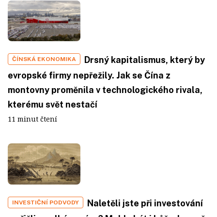
Drsný kapitalismus, který by
ČÍNSKÁ EKONOMIKA
evropské firmy nepřežily. Jak se Čína z
montovny proměnila v technologického rivala,
kterému svět nestačí
11 minut čtení
Naletěli jste při investování
INVESTIČNÍ PODVODY