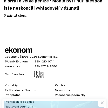
a přišli o velké peníze? Mohlo být i hůř, alespoň
jste neskončili vyhladovělí v džungli
6 minut čtení
Copyright
©1996-2026
Economia, a.s.
Týdeník Ekonom
ISSN 1210-0714
ekonom.cz
ISSN 2787-9380
Certifikováno:
Kontakty
Kariéra
Tiráž redakce Ekonom
Newsletter
×
Předplatné
Všeobecné podmínky
Prohlášení o cookies
Nastavení soukromí