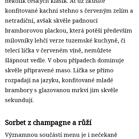
několik českých klasik. Ať už zkusíte
konfitované kachní stehno s červeným zelím a
netradiční, avšak skvěle padnoucí
bramborovou plackou, která potěší především
milovníky lehčí verze tuzemské kuchyně, či
telecí líčka v červeném víně, nemůžete
šlápnout vedle. V obou případech dominuje
skvěle připravené maso. Líčka se přímo
rozpadají na jazyku, konfitované mladé
brambory s glazovanou mrkví jim skvěle
sekundují.
Sorbet z champagne a růží
Významnou součástí menu je i nečekaně