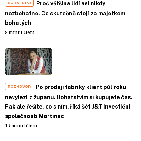
Proč většina lidí asi nikdy
BOHATSTVÍ
nezbohatne. Co skutečně stojí za majetkem
bohatých
8 minut čtení
Po prodeji fabriky klient půl roku
ROZHOVOR
nevylezl z županu. Bohatstvím si kupujete čas.
Pak ale řešíte, co s ním, říká šéf J&T Investiční
společnosti Martinec
15 minut čtení