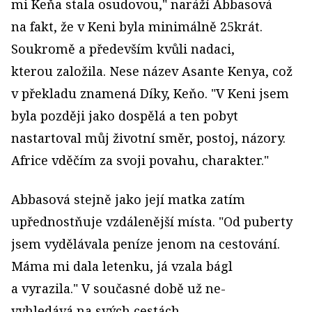
mi Keňa stala osudovou," naráží Abbasová
na fakt, že v Keni byla minimálně 25krát.
Soukromě a především kvůli nadaci,
kterou založila. Nese název Asante Kenya, což
v překladu znamená Díky, Keňo. "V Keni jsem
byla později jako dospělá a ten pobyt
nastartoval můj životní směr, postoj, názory.
Africe vděčím za svoji povahu, charakter."
Abbasová stejně jako její matka zatím
upřednostňuje vzdálenější místa. "Od puberty
jsem vydělávala peníze jenom na cestování.
Máma mi dala letenku, já vzala bágl
a vyrazila." V současné době už ne­
vyhledává na svých cestách