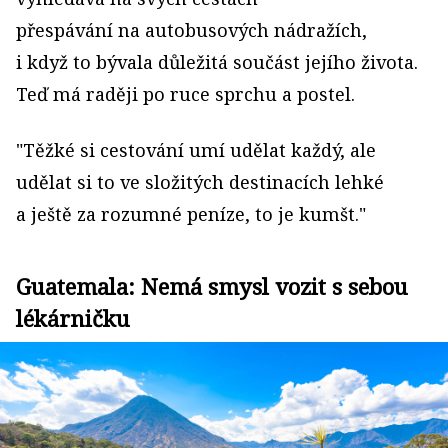
přespávání na autobu­sových nádražích,
i když to bývala důležitá součást jejího života.
Teď má raději po ruce sprchu a postel.
"Těžké si cestování umí udělat každý, ale
udělat si to ve složitých destinacích lehké
a ještě za rozumné peníze, to je kumšt."
Guatemala: Nemá smysl vozit s sebou
lékárničku