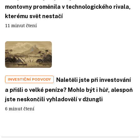
montovny proměnila v technologického rivala,
kterému svět nestačí
11 minut čtení
Naletěli jste při investování
INVESTIČNÍ PODVODY
a přišli o velké peníze? Mohlo být i hůř, alespoň
jste neskončili vyhladovělí v džungli
6 minut čtení