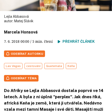
Lejla Abbasová
autor:
Matej Slávik
Marcela Honsová
7. 6. 2018
00:00
/ 5 min. čtení
PŘEHRÁT ČLÁNEK
ODEBÍRAT AUTORKU
Las Vegas
cestování
Guatemala
Keňa
ODEBÍRAT TÉMA
Do Afriky se Lejla Abbasová dostala poprvé ve 14
letech. A byla z ní úplně "perplex". Jak dnes říká,
africká Keňa je země, která ji utvářela. Nedávno
vzala mezi tamní Masaje i své děti. Masajští muži