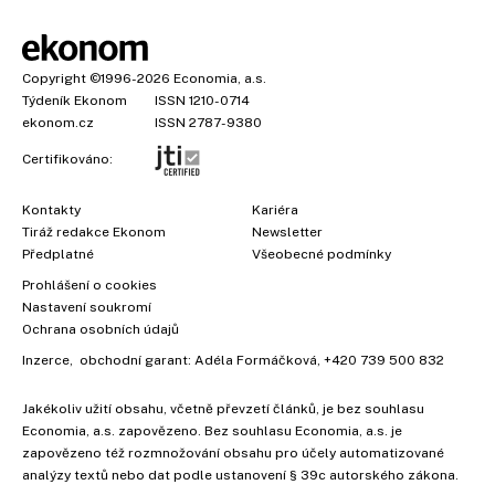
Copyright
©1996-2026
Economia, a.s.
Týdeník Ekonom
ISSN 1210-0714
ekonom.cz
ISSN 2787-9380
Certifikováno:
Kontakty
Kariéra
Tiráž redakce Ekonom
Newsletter
Předplatné
Všeobecné podmínky
Prohlášení o cookies
×
Nastavení soukromí
Ochrana osobních údajů
Inzerce
, obchodní garant:
Adéla Formáčková
,
+420 739 500 832
Jakékoliv užití obsahu, včetně převzetí článků, je bez souhlasu
Economia, a.s. zapovězeno. Bez souhlasu Economia, a.s. je
zapovězeno též rozmnožování obsahu pro účely automatizované
analýzy textů nebo dat podle ustanovení § 39c autorského zákona.