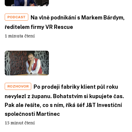
Na vlně podnikání s Markem Bárdym,
PODCAST
ředitelem firmy VR Rescue
1 minuta čtení
Po prodeji fabriky klient půl roku
ROZHOVOR
nevylezl z županu. Bohatstvím si kupujete čas.
Pak ale řešíte, co s ním, říká šéf J&T Investiční
společnosti Martinec
15 minut čtení