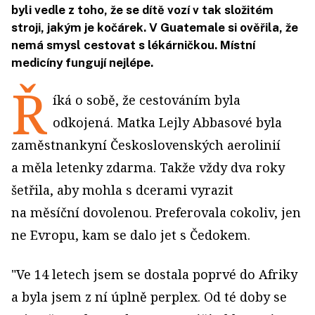
byli vedle z toho, že se dítě vozí v tak složitém
stroji, jakým je kočárek. V Guatemale si ověřila, že
nemá smysl cestovat s lékárničkou. Místní
medicíny fungují nejlépe.
Ř
íká o sobě, že cestováním byla
odkojená. Matka Lejly Abbasové byla
zaměstnankyní Československých aero­linií
a měla letenky zdarma. Takže vždy dva roky
šetřila, aby mohla s dcerami vyrazit
na měsíční dovolenou. Prefe­rovala cokoliv, jen
ne Evropu, kam se dalo jet s Čedokem.
"Ve 14 letech jsem se dostala poprvé do Afriky
a byla jsem z ní úplně perplex. Od té doby se