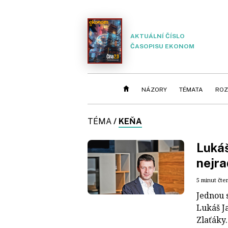
AKTUÁLNÍ ČÍSLO
ČASOPISU EKONOM
NÁZORY
TÉMATA
ROZ
TÉMA
/
KEŇA
Lukáš
nejra
5 minut čte
Jednou s
Lukáš J
Zlaťáky.