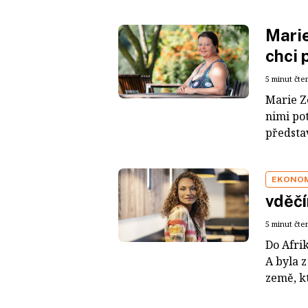
Marie
chci 
5 minut čte
Marie Ze
nimi po
představ
EKONO
vděčí
5 minut čte
Do Afrik
A byla z
země, kt