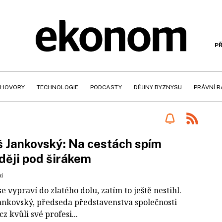
PŘ
HOVORY
TECHNOLOGIE
PODCASTY
DĚJINY BYZNYSU
PRÁVNÍ 
 Jankovský: Na cestách spím
ději pod širákem
ní
e vypraví do zlatého dolu, zatím to ještě nestihl.
ankovský, předseda představenstva společnosti
cz kvůli své profesi...