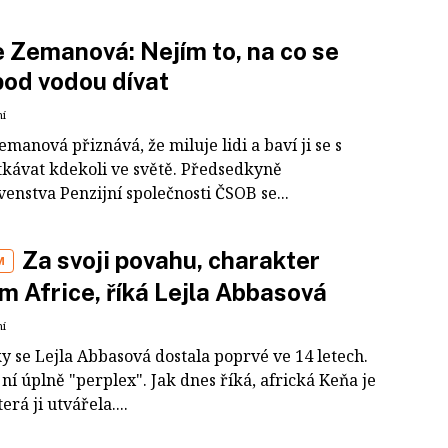
 Zemanová: Nejím to, na co se
pod vodou dívat
ní
manová přiznává, že miluje lidi a baví ji se s
tkávat kdekoli ve světě. Předsedkyně
enstva Penzijní společnosti ČSOB se...
Za svoji povahu, charakter
M
m Africe, říká Lejla Abbasová
ní
y se Lejla Abbasová dostala poprvé ve 14 letech.
 ní úplně "perplex". Jak dnes říká, africká Keňa je
erá ji utvářela....