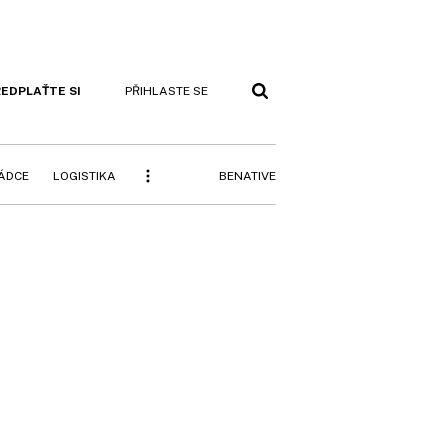
EDPLAŤTE SI
PŘIHLASTE SE
BENATIVE
RÁDCE
LOGISTIKA