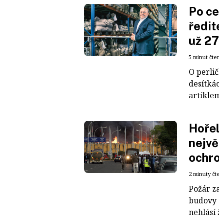
Po ce
ředit
už 27
5 minut čte
O perli
desítkác
artiklem
Hořel
nejvě
ochr
2 minuty čt
Požár z
budovy o
nehlásí 