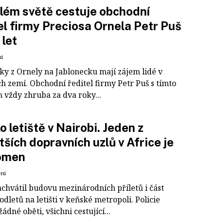
lém světě cestuje obchodní
el firmy Preciosa Ornela Petr Puš
 let
ní
čky z Ornely na Jablonecku mají zájem lidé v
h zemí. Obchodní ředitel firmy Petr Puš s tímto
 vždy zhruba za dva roky...
o letiště v Nairobi. Jeden z
tších dopravních uzlů v Africe je
omen
ení
achvátil budovu mezinárodních příletů i část
dletů na letišti v keňské metropoli. Policie
žádné oběti, všichni cestující...