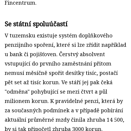
Fincentrum.
Se státní spoluúčastí
V tuzemsku existuje systém doplňkového
penzijního spoření, které si lze zřídit například
u bank či pojišťoven. Čerstvý absolvent
vstupující do prvního zaměstnání přitom
nemusí měsíčně spořit desítky tisíc, postačí
pět set až tisíc korun. Ve stáří jej pak čeká
"odměna" pohybující se mezi čtvrt a půl
milionem korun. K pravidelné penzi, která by
za současných podmínek a v případě pobírání
aktuální průměrné mzdy činila zhruba 14 500,
by si tak připočetl zhruba 3000 korun.