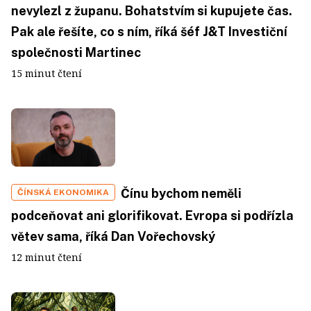
nevylezl z županu. Bohatstvím si kupujete čas.
Pak ale řešíte, co s ním, říká šéf J&T Investiční
společnosti Martinec
15 minut čtení
Čínu bychom neměli
ČÍNSKÁ EKONOMIKA
podceňovat ani glorifikovat. Evropa si podřízla
větev sama, říká Dan Vořechovský
12 minut čtení