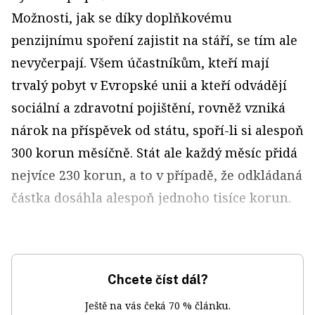
Možnosti, jak se díky doplňkovému
penzijnímu spoření zajistit na stáří, se tím ale
nevy­čerpají. Všem účastníkům, kteří mají
trvalý pobyt v Evropské unii a kteří odvádějí
sociální a zdravotní pojištění, rovněž vzniká
nárok na příspěvek od státu, spoří-li si alespoň
300 korun měsíčně. Stát ale každý měsíc přidá
nejvíce 230 korun, a to v případě, že odkládaná
částka dosáhla alespoň jednoho tisíce korun.
Chcete číst dál?
Ještě na vás čeká 70 % článku.