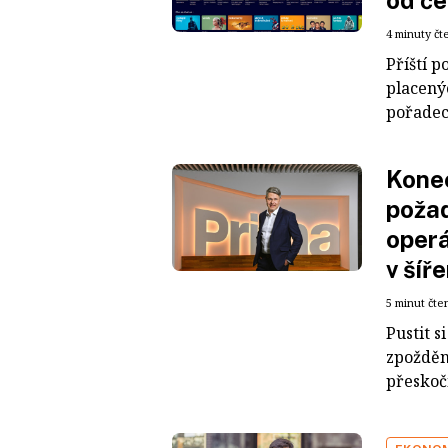
od če
4 minuty čt
Příští 
placený
pořadec
Konec
požad
operá
v šíř
5 minut čte
Pustit 
zpožděn
přeskoč