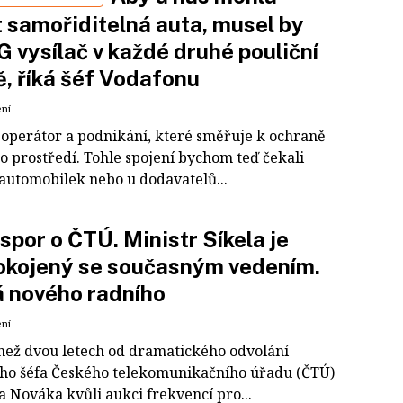
t samořiditelná auta, musel by
G vysílač v každé druhé pouliční
, říká šéf Vodafonu
ení
 operátor a podnikání, které směřuje k ochraně
o prostředí. Tohle spojení bychom teď čekali
 automobilek nebo u dodavatelů...
 spor o ČTÚ. Ministr Síkela je
okojený se současným vedením.
 nového radního
ení
 než dvou letech od dramatického odvolání
ího šéfa Českého telekomunikačního úřadu (ČTÚ)
a Nováka kvůli aukci frekvencí pro...