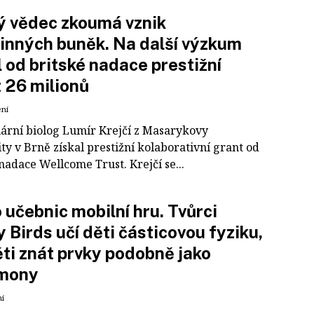
ý vědec zkoumá vznik
inných buněk. Na další výzkum
l od britské nadace prestižní
 26 milionů
ení
ární biolog Lumír Krejčí z Masarykovy
ty v Brně získal prestižní kolaborativní grant od
nadace Wellcome Trust. Krejčí se...
 učebnic mobilní hru. Tvůrci
 Birds učí děti částicovou fyziku,
ěti znát prvky podobně jako
mony
ní