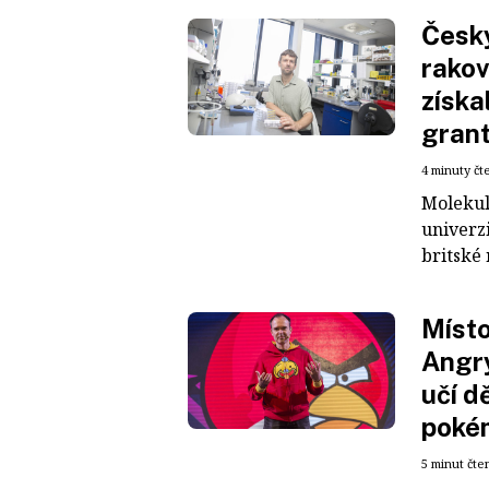
Česk
rakov
získa
grant
4 minuty čt
Molekul
univerzi
britské 
Místo
Angry
učí d
poké
5 minut čte