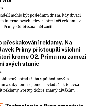
rvna
ení
pondělí mohlo být posledním dnem, kdy diváci
ch internetových televizí přeskočí reklamu v
h Primy. Od března měl začít...
 přeskakování reklamy. Na
avek Primy přistoupili všichni
toři kromě O2. Prima mu zamezí
ení svých stanic
ní
si oblíbený pořad třeba s půlhodinovým
ím a díky tomu s pomocí ovladače k televizi
it reklamy. Postup dobře známý divákům,...