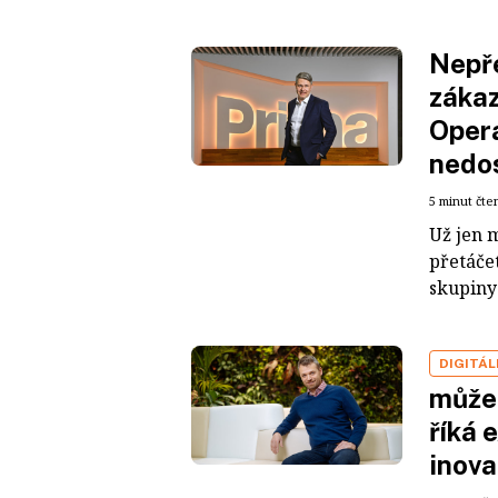
Nepře
zákaz
Operá
nedos
5 minut čte
Už jen 
přetáče
skupiny
DIGITÁ
může 
říká 
inova