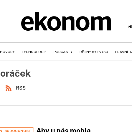
PŘ
HOVORY
TECHNOLOGIE
PODCASTY
DĚJINY BYZNYSU
PRÁVNÍ 
Horáček
RSS
Aby u nás mohla
LNÍ BUDOUCNOST