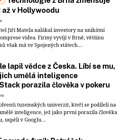
Technologie z Brna zmenšuje
M
 až v Hollywoodu
ní
el Jiří Matela nalákal investory na unikátní
omprese videa. Firmy vyvíjí v Brně, většinu
ků však má ve Spojených státech....
e lapil vědce z Česka. Líbí se mu,
ejich umělá inteligence
tack porazila člověka v pokeru
ení
lventi tuzemských univerzit, kteří se podíleli na
mělé inteligence, jež jako první porazila člověka
, uspěli v Googlu....