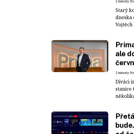
2 minuty čt
Starý k
dneska 
Vojtěch 
Prima
ale d
červn
2 minuty čt
Diváci 
stanice 
několik
Přetá
bude.