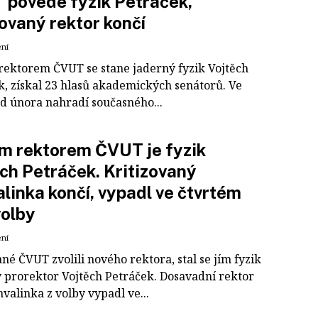
povede fyzik Petráček,
zovaný rektor končí
ení
ektorem ČVUT se stane jaderný fyzik Vojtěch
k, získal 23 hlasů akademických senátorů. Ve
od února nahradí současného...
m rektorem ČVUT je fyzik
ch Petráček. Kritizovaný
linka končí, vypadl ve čtvrtém
volby
ení
é ČVUT zvolili nového rektora, stal se jím fyzik
ý prorektor Vojtěch Petráček. Dosavadní rektor
valinka z volby vypadl ve...