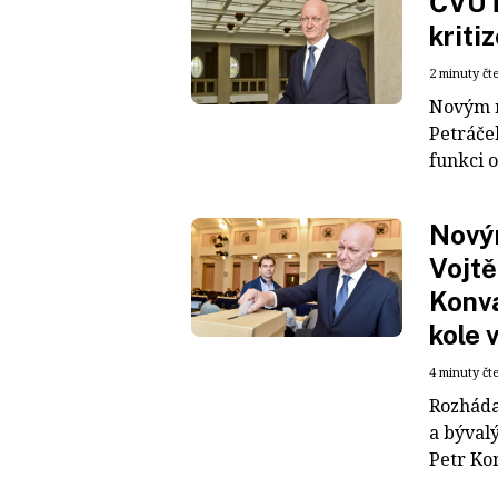
ČVUT 
kriti
2 minuty čt
Novým r
Petráče
funkci 
Nový
Vojtě
Konva
kole 
4 minuty čt
Rozhádan
a býval
Petr Kon