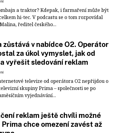
ení
ombajn a traktor? Kdepak, i farmaření může být
celkem hi-tec. V podcastu se o tom rozpovídal
Malina, ředitel českého...
 zůstává v nabídce O2. Operátor
ostal za úkol vymyslet, jak od
a vyřešit sledování reklam
ení
internetové televize od operátora O2 nepřijdou o
televizní skupiny Prima – společnosti se po
aměsíčním vyjednávání...
čení reklam ještě chvíli možné
 Prima chce omezení zavést až