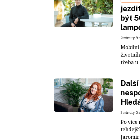
jezdi
být 5
lampě
2 minuty čt
Mobilní
životníh
třeba u
Další
nesp
Hledá
3 minuty čt
Po více
tehdejš
Jaromír