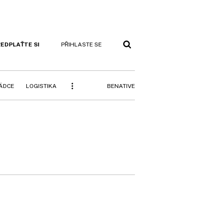
EDPLAŤTE SI
PŘIHLASTE SE
BENATIVE
RÁDCE
LOGISTIKA