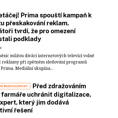
táčej! Prima spouští kampaň k
u přeskakování reklam.
toři tvrdí, že pro omezení
tali podklady
ní
měsíc můžou diváci internetových televizí volně
t reklamy při zpětném sledování programů
 Prima. Mediální skupina...
Před zdražováním
LNÍ BUDOUCNOST
farmáře uchránit digitalizace,
expert, který jim dodává
tivní řešení