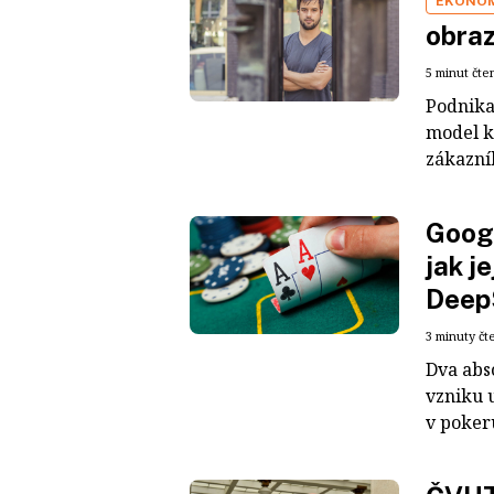
EKONO
obraz
5 minut čte
Podnikat
model k
zákazní
Googl
jak j
DeepS
3 minuty čt
Dva abso
vzniku u
v pokeru