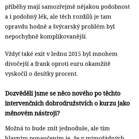
příběhy mají samozřejmě nějakou podobnost
a i podobný lék, ale těch rozdílů je tam
opravdu hodně a švýcarský problém byl
nepochybně komplikovanější.
Vždyť také exit v lednu 2015 byl mnohem
divočejší a frank oproti euru okamžitě
vyskočil o desítky procent.
Dozvěděli jsme se něco nového po těchto
intervenčních dobrodružstvích o kurzu jako
měnovém nástroji?
Možná to bude znít jednoduše, ale tím
hlavním ponaučením je, že v mimořádných