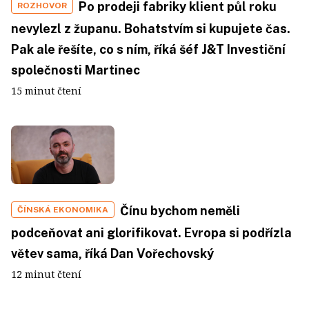
Po prodeji fabriky klient půl roku
ROZHOVOR
nevylezl z županu. Bohatstvím si kupujete čas.
Pak ale řešíte, co s ním, říká šéf J&T Investiční
společnosti Martinec
15 minut čtení
Čínu bychom neměli
ČÍNSKÁ EKONOMIKA
podceňovat ani glorifikovat. Evropa si podřízla
větev sama, říká Dan Vořechovský
12 minut čtení