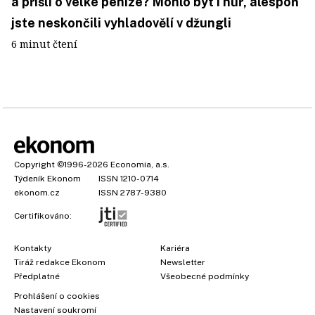
a přišli o velké peníze? Mohlo být i hůř, alespoň
jste neskončili vyhladovělí v džungli
6 minut čtení
Copyright
©1996-2026
Economia, a.s.
Týdeník Ekonom
ISSN 1210-0714
ekonom.cz
ISSN 2787-9380
Certifikováno:
Kontakty
Kariéra
Tiráž redakce Ekonom
Newsletter
Předplatné
Všeobecné podmínky
Prohlášení o cookies
Nastavení soukromí