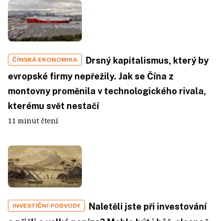
Drsný kapitalismus, který by
ČÍNSKÁ EKONOMIKA
evropské firmy nepřežily. Jak se Čína z
montovny proměnila v technologického rivala,
kterému svět nestačí
11 minut čtení
Naletěli jste při investování
INVESTIČNÍ PODVODY