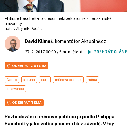
Philippe Bacchetta, profesor makroekonomie z Lausannské
univerzity
autor:
Zbyněk Pecák
David Klimeš
, komentátor
Aktuálně.cz
27. 7. 2017
00:00
/ 6 min. čtení
PŘEHRÁT ČLÁN
ODEBÍRAT AUTORA
Česko
koruna
euro
měnová politika
měna
intervence
ODEBÍRAT TÉMA
Rozhodování o měnové politice je podle Philippa
Bacchetty jako volba pneumatik v závodě. Vždy