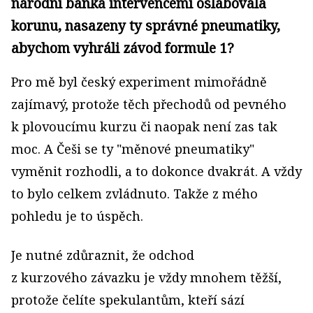
národní banka intervencemi oslabovala
korunu, nasazeny ty správné pneumatiky,
abychom vyhráli závod formule 1?
Pro mě byl český experiment mimořádně
zajímavý, protože těch přechodů od pevného
k plovoucímu kurzu či naopak není zas tak
moc. A Češi se ty "měnové pneumatiky"
vyměnit rozhodli, a to dokonce dvakrát. A vždy
to bylo celkem zvládnuto. Takže z mého
pohledu je to úspěch.
Je nutné zdůraznit, že odchod
z kurzového závazku je vždy mnohem těžší,
protože čelíte spekulantům, kteří sází