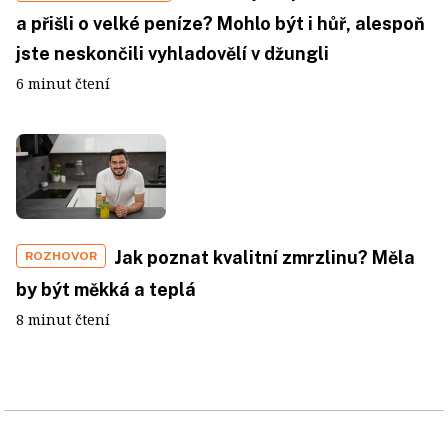
a přišli o velké peníze? Mohlo být i hůř, alespoň
jste neskončili vyhladovělí v džungli
6 minut čtení
Jak poznat kvalitní zmrzlinu? Měla
ROZHOVOR
by být měkká a teplá
8 minut čtení