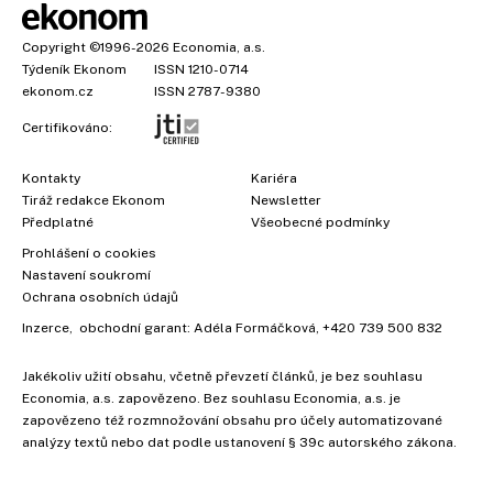
Copyright
©1996-2026
Economia, a.s.
Týdeník Ekonom
ISSN 1210-0714
ekonom.cz
ISSN 2787-9380
Certifikováno:
Kontakty
Kariéra
Tiráž redakce Ekonom
Newsletter
Předplatné
Všeobecné podmínky
Prohlášení o cookies
Nastavení soukromí
Ochrana osobních údajů
Inzerce
, obchodní garant:
Adéla Formáčková
,
+420 739 500 832
Jakékoliv užití obsahu, včetně převzetí článků, je bez souhlasu
Economia, a.s. zapovězeno. Bez souhlasu Economia, a.s. je
zapovězeno též rozmnožování obsahu pro účely automatizované
analýzy textů nebo dat podle ustanovení § 39c autorského zákona.