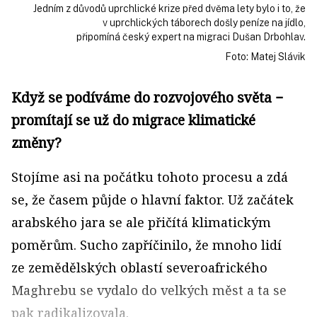
Jedním z důvodů uprchlické krize před dvěma lety bylo i to, že
v uprchlických táborech došly peníze na jídlo,
připomíná český expert na migraci Dušan Drbohlav.
Foto: Matej Slávik
Když se podíváme do rozvojového světa −
promítají se už do migrace klimatické
změny?
Stojíme asi na počátku tohoto procesu a zdá
se, že časem půjde o hlavní faktor. Už začátek
arabského jara se ale přičítá klimatickým
poměrům. Sucho zapříčinilo, že mnoho lidí
ze zemědělských oblastí severoafrického
Maghrebu se vydalo do velkých měst a ta se
pak radikalizovala.