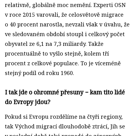
relativně, globálně moc nemění. Experti OSN
v roce 2015 varovali, že celosvětově migrace
o 40 procent narostla, nevzali však v úvahu, že
ve sledovaném období stoupl i celkový počet
obyvatel ze 6,1 na 7,3 miliardy. Takže
procentuálně to vyšlo stejně, kolem tří
procent z celkové populace. To je víceméně
stejný podíl od roku 1960.
I tak jde o ohromné přesuny − kam tito lidé
do Evropy jdou?
Pokud si Evropu rozdělíme na čtyři regiony,
tak Východ migrací dlouhodobě ztrácí, Jih se