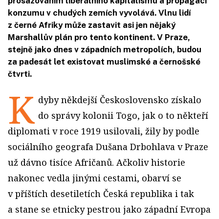
prosazováním liberálního kapitalismu a propagací
konzumu v chudých zemích vyvolává. Vlnu lidí
z černé Afriky může zastavit asi jen nějaký
Marshallův plán pro tento kontinent. V Praze,
stejně jako dnes v západních metropolích, budou
za padesát let existovat muslimské a černošské
čtvrti.
K
dyby někdejší Československo získalo
do správy kolonii Togo, jak o to někteří
diplomati v roce 1919 usilovali, žily by podle
sociálního geografa Dušana Drbohlava v Praze
už dávno tisíce Afričanů. Ačkoliv historie
nakonec vedla jinými cestami, obarví se
v příštích desetiletích Česká republika i tak
a stane se etnicky pestrou jako západní Evropa