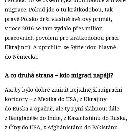
i Polska. To se ovšem týká dlouhodobé a trvalé
migrace. Pokud jde o tu krátkodobou, tak
právě Polsko drží vlastně světový primát,
v roce 2016 se tam vydalo přes milion
pracovních povolení pro krátkodobou práci
Ukrajinců. A uprchlíci ze Sýrie jdou hlavně
do Německa.
A co druhá strana − kdo migraci napájí?
Asi by bylo dobré zmínit nejsilnější migrační
koridory − z Mexika do USA, z Ukrajiny
do Ruska a opačně, ale ty nyní slábnou; dále
z Bangladéše do Indie, z Kazachstánu do Ruska,
z Číny do USA, z Afghánistánu do Pákistánu