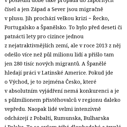
v poslední době také propadá do záporných
čísel a jen Západ a Sever jsou migračně
v plusu. Jih prochází velkou krizí − Řecko,
Portugalsko a Španělsko. To bylo před deseti či
patnácti lety pro cizince jednou
z nejatraktivnějších zemí, ale v roce 2013 z něj
odešlo více než půl milionu lidí a přišlo tam
jen 280 tisíc nových migrantů. A Španělé
hledají práci v Latinské Americe. Pokud jde
o Východ, je to zejména Česko, které
v absolutním vyjádření nemá konkurenci a je
s půlmilionem přistěhovalců v regionu daleko
vepředu. Naopak lidé velmi intenzivně
odcházejí z Pobaltí, Rumunska, Bulharska