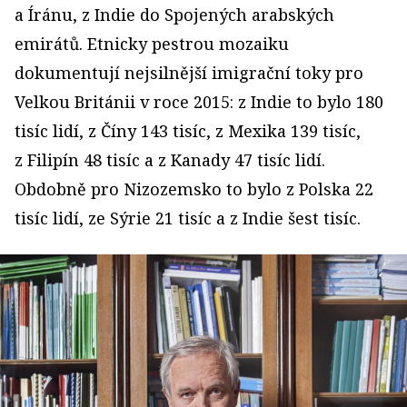
a Íránu, z Indie do Spojených arabských
emirátů. Etnicky pestrou mozaiku
dokumentují nejsilnější imi­grační toky pro
Velkou Británii v roce 2015: z Indie to bylo 180
tisíc lidí, z Číny 143 tisíc, z Mexika 139 tisíc,
z Filipín 48 tisíc a z Kanady 47 tisíc lidí.
Obdobně pro Nizozemsko to bylo z Polska 22
tisíc lidí, ze Sýrie 21 tisíc a z Indie šest tisíc.