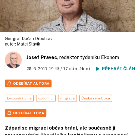
Geograf Dušan Drbohlav
autor:
Matej Slávik
Josef Pravec
, redaktor týdeníku Ekonom
28. 6. 2017
19:45
/ 17 min. čtení
PŘEHRÁT ČLÁ
ODEBÍRAT AUTORA
Evropská unie
uprchlíci
migrace
Česká republika
ODEBÍRAT TÉMA
Západ se migraci občas brání, ale současně ji