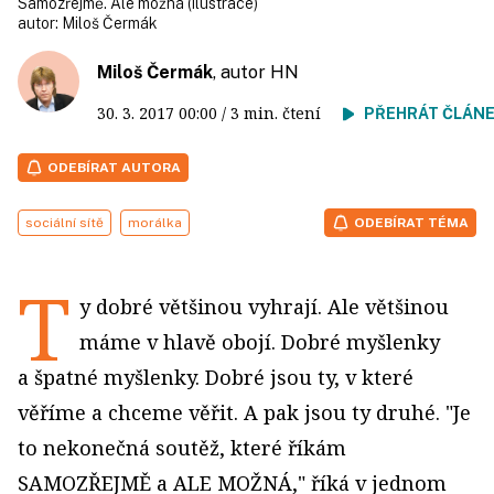
Samozřejmě. Ale možná (ilustrace)
autor:
Miloš Čermák
Miloš Čermák
, autor HN
30. 3. 2017
00:00
/ 3 min. čtení
PŘEHRÁT ČLÁN
ODEBÍRAT AUTORA
sociální sítě
morálka
ODEBÍRAT TÉMA
T
y dobré většinou vyhrají. Ale většinou
máme v hlavě obojí. Dobré myšlenky
a špatné myšlenky. Dobré jsou ty, v které
věříme a chceme věřit. A pak jsou ty druhé. "Je
to nekonečná soutěž, které říkám
SAMOZŘEJMĚ a ALE MOŽNÁ," říká v jednom