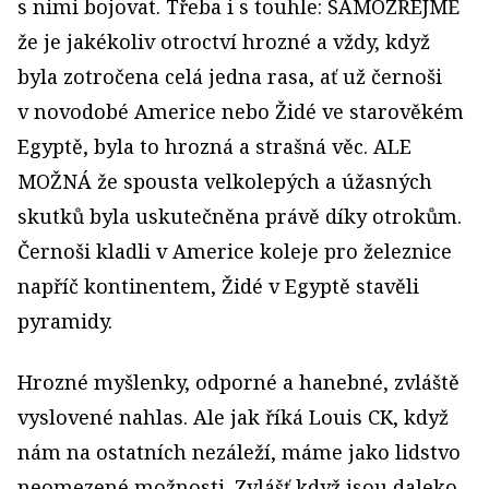
s nimi bojovat. Třeba i s touhle: SAMOZŘEJMĚ
že je jakékoliv otroctví hrozné a vždy, když
byla zotročena celá jedna rasa, ať už černoši
v novodobé Americe nebo Židé ve starověkém
Egyptě, byla to hrozná a strašná věc. ALE
MOŽNÁ že spousta velkolepých a úžasných
skutků byla uskutečněna právě díky otrokům.
Černoši kladli v Americe koleje pro železnice
napříč kontinentem, Židé v Egyptě stavěli
pyramidy.
Hrozné myšlenky, odporné a hanebné, zvláště
vyslovené nahlas. Ale jak říká Louis CK, když
nám na ostatních nezáleží, máme jako lidstvo
neomezené možnosti. Zvlášť když jsou daleko.