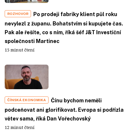
Po prodeji fabriky klient půl roku
ROZHOVOR
nevylezl z županu. Bohatstvím si kupujete čas.
Pak ale řešíte, co s ním, říká šéf J&T Investiční
společnosti Martinec
15 minut čtení
Čínu bychom neměli
ČÍNSKÁ EKONOMIKA
podceňovat ani glorifikovat. Evropa si podřízla
větev sama, říká Dan Vořechovský
12 minut čtení