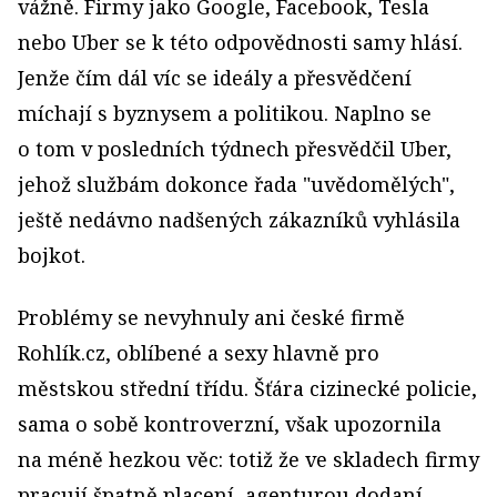
vážně. Firmy jako Google, Facebook, Tesla
nebo Uber se k této odpovědnosti samy hlásí.
Jenže čím dál víc se ideály a přesvědčení
míchají s byznysem a politikou. Naplno se
o tom v posledních týdnech přesvědčil Uber,
jehož službám dokonce řada "uvědomělých",
ještě nedávno nadšených zákazníků vyhlásila
bojkot.
Problémy se nevyhnuly ani české firmě
Rohlík.cz, oblíbené a sexy hlavně pro
městskou střední třídu. Šťára cizinecké policie,
sama o sobě kontroverzní, však upozornila
na méně hezkou věc: totiž že ve skladech firmy
pracují špatně placení, agenturou dodaní