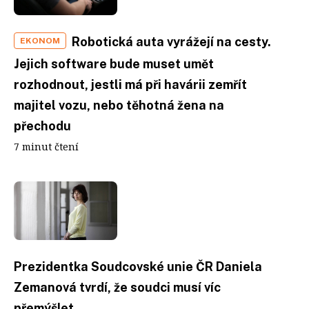
Robotická auta vyrážejí na cesty.
EKONOM
Jejich software bude muset umět
rozhodnout, jestli má při havárii zemřít
majitel vozu, nebo těhotná žena na
přechodu
7 minut čtení
Prezidentka Soudcovské unie ČR Daniela
Zemanová tvrdí, že soudci musí víc
přemýšlet