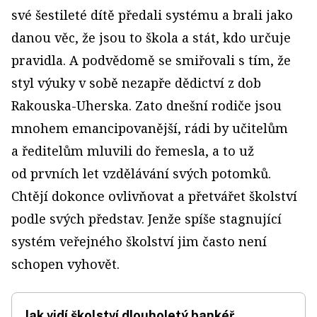
své šestileté dítě předali systému a brali jako
danou věc, že jsou to škola a stát, kdo určuje
pravidla. A podvědomě se smiřovali s tím, že
styl výuky v sobě nezapře dědictví z dob
Rakouska-Uherska. Zato dnešní rodiče jsou
mnohem emancipovanější, rádi by učitelům
a ředitelům mluvili do řemesla, a to už
od prvních let vzdělávání svých potomků.
Chtějí dokonce ovlivňovat a přetvářet školství
podle svých představ. Jenže spíše stagnující
systém veřejného školství jim často není
schopen vyhovět.
Jak vidí školství dlouholetý bankéř