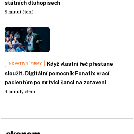
státních dluhopisech
5 minut čtení
Když vlastní řeč přestane
INOVATIVNÍ FIRMY
sloužit. Digitální pomocník Fonafix vrací
pacientům po mrtvici šanci na zotavení
4 minuty čtení