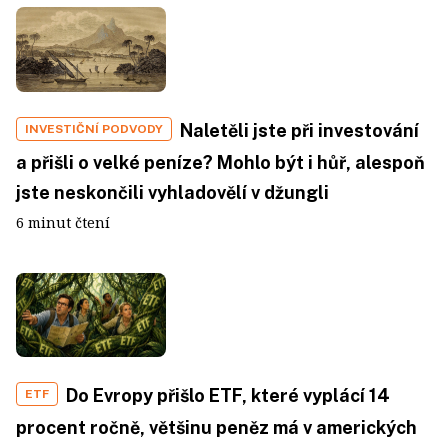
Naletěli jste při investování
INVESTIČNÍ PODVODY
a přišli o velké peníze? Mohlo být i hůř, alespoň
jste neskončili vyhladovělí v džungli
6 minut čtení
Do Evropy přišlo ETF, které vyplácí 14
ETF
procent ročně, většinu peněz má v amerických