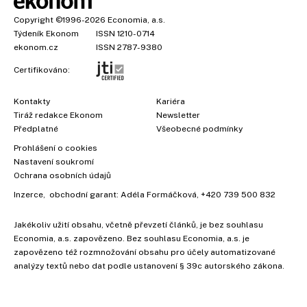
Copyright
©1996-2026
Economia, a.s.
Týdeník Ekonom
ISSN 1210-0714
ekonom.cz
ISSN 2787-9380
Certifikováno:
Kontakty
Kariéra
Tiráž redakce Ekonom
Newsletter
Předplatné
Všeobecné podmínky
Prohlášení o cookies
Nastavení soukromí
Ochrana osobních údajů
Inzerce
, obchodní garant:
Adéla Formáčková
,
+420 739 500 832
Jakékoliv užití obsahu, včetně převzetí článků, je bez souhlasu
Economia, a.s. zapovězeno. Bez souhlasu Economia, a.s. je
zapovězeno též rozmnožování obsahu pro účely automatizované
analýzy textů nebo dat podle ustanovení § 39c autorského zákona.