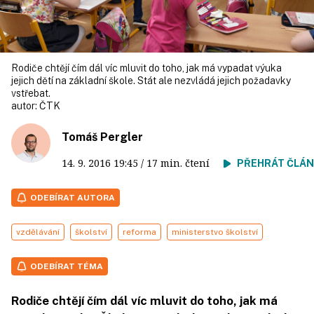
Rodiče chtějí čím dál víc mluvit do toho, jak má vypadat výuka
jejich dětí na základní škole. Stát ale nezvládá jejich požadavky
vstřebat.
autor:
ČTK
Tomáš Pergler
14. 9. 2016
19:45
/ 17 min. čtení
PŘEHRÁT ČLÁ
ODEBÍRAT AUTORA
vzdělávání
školství
reforma
ministerstvo školství
ODEBÍRAT TÉMA
Rodiče chtějí čím dál víc mluvit do toho, jak má