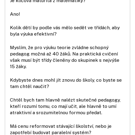
Je klíčová maturita z matematiky?
Ano!
Kolik dětí by podle vás mělo sedět ve třídách, aby
byla výuka efektivní?
Myslím, že pro výuku teorie zvládne schopný
pedagog možná až 40 žáků. Na praktická cvičení
však musí být třídy členěny do skupinek s nejvýše
15 žáky.
Kdybyste dnes mohl jít znovu do školy, co byste se
tam chtěl naučit?
Chtěl bych tam hlavně nalézt skutečné pedagogy,
kteří rozumí tomu, co mají učit, ale hlavně to umí
atraktivní a srozumitelnou formou předat.
Má cenu reformovat stávající školství, nebo je
zapotřebí budovat paralelní systém?