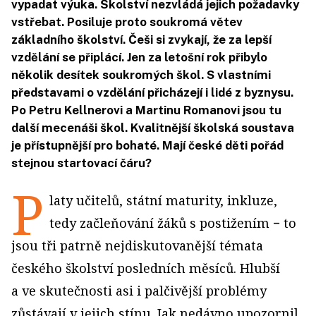
vypadat výuka. Školství nezvládá jejich požadavky
vstřebat. Posiluje proto soukromá větev
základního školství. Češi si zvykají, že za lepší
vzdělání se připlácí. Jen za letošní rok přibylo
několik desítek soukromých škol. S vlastními
představami o vzdělání přicházejí i lidé z byznysu.
Po Petru Kellnerovi a Martinu Romanovi jsou tu
další mecenáši škol. Kvalitnější školská soustava
je přístupnější pro bohaté. Mají české děti pořád
stejnou startovací čáru?
P
laty učitelů, státní maturity, inkluze,
tedy začleňování žáků s postižením − to
jsou tři patrně nejdiskutovanější témata
českého školství posledních měsíců. Hlubší
a ve skutečnosti asi i palčivější problémy
zůstávají v jejich stínu. Jak nedávno upozornil