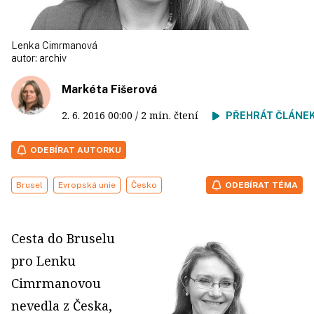
Lenka Cimrmanová
autor:
archiv
Markéta Fišerová
2. 6. 2016
00:00
/ 2 min. čtení
PŘEHRÁT ČLÁNE
ODEBÍRAT AUTORKU
Brusel
Evropská unie
Česko
ODEBÍRAT TÉMA
Cesta do Bruselu
pro Lenku
Cimrmanovou
nevedla z Česka,