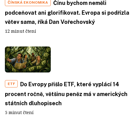
Čínu bychom neměli
ČÍNSKÁ EKONOMIKA
podceňovat ani glorifikovat. Evropa si podřízla
větev sama, říká Dan Vořechovský
12 minut čtení
Do Evropy přišlo ETF, které vyplácí 14
ETF
procent ročně, většinu peněz má v amerických
státních dluhopisech
5 minut čtení