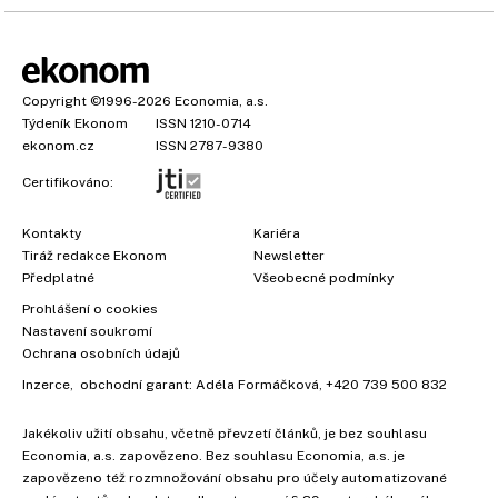
Copyright
©1996-2026
Economia, a.s.
Týdeník Ekonom
ISSN 1210-0714
ekonom.cz
ISSN 2787-9380
Certifikováno:
Kontakty
Kariéra
Tiráž redakce Ekonom
Newsletter
Předplatné
Všeobecné podmínky
Prohlášení o cookies
Nastavení soukromí
Ochrana osobních údajů
Inzerce
, obchodní garant:
Adéla Formáčková
,
+420 739 500 832
Jakékoliv užití obsahu, včetně převzetí článků, je bez souhlasu
Economia, a.s. zapovězeno. Bez souhlasu Economia, a.s. je
zapovězeno též rozmnožování obsahu pro účely automatizované