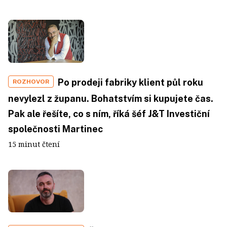
Po prodeji fabriky klient půl roku
ROZHOVOR
nevylezl z županu. Bohatstvím si kupujete čas.
Pak ale řešíte, co s ním, říká šéf J&T Investiční
společnosti Martinec
15 minut čtení