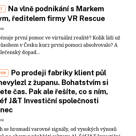
Na vlně podnikání s Markem
ST
m, ředitelem firmy VR Rescue
ení
rénuje první pomoc ve virtuální realitě? Kolik lidí už
působem v Česku kurz první pomoci absolvovalo? A
olečenský dopad...
Po prodeji fabriky klient půl
VOR
nevylezl z županu. Bohatstvím si
ete čas. Pak ale řešíte, co s ním,
šéf J&T Investiční společnosti
inec
ení
ch se hromadí varovné signály, od vysokých výnosů