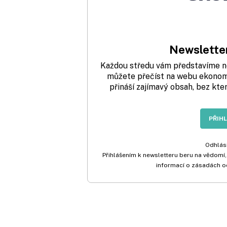
Newsletter
Každou středu vám představíme nej
můžete přečíst na webu ekonom.
přináší zajímavý obsah, bez kte
PŘIH
Odhlási
Přihlášením k newsletteru beru na vědomí,
informací o zásadách o