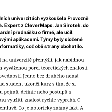
ních univerzitách vyzkoušela Provozně
. Expert z CleverMaps, Jan Sirotek, do
rdní přednášku o firmě, ale učil
vými aplikacemi. Týmy byly složené
formatiky, což obě strany obohatilo.
l na univerzitě přemýšlí, jak nabídnou
 vyváženou porci teoretických znalostí
dovedností. Jedno bez druhého nemá
d student ukončí kurz s tím, že si
u pojmů, definic nebo postupů a
u využití, znalost rychle vyprchá. O
emluvě. To je notoricky známý fakt. A