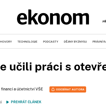
PŘ
HOVORY
TECHNOLOGIE
PODCASTY
DĚJINY BYZNYSU
PRÁVNÍ 
e učili práci s otev
a financí a účetnictví VŠE
ODEBÍRAT AUTORA
tení
PŘEHRÁT ČLÁNEK