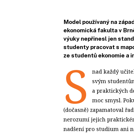
Model používaný na západ
ekonomická fakulta v Brně
výuky nepřinesl jen standa
studenty pracovat s mapo
ze studentů ekonomie a in
S
nad každý učite
svým studentům
a praktických 
moc smysl. Poku
(dočasně) zapamatoval řad
nerozumí jejich praktickém
nadšení pro studium ani n