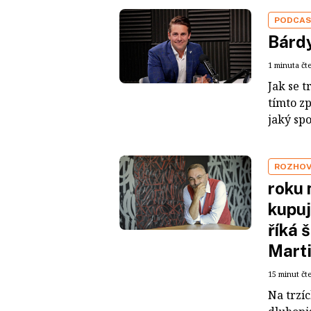
PODCA
Bárdy
1 minuta čt
Jak se t
tímto z
jaký sp
ROZHO
roku 
kupuj
říká 
Mart
15 minut čt
Na trzí