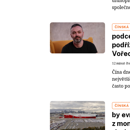
dluhopis
společno
ČÍNSKÁ
podce
podří
Voře
12 minut čt
Čína dn
největš
často po
ČÍNSKÁ
by ev
z mon