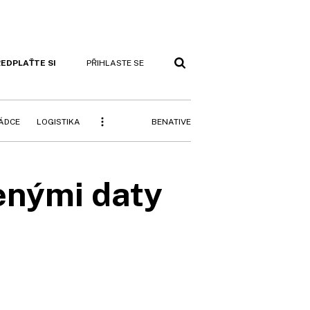
EDPLAŤTE SI
PŘIHLASTE SE
BENATIVE
RÁDCE
LOGISTIKA
řenými daty