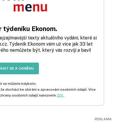
 týdeníku Ekonom.
zajímavější texty aktuálního vydání, které si
cz. Týdeník Ekonom vám už více jak 33 let
rého nemůžete být, který vás rozvíjí a baví!
LÁSIT SE K ODBĚRU
t se můžete kdykoliv.
 že dochází ke sbírání a zpracování osobních údajů. Více
chrany osobních údajů naleznete
ZDE
.