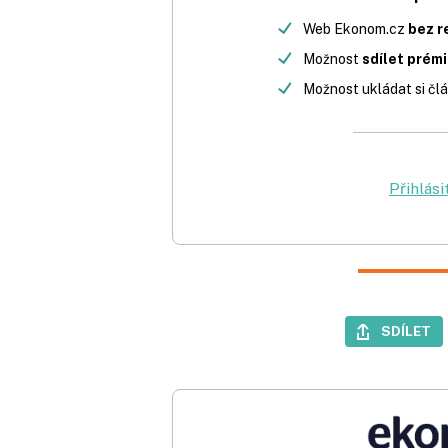
Web Ekonom.cz
bez r
Možnost
sdílet prém
Možnost ukládat si člá
Přihlási
SDÍLET