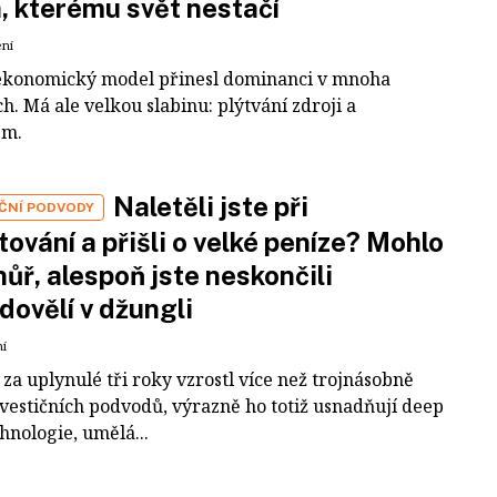
a, kterému svět nestačí
ení
ekonomický model přinesl dominanci v mnoha
h. Má ale velkou slabinu: plýtvání zdroji a
em.
Naletěli jste při
IČNÍ PODVODY
tování a přišli o velké peníze? Mohlo
 hůř, alespoň jste neskončili
dovělí v džungli
ní
za uplynulé tři roky vzrostl více než trojnásobně
nvestičních podvodů, výrazně ho totiž usnadňují deep
hnologie, umělá...