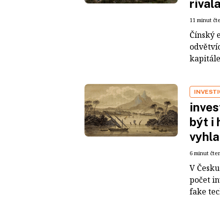
rival
11 minut čt
Čínský 
odvětvíc
kapitál
INVEST
inves
být i
vyhla
6 minut čte
V Česku 
počet i
fake tec