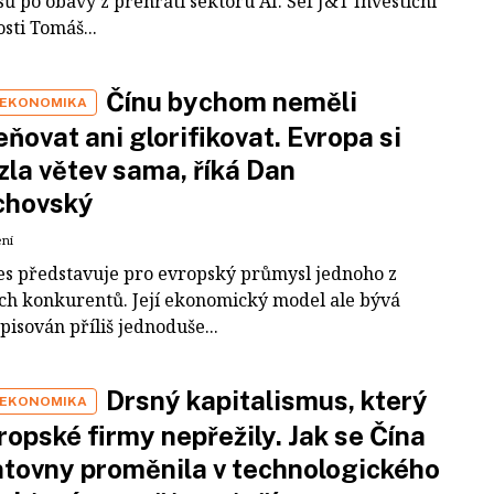
ů po obavy z přehřátí sektoru AI. Šéf J&T Investiční
sti Tomáš...
Čínu bychom neměli
 EKONOMIKA
ňovat ani glorifikovat. Evropa si
zla větev sama, říká Dan
chovský
ení
es představuje pro evropský průmysl jednoho z
ích konkurentů. Její ekonomický model ale bývá
pisován příliš jednoduše...
Drsný kapitalismus, který
 EKONOMIKA
ropské firmy nepřežily. Jak se Čína
tovny proměnila v technologického