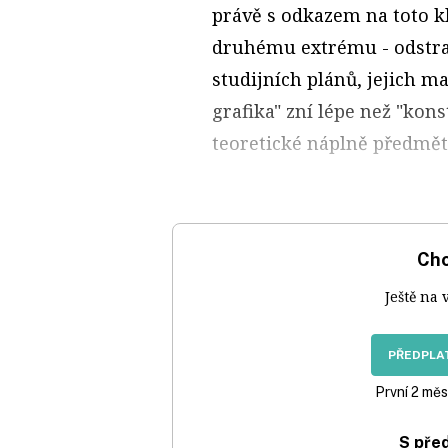
právě s odkazem na toto kl
druhému extrému - odstra
studijních plánů, jejich 
grafika" zní lépe než "kon
teoretické náplně předmětů
Chc
Ještě na 
PŘEDPLAT
První 2 měs
S pře