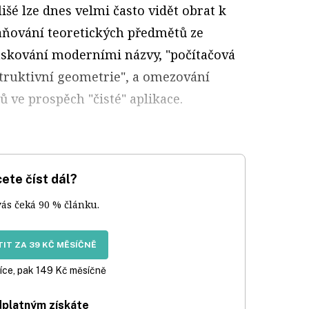
išé lze dnes velmi často vidět obrat k
ňování teoretických předmětů ze
maskování moderními názvy, "počítačová
struktivní geometrie", a omezování
 ve prospěch "čisté" aplikace.
ete číst dál?
vás čeká 90 % článku.
IT ZA 39 KČ MĚSÍČNĚ
íce, pak 149 Kč měsíčně
dplatným získáte