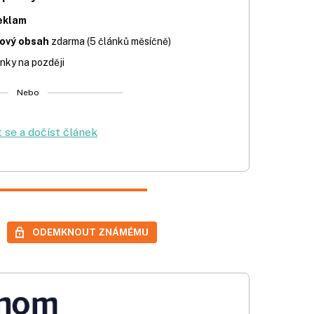
eklam
iový obsah
zdarma (5 článků měsíčně)
nky na později
Nebo
t se a dočíst článek
ODEMKNOUT ZNÁMÉMU