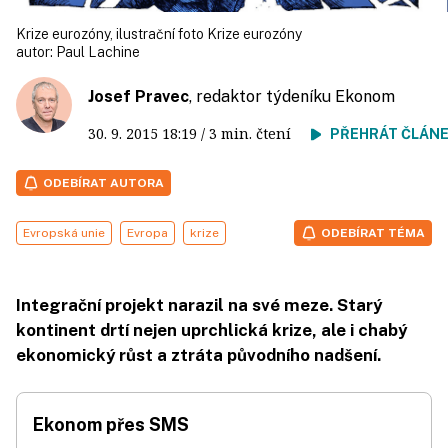
Krize eurozóny, ilustrační foto Krize eurozóny
autor:
Paul Lachine
Josef Pravec
, redaktor týdeníku Ekonom
30. 9. 2015
18:19
/ 3 min. čtení
PŘEHRÁT ČLÁN
ODEBÍRAT AUTORA
Evropská unie
Evropa
krize
ODEBÍRAT TÉMA
Integrační projekt narazil na své meze. Starý
kontinent drtí nejen uprchlická krize, ale i chabý
ekonomický růst a ztráta původního nadšení.
Ekonom přes SMS