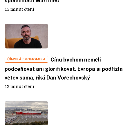
společnosti Martinec
15 minut čtení
Čínu bychom neměli
ČÍNSKÁ EKONOMIKA
podceňovat ani glorifikovat. Evropa si podřízla
větev sama, říká Dan Vořechovský
12 minut čtení