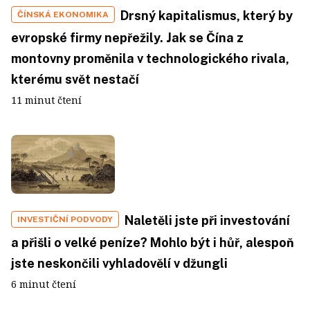
Drsný kapitalismus, který by
ČÍNSKÁ EKONOMIKA
evropské firmy nepřežily. Jak se Čína z
montovny proměnila v technologického rivala,
kterému svět nestačí
11 minut čtení
Naletěli jste při investování
INVESTIČNÍ PODVODY
a přišli o velké peníze? Mohlo být i hůř, alespoň
jste neskončili vyhladovělí v džungli
6 minut čtení