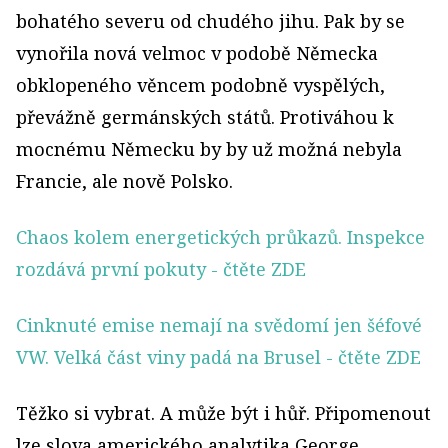
bohatého severu od chudého jihu. Pak by se
vynořila nová velmoc v podobě Německa
obklopeného věncem podobně vyspělých,
převážně germánských států. Protiváhou k
mocnému Německu by by už možná nebyla
Francie, ale nově Polsko.
Chaos kolem energetických průkazů. Inspekce
rozdává první pokuty
- čtěte ZDE
Cinknuté emise nemají na svědomí jen šéfové
VW. Velká část viny padá na Brusel
- čtěte ZDE
Těžko si vybrat. A může být i hůř. Připomenout
lze slova amerického analytika George