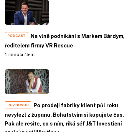
Na vlně podnikání s Markem Bárdym,
PODCAST
ředitelem firmy VR Rescue
1 minuta čtení
Po prodeji fabriky klient půl roku
ROZHOVOR
nevylezl z županu. Bohatstvím si kupujete čas.
Pak ale řešíte, co s ním, říká šéf J&T Investiční