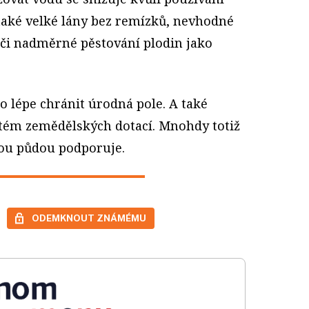
také velké lány bez remízků, nevhodné
 či nadměrné pěstování plodin jako
lo lépe chránit úrodná pole. A také
ém zemědělských dotací. Mnohdy totiž
ou půdou podporuje.
ODEMKNOUT ZNÁMÉMU