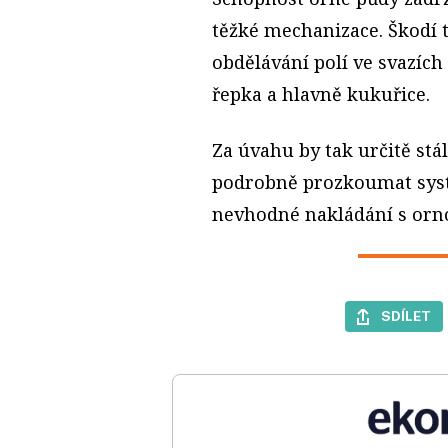
těžké mechanizace. Škodí 
obdělávání polí ve svazích
řepka a hlavně kukuřice.
Za úvahu by tak určitě stá
podrobně prozkoumat syst
nevhodné nakládání s orn
SDÍLET