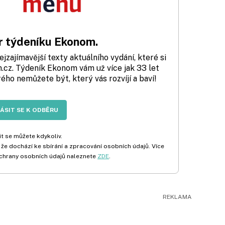
 týdeníku Ekonom.
zajímavější texty aktuálního vydání, které si
cz. Týdeník Ekonom vám už více jak 33 let
rého nemůžete být, který vás rozvíjí a baví!
LÁSIT SE K ODBĚRU
t se můžete kdykoliv.
 že dochází ke sbírání a zpracování osobních údajů. Více
chrany osobních údajů naleznete
ZDE
.