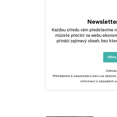
Newsletter
Každou středu vám představíme nej
můžete přečíst na webu ekonom.
přináší zajímavý obsah, bez kte
PŘIH
Odhlási
Přihlášením k newsletteru beru na vědomí,
informací o zásadách o