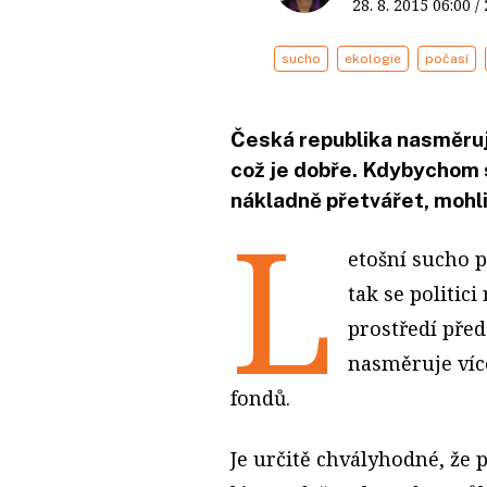
28. 8. 2015
06:00
/
sucho
ekologie
počasí
Česká republika nasměruj
což je dobře. Kdybychom s
nákladně přetvářet, mohli
L
etošní sucho p
tak se politic
prostředí pře
nasměruje víc
fondů.
Je určitě chvályhodné, že p