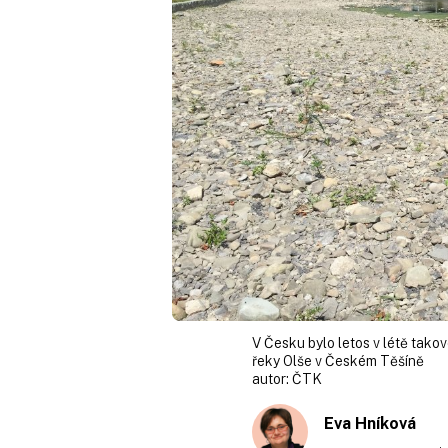
V Česku bylo letos v létě tako
řeky Olše v Českém Těšíně
autor:
ČTK
Eva Hníková