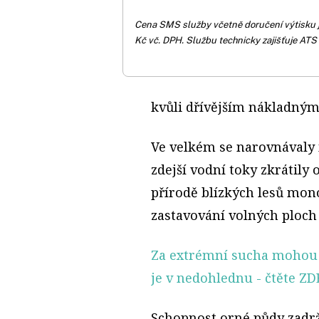
Cena SMS služby včetně doručení výtisku 
Kč vč. DPH. Službu technicky zajišťuje ATS
kvůli dřívějším nákladný
Ve velkém se narovnávaly m
zdejší vodní toky zkrátily
přírodě blízkých lesů mon
zastavování volných ploch
Za extrémní sucha mohou 
je v nedohlednu
- čtěte ZD
Schopnost orné půdy zadrž