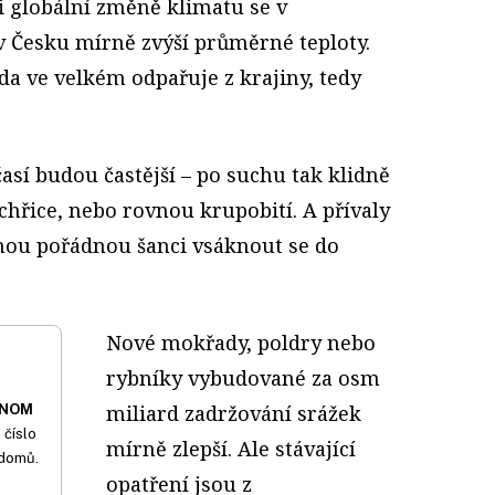
i globální změně klimatu se v
 v Česku mírně zvýší průměrné teploty.
da ve velkém odpařuje z krajiny, tedy
sí budou častější – po suchu tak klidně
chřice, nebo rovnou krupobití. A přívaly
ou pořádnou šanci vsáknout se do
Nové mokřady, poldry nebo
rybníky vybudované za osm
miliard zadržování srážek
ONOM
 číslo
mírně zlepší. Ale stávající
 domů.
opatření jsou z