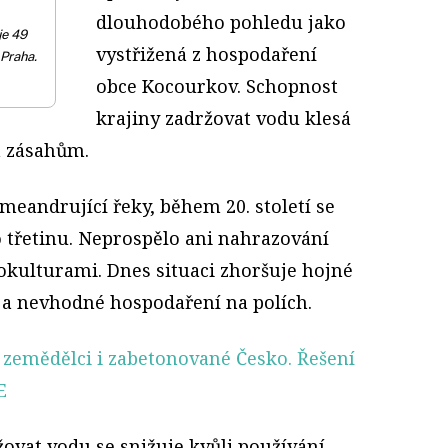
dlouhodobého pohledu jako
je 49
vystřižená z hospodaření
 Praha.
obce Kocourkov. Schopnost
krajiny zadržovat vodu klesá
m zásahům.
eandrující řeky, během 20. století se
 o třetinu. Neprospělo ani nahrazování
okulturami. Dnes situaci zhoršuje hojné
 a nevhodné hospodaření na polích.
zemědělci i zabetonované Česko. Řešení
E
ovat vodu se snižuje kvůli používání