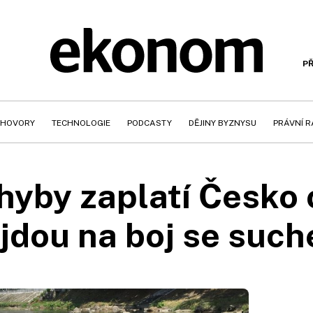
PŘ
HOVORY
TECHNOLOGIE
PODCASTY
DĚJINY BYZNYSU
PRÁVNÍ 
hyby zaplatí Česko 
jdou na boj se suc