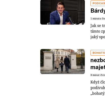
PODCA
Bárdy
1 minuta čt
Jak se t
tímto z
jaký sp
BOHATS
nezbo
maje
8 minut čte
Když čl
podivuh
„bohatým