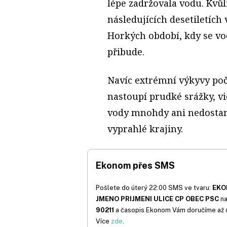
lépe zadržovala vodu. Kvůl
následujících desetiletích
Horkých období, kdy se vo
přibude.
Navíc extrémní výkyvy poča
nastoupí prudké srážky, vi
vody mnohdy ani nedostan
vyprahlé krajiny.
Ekonom přes SMS
Pošlete do úterý 22:00 SMS ve tvaru:
EK
JMENO PRIJMENI ULICE CP OBEC PSC
na
90211
a časopis Ekonom Vám doručíme až
Více
zde
.