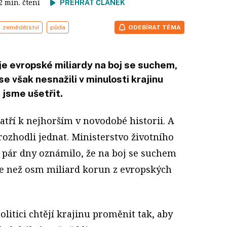
 2 min. čtení
PŘEHRÁT ČLÁNEK
zemědělství
půda
ODEBÍRAT TÉMA
e evropské miliardy na boj se suchem,
e však nesnažili v minulosti krajinu
 jsme ušetřit.
atří k nejhorším v novodobé historii. A
i rozhodli jednat. Ministerstvo životního
d pár dny oznámilo, že na boj se suchem
e než osm miliard korun z evropských
olitici chtějí krajinu proměnit tak, aby