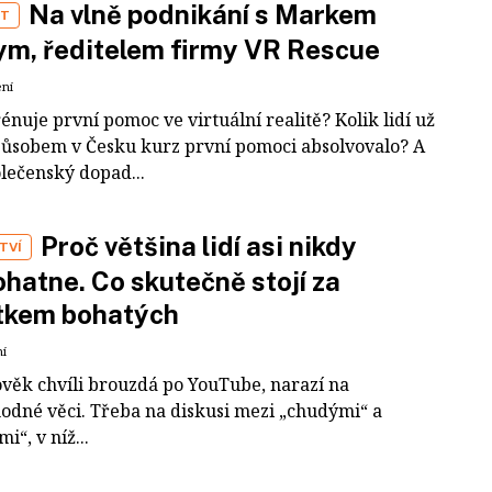
Na vlně podnikání s Markem
ST
m, ředitelem firmy VR Rescue
ení
rénuje první pomoc ve virtuální realitě? Kolik lidí už
působem v Česku kurz první pomoci absolvovalo? A
olečenský dopad...
Proč většina lidí asi nikdy
TVÍ
hatne. Co skutečně stojí za
tkem bohatých
ní
ověk chvíli brouzdá po YouTube, narazí na
odné věci. Třeba na diskusi mezi „chudými“ a
i“, v níž...