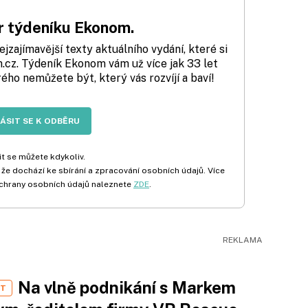
 týdeníku Ekonom.
zajímavější texty aktuálního vydání, které si
cz. Týdeník Ekonom vám už více jak 33 let
rého nemůžete být, který vás rozvíjí a baví!
LÁSIT SE K ODBĚRU
t se můžete kdykoliv.
 že dochází ke sbírání a zpracování osobních údajů. Více
chrany osobních údajů naleznete
ZDE
.
Na vlně podnikání s Markem
ST