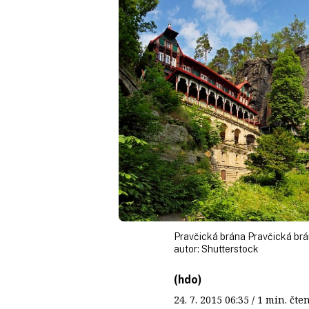
Pravčická brána Pravčická br
autor:
Shutterstock
(hdo)
24. 7. 2015
06:35
/ 1 min. č