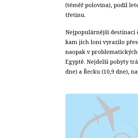
(téměř polovina), podíl le
třetinu.
Nejpopulárnější destinací 
kam jich loni vyrazilo přes
naopak v problematických 
Egyptě. Nejdelší pobyty tr
dne) a Řecku (10,9 dne), n