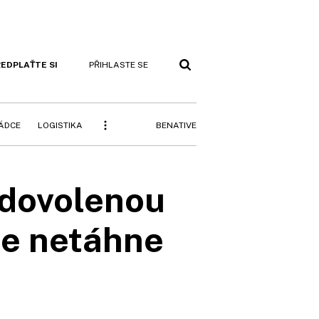
EDPLAŤTE SI
PŘIHLASTE SE
BENATIVE
RÁDCE
LOGISTIKA
í dovolenou
je netáhne