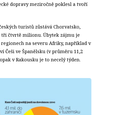
tecké dopravy meziročně poklesl a tvoří
českých turistů zůstává Chorvatsko,
 tři čtvrtě milionu. Úbytek zájmu je
regionech na severu Afriky, například v
áví Češi ve Španělsku (v průměru 11,2
aopak v Rakousku je to necelý týden.