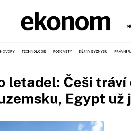
PŘ
HOVORY
TECHNOLOGIE
PODCASTY
DĚJINY BYZNYSU
PRÁVNÍ 
 letadel: Češi tráv
tuzemsku, Egypt už 