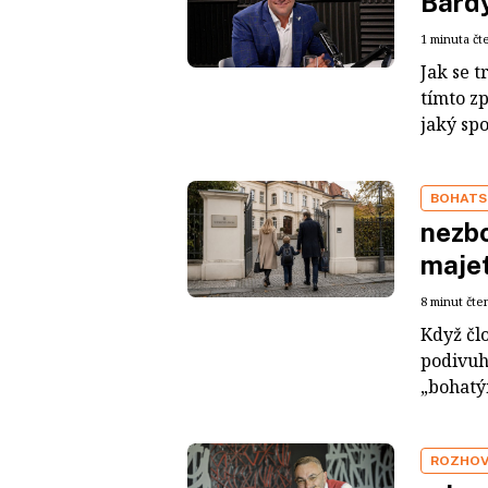
Bárdy
1 minuta čt
Jak se t
tímto z
jaký sp
BOHATS
nezbo
maje
8 minut čte
Když čl
podivuh
„bohatým
ROZHO