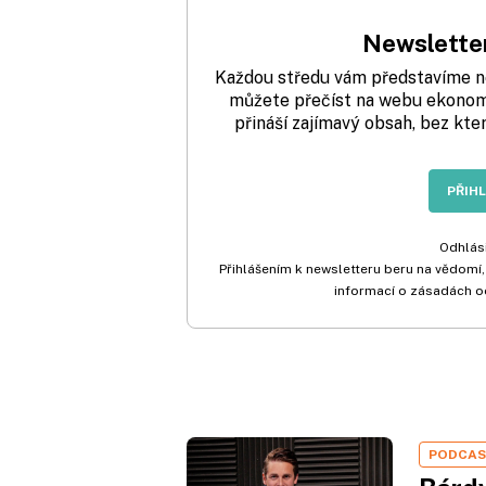
Newsletter
Každou středu vám představíme nej
můžete přečíst na webu ekonom.
přináší zajímavý obsah, bez kte
PŘIH
Odhlási
Přihlášením k newsletteru beru na vědomí,
informací o zásadách o
PODCA