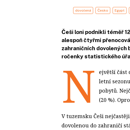
dovolená
Česko
Egypt
Češi loni podnikli téměř 1
alespoň čtyřmi přenocová
zahraničních dovolených b
ročenky statistického úř
N
ejvětší část
letní sezon
pobytů. Nej
(20 %). Opr
V tuzemsku Češi nejčastěji
dovolenou do zahraničí st