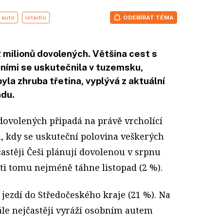
auto
letadlo
ODEBÍRAT TÉMA
2 milionů dovolených. Většina cest s
ními se uskutečnila v tuzemsku,
yla zhruba třetina, vyplývá z aktuální
adu.
 dovolených připadá na právě vrcholící
u, kdy se uskuteční polovina veškerých
častěji Češi plánují dovolenou v srpnu
oti tomu nejméně táhne listopad (2 %).
 jezdí do Středočeského kraje (21 %). Na
ále nejčastěji vyráží osobním autem