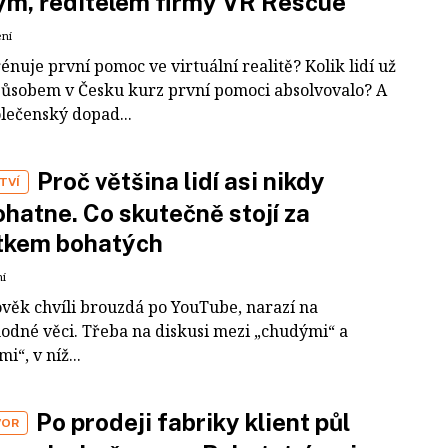
m, ředitelem firmy VR Rescue
ení
rénuje první pomoc ve virtuální realitě? Kolik lidí už
působem v Česku kurz první pomoci absolvovalo? A
olečenský dopad...
Proč většina lidí asi nikdy
TVÍ
hatne. Co skutečně stojí za
tkem bohatých
ní
ověk chvíli brouzdá po YouTube, narazí na
odné věci. Třeba na diskusi mezi „chudými“ a
i“, v níž...
Po prodeji fabriky klient půl
VOR