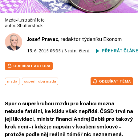
Mzda - ilustrační foto
autor:
Shutterstock
Josef Pravec
, redaktor týdeníku Ekonom
15. 6. 2015
06:35
/ 3 min. čtení
PŘEHRÁT ČLÁN
ODEBÍRAT AUTORA
mzda
superhrubá mzda
ODEBÍRAT TÉMA
Spor o superhrubou mzdu pro koalici možná
nebude fatální, ke klidu však nepřidá. ČSSD trvá na
její likvidaci, ministr financí Andrej Babiš pro takový
krok není - i když je napsán v koaliční smlouvě -
protože podle něj reálně téměř nic neznamená.