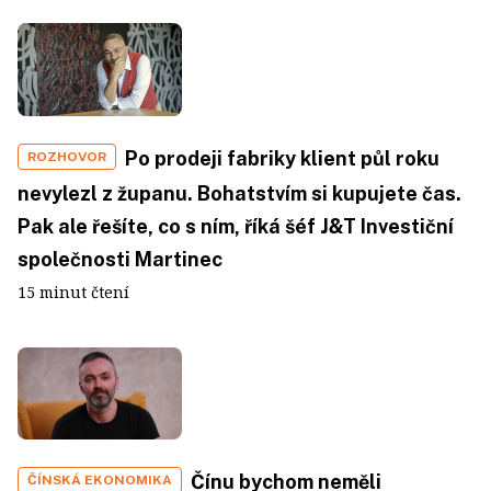
Po prodeji fabriky klient půl roku
ROZHOVOR
nevylezl z županu. Bohatstvím si kupujete čas.
Pak ale řešíte, co s ním, říká šéf J&T Investiční
společnosti Martinec
15 minut čtení
Čínu bychom neměli
ČÍNSKÁ EKONOMIKA