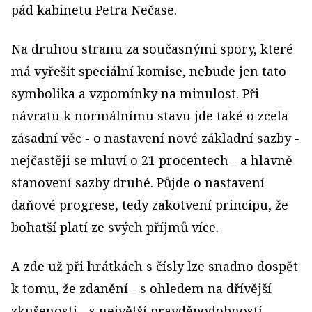
pád kabinetu Petra Nečase.
Na druhou stranu za současnými spory, které
má vyřešit speciální komise, nebude jen tato
symbolika a vzpomínky na minulost. Při
návratu k normálnímu stavu jde také o zcela
zásadní věc - o nastavení nové základní sazby -
nejčastěji se mluví o 21 procentech - a hlavně
stanovení sazby druhé. Půjde o nastavení
daňové progrese, tedy zakotvení principu, že
bohatší platí ze svých příjmů více.
A zde už při hrátkách s čísly lze snadno dospět
k tomu, že zdanění - s ohledem na dřívější
zkušenosti - s největší pravděpodobností