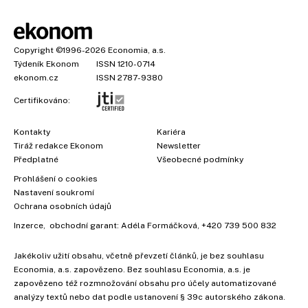
Copyright
©1996-2026
Economia, a.s.
Týdeník Ekonom
ISSN 1210-0714
ekonom.cz
ISSN 2787-9380
Certifikováno:
Kontakty
Kariéra
Tiráž redakce Ekonom
Newsletter
Předplatné
Všeobecné podmínky
Prohlášení o cookies
Nastavení soukromí
Ochrana osobních údajů
Inzerce
, obchodní garant:
Adéla Formáčková
,
+420 739 500 832
Jakékoliv užití obsahu, včetně převzetí článků, je bez souhlasu
×
Economia, a.s. zapovězeno. Bez souhlasu Economia, a.s. je
zapovězeno též rozmnožování obsahu pro účely automatizované
analýzy textů nebo dat podle ustanovení § 39c autorského zákona.