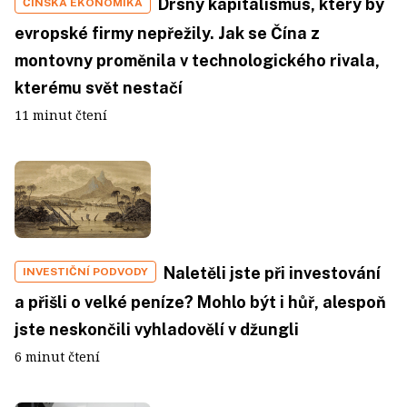
Drsný kapitalismus, který by
ČÍNSKÁ EKONOMIKA
evropské firmy nepřežily. Jak se Čína z
montovny proměnila v technologického rivala,
kterému svět nestačí
11 minut čtení
Naletěli jste při investování
INVESTIČNÍ PODVODY
a přišli o velké peníze? Mohlo být i hůř, alespoň
jste neskončili vyhladovělí v džungli
6 minut čtení