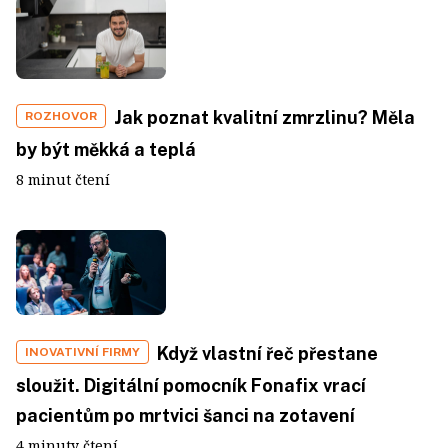
Jak poznat kvalitní zmrzlinu? Měla
ROZHOVOR
by být měkká a teplá
8 minut čtení
Když vlastní řeč přestane
INOVATIVNÍ FIRMY
sloužit. Digitální pomocník Fonafix vrací
pacientům po mrtvici šanci na zotavení
4 minuty čtení