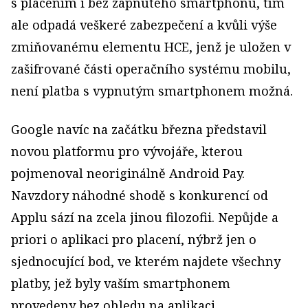
s placením i bez zapnutého smartphonu, tím
ale odpadá veškeré zabezpečení a kvůli výše
zmiňovanému elementu HCE, jenž je uložen v
zašifrované části operačního systému mobilu,
není platba s vypnutým smartphonem možná.
Google navíc na začátku března představil
novou platformu pro vývojáře, kterou
pojmenoval neoriginálně Android Pay.
Navzdory náhodné shodě s konkurencí od
Applu sází na zcela jinou filozofii. Nepůjde a
priori o aplikaci pro placení, nýbrž jen o
sjednocující bod, ve kterém najdete všechny
platby, jež byly vaším smartphonem
provedeny bez ohledu na aplikaci.