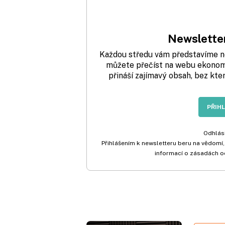
Newsletter
Každou středu vám představíme nej
můžete přečíst na webu ekonom.
přináší zajímavý obsah, bez kte
PŘIH
Odhlási
Přihlášením k newsletteru beru na vědomí,
informací o zásadách o