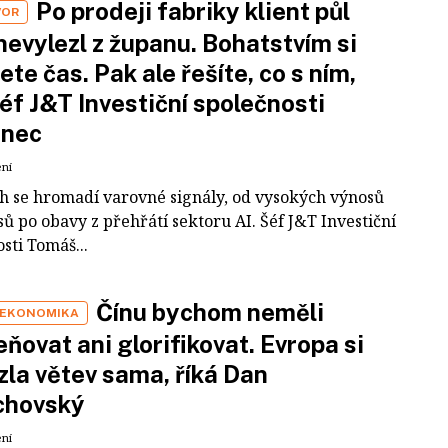
Po prodeji fabriky klient půl
VOR
nevylezl z županu. Bohatstvím si
ete čas. Pak ale řešíte, co s ním,
šéf J&T Investiční společnosti
inec
ení
ch se hromadí varovné signály, od vysokých výnosů
ů po obavy z přehřátí sektoru AI. Šéf J&T Investiční
sti Tomáš...
Čínu bychom neměli
 EKONOMIKA
ňovat ani glorifikovat. Evropa si
zla větev sama, říká Dan
chovský
ení