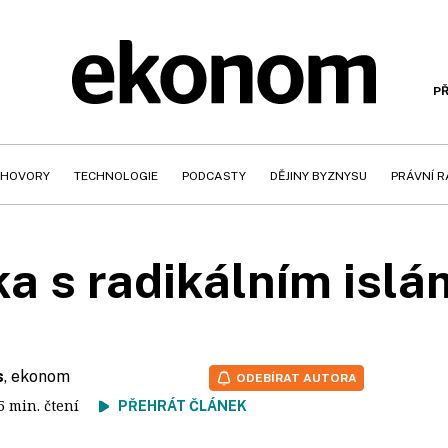
PŘ
HOVORY
TECHNOLOGIE
PODCASTY
DĚJINY BYZNYSU
PRÁVNÍ 
ka s radikálním isl
s
, ekonom
ODEBÍRAT AUTORA
 5 min. čtení
PŘEHRÁT ČLÁNEK