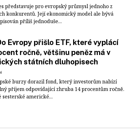
es představuje pro evropský průmysl jednoho z
ích konkurentů. Její ekonomický model ale bývá
pisován příliš jednoduše...
o Evropy přišlo ETF, které vyplácí
ocent ročně, většinu peněz má v
ckých státních dluhopisech
ní
pské burzy dorazil fond, který investorům nabízí
lný příjem odpovídající zhruba 14 procentům ročně.
 sesterské americké...