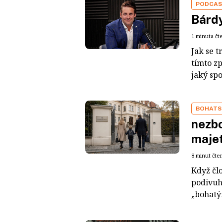
PODCA
Bárdy
1 minuta čt
Jak se t
tímto z
jaký sp
BOHATS
nezbo
maje
8 minut čte
Když čl
podivuh
„bohatým