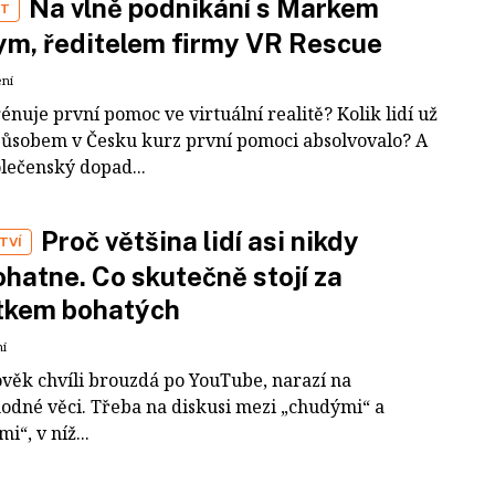
Na vlně podnikání s Markem
ST
m, ředitelem firmy VR Rescue
ení
rénuje první pomoc ve virtuální realitě? Kolik lidí už
působem v Česku kurz první pomoci absolvovalo? A
olečenský dopad...
Proč většina lidí asi nikdy
TVÍ
hatne. Co skutečně stojí za
tkem bohatých
ní
ověk chvíli brouzdá po YouTube, narazí na
odné věci. Třeba na diskusi mezi „chudými“ a
i“, v níž...