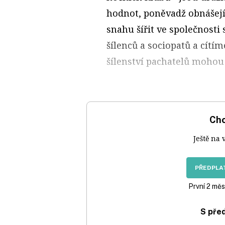
hodnot, poněvadž obnášejí
snahu šířit ve společnosti 
šílenců a sociopatů a cítí
šílenství pachatelů mohou m
Chc
Ještě na 
PŘEDPLAT
První 2 měs
S pře