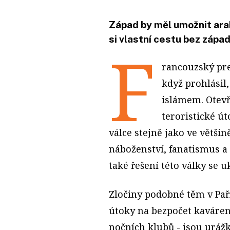
Západ by měl umožnit arab
si vlastní cestu bez zápa
F
rancouzský pr
když prohlásil,
islámem. Otevř
teroristické úto
válce stejně jako ve většin
náboženství, fanatismus a 
také řešení této války se u
Zločiny podobné těm v Pař
útoky na bezpočet kaváren
nočních klubů - jsou uráž