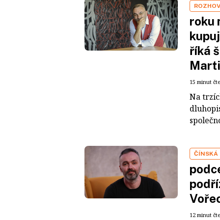
ROZHO
roku 
kupuj
říká 
Mart
15 minut čt
Na trzí
dluhopis
společno
ČÍNSKÁ
podce
podří
Voře
12 minut čt