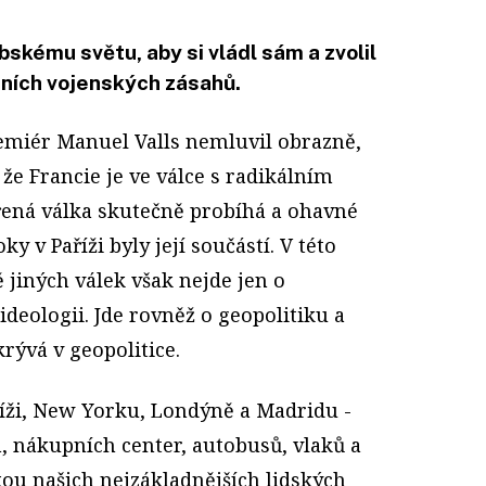
skému světu, aby si vládl sám a zvolil
dních vojenských zásahů.
emiér Manuel Valls nemluvil obrazně,
 že Francie je ve válce s radikálním
ená válka skutečně probíhá a ohavné
ky v Paříži byly její součástí. V této
ě jiných válek však nejde jen o
ideologii. Jde rovněž o geopolitiku a
krývá v geopolitice.
íži, New Yorku, Londýně a Madridu -
, nákupních center, autobusů, vlaků a
kou našich nejzákladnějších lidských