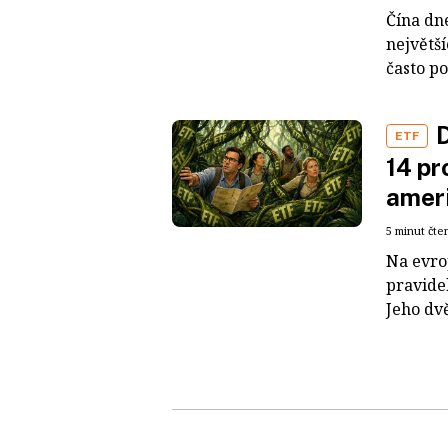
Čína dn
největš
často po
D
ETF
14 pr
ameri
5 minut čte
Na evro
pravide
Jeho dvě