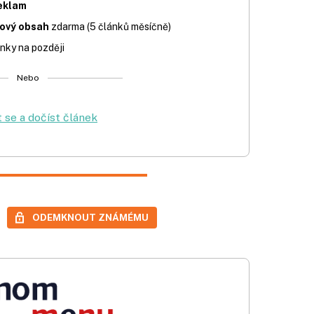
eklam
iový obsah
zdarma (5 článků měsíčně)
nky na později
Nebo
t se a dočíst článek
ODEMKNOUT ZNÁMÉMU