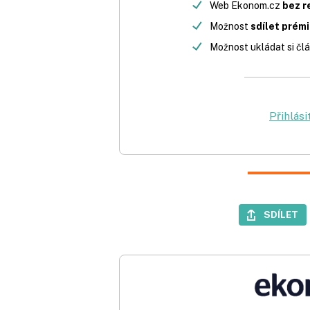
Web Ekonom.cz
bez r
Možnost
sdílet prém
Možnost ukládat si člá
Přihlási
SDÍLET