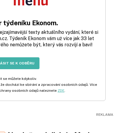
 týdeníku Ekonom.
zajímavější texty aktuálního vydání, které si
cz. Týdeník Ekonom vám už více jak 33 let
rého nemůžete být, který vás rozvíjí a baví!
LÁSIT SE K ODBĚRU
t se můžete kdykoliv.
 že dochází ke sbírání a zpracování osobních údajů. Více
chrany osobních údajů naleznete
ZDE
.