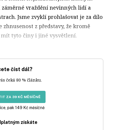
 záměrné vraždění nevinných lidí a
strach. Jsme zvyklí prohlašovat je za dílo
me zhnusenost z představy, že kromě
ít tyto činy i jiné vysvětlení.
ete číst dál?
vás čeká 80 % článku.
IT ZA 39 KČ MĚSÍČNĚ
íce, pak 149 Kč měsíčně
dplatným získáte