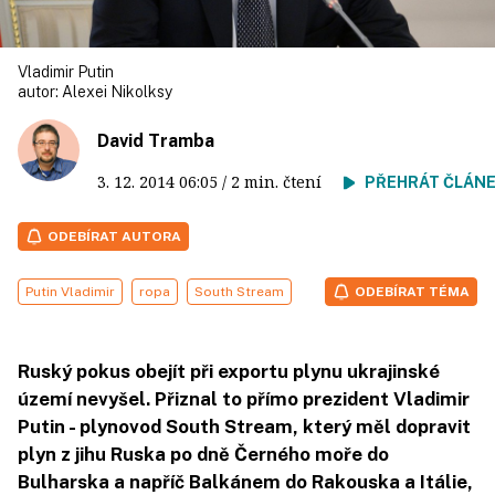
Vladimir Putin
autor:
Alexei Nikolksy
David Tramba
3. 12. 2014
06:05
/ 2 min. čtení
PŘEHRÁT ČLÁN
ODEBÍRAT AUTORA
Putin Vladimir
ropa
South Stream
ODEBÍRAT TÉMA
Ruský pokus obejít při exportu plynu ukrajinské
území nevyšel. Přiznal to přímo prezident Vladimir
Putin - plynovod South Stream, který měl dopravit
plyn z jihu Ruska po dně Černého moře do
Bulharska a napříč Balkánem do Rakouska a Itálie,