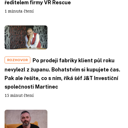
ředitelem firmy VR Rescue
1 minuta čtení
Po prodeji fabriky klient půl roku
ROZHOVOR
nevylezl z županu. Bohatstvím si kupujete čas.
Pak ale řešíte, co s ním, říká šéf J&T Investiční
společnosti Martinec
15 minut čtení