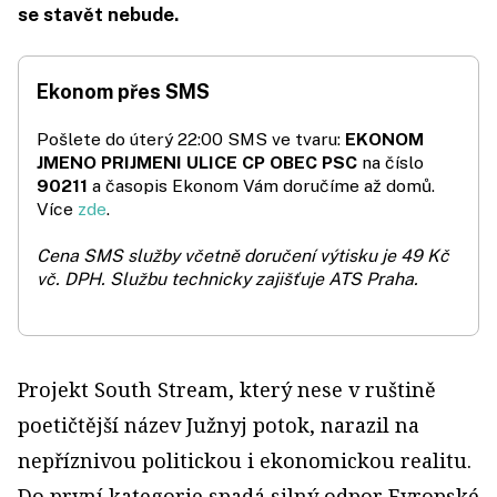
se stavět nebude.
Ekonom přes SMS
Pošlete do úterý 22:00 SMS ve tvaru:
EKONOM
JMENO PRIJMENI ULICE CP OBEC PSC
na číslo
90211
a časopis Ekonom Vám doručíme až domů.
Více
zde
.
Cena SMS služby včetně doručení výtisku je 49 Kč
vč. DPH.
Službu technicky zajišťuje ATS Praha.
Projekt South Stream, který nese v ruštině
poetičtější název Južnyj potok, narazil na
nepříznivou politickou i ekonomickou realitu.
Do první kategorie spadá silný odpor Evropské