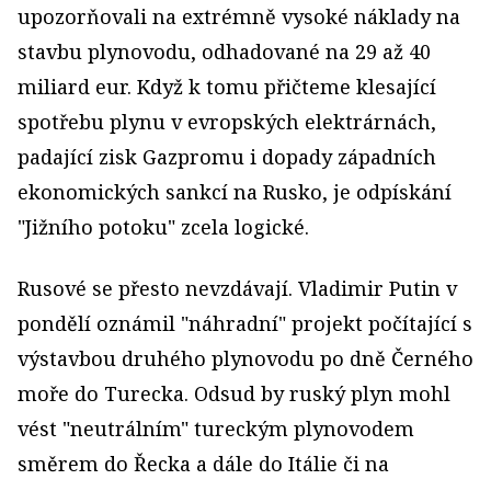
upozorňovali na extrémně vysoké náklady na
stavbu plynovodu, odhadované na 29 až 40
miliard eur. Když k tomu přičteme klesající
spotřebu plynu v evropských elektrárnách,
padající zisk Gazpromu i dopady západních
ekonomických sankcí na Rusko, je odpískání
"Jižního potoku" zcela logické.
Rusové se přesto nevzdávají. Vladimir Putin v
pondělí oznámil "náhradní" projekt počítající s
výstavbou druhého plynovodu po dně Černého
moře do Turecka. Odsud by ruský plyn mohl
vést "neutrálním" tureckým plynovodem
směrem do Řecka a dále do Itálie či na