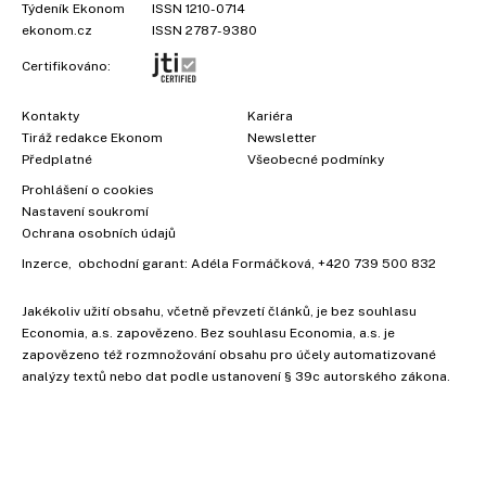
Týdeník Ekonom
ISSN 1210-0714
ekonom.cz
ISSN 2787-9380
Certifikováno:
Kontakty
Kariéra
Tiráž redakce Ekonom
Newsletter
Předplatné
Všeobecné podmínky
Prohlášení o cookies
Nastavení soukromí
Ochrana osobních údajů
Inzerce
, obchodní garant:
Adéla Formáčková
,
+420 739 500 832
Jakékoliv užití obsahu, včetně převzetí článků, je bez souhlasu
×
Economia, a.s. zapovězeno. Bez souhlasu Economia, a.s. je
zapovězeno též rozmnožování obsahu pro účely automatizované
analýzy textů nebo dat podle ustanovení § 39c autorského zákona.