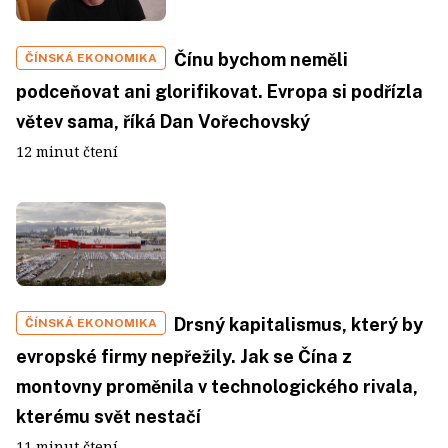
Čínu bychom neměli
ČÍNSKÁ EKONOMIKA
podceňovat ani glorifikovat. Evropa si podřízla
větev sama, říká Dan Vořechovský
12 minut čtení
Drsný kapitalismus, který by
ČÍNSKÁ EKONOMIKA
evropské firmy nepřežily. Jak se Čína z
montovny proměnila v technologického rivala,
kterému svět nestačí
11 minut čtení