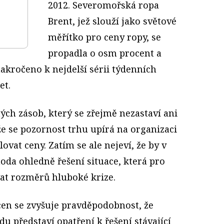
2012. Severomořská ropa
Brent, jež slouží jako světové
měřítko pro ceny ropy, se
propadla o osm procent a
kročeno k nejdelší sérii týdenních
et.
ých zásob, který se zřejmě nezastaví ani
že se pozornost trhu upírá na organizaci
ovat ceny. Zatím se ale nejeví, že by v
hoda ohledně řešení situace, která pro
at rozměrů hluboké krize.
en se zvyšuje pravděpodobnost, že
adu představí opatření k řešení stávající