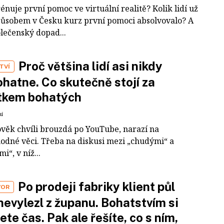
rénuje první pomoc ve virtuální realitě? Kolik lidí už
působem v Česku kurz první pomoci absolvovalo? A
olečenský dopad...
Proč většina lidí asi nikdy
TVÍ
hatne. Co skutečně stojí za
tkem bohatých
ní
ověk chvíli brouzdá po YouTube, narazí na
odné věci. Třeba na diskusi mezi „chudými“ a
i“, v níž...
Po prodeji fabriky klient půl
VOR
nevylezl z županu. Bohatstvím si
ete čas. Pak ale řešíte, co s ním,