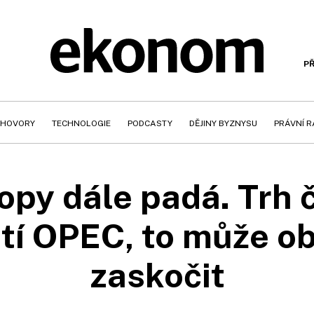
PŘ
HOVORY
TECHNOLOGIE
PODCASTY
DĚJINY BYZNYSU
PRÁVNÍ 
opy dále padá. Trh 
tí OPEC, to může o
zaskočit