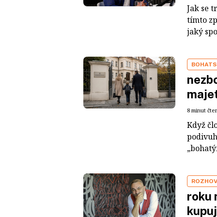
Jak se t
tímto z
jaký sp
BOHATS
nezbo
maje
8 minut čte
Když čl
podivuh
„bohatým
ROZHO
roku 
kupuj