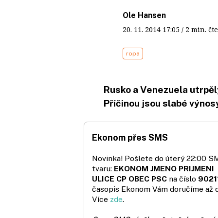
Ole Hansen
20. 11. 2014
17:05
/ 2 min. 
ropa
Rusko a Venezuela utrpěly 
Příčinou jsou slabé výnosy
Ekonom přes SMS
Novinka! Pošlete do úterý 22:00 S
tvaru:
EKONOM JMENO PRIJMENI
ULICE CP OBEC PSC
na číslo
9021
časopis Ekonom Vám doručíme až 
Více
zde
.