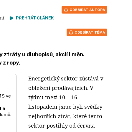
ODEBÍRAT AUTORA
čtení
PŘEHRÁT ČLÁNEK
ODEBÍRAT TÉMA
ztráty u dluhopisů, akcií i měn.
 z ropy.
Energetický sektor zůstává v
obležení prodávajících. V
MS ve
týdnu mezi 10. - 16.
listopadem jsme byli svědky
1
a
domů.
nejhorších ztrát, které tento
sektor postihly od června