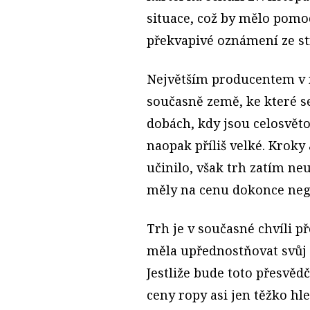
situace, což by mělo pomoc
překvapivé oznámení ze st
Největším producentem v r
současně země, ke které se
dobách, kdy jsou celosvě
naopak příliš velké. Kroky
učinilo, však trh zatím ne
měly na cenu dokonce nega
Trh je v současné chvíli p
měla upřednostňovat svůj p
Jestliže bude toto přesvěd
ceny ropy asi jen těžko hl