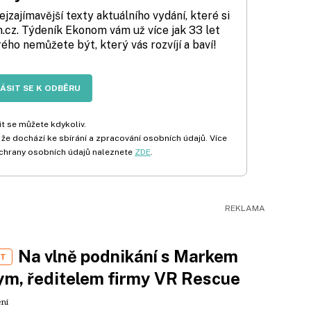
zajímavější texty aktuálního vydání, které si
cz. Týdeník Ekonom vám už více jak 33 let
rého nemůžete být, který vás rozvíjí a baví!
LÁSIT SE K ODBĚRU
t se můžete kdykoliv.
 že dochází ke sbírání a zpracování osobních údajů. Více
chrany osobních údajů naleznete
ZDE
.
Na vlně podnikání s Markem
ST
m, ředitelem firmy VR Rescue
ení