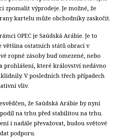
i zpomalit výprodeje. Je možné, že
rany kartelu může obchodníky zaskočit.
ámci OPEC je Saúdská Arábie. Je to
 většina ostatních států obrací v
tové ropné zásoby buď omezené, nebo
 a prohlášení, které království nedávno
uklidnily. V posledních třech případech
tivní vliv.
řesvědčen, že Saúdská Arábie by nyní
odíl na trhu před stabilitou na trhu.
čení i nadále převažovat, budou světové
edat podporu.