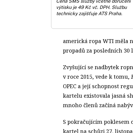
Cena SMS služby včetně doručení
výtisku je 49 Kč vč. DPH.
Službu
technicky zajišťuje ATS Praha.
americká ropa WTI měla na
propadů za posledních 30 l
Zvyšující se nadbytek ropn
v roce 2015, vede k tomu, 
OPEC a její schopnost regul
kartelu existovala jasná s
mnoho členů začíná nabýv
S pokračujícím poklesem c
kartel na schůzi 27. listop