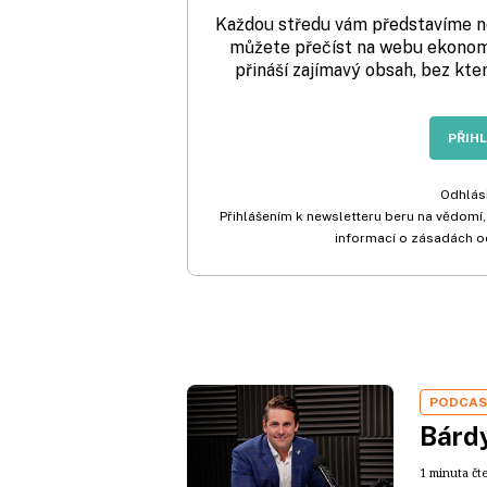
Každou středu vám představíme nej
můžete přečíst na webu ekonom.
přináší zajímavý obsah, bez kte
PŘIH
Odhlási
Přihlášením k newsletteru beru na vědomí,
informací o zásadách o
PODCA
Bárdy
1 minuta čt