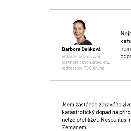
Nej
každ
neml
Barbora Daňková
odpo
jednatelka pro vývoj
diagnostických produktů,
jednatelka TCC online
Jsem zastánce zdravého živo
katastrofický dopad na příro
nelze přehlížet. Nesouhlasí
Zemanem.