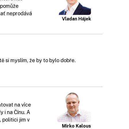
n pomůže
e ať neprodává
Vladan Hájek
tě si myslím, že by to bylo dobře.
tovat na více
y i na Čínu. A
politici jim v
Mirko Kalous