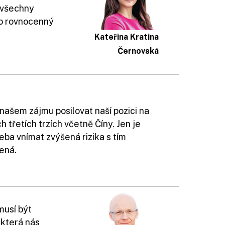
 všechny
ako rovnocenný
Kateřina Kratina
Černovská
 našem zájmu posilovat naší pozici na
h třetích trzích včetně Číny. Jen je
eba vnímat zvýšená rizika s tím
ená.
musí být
, která nás