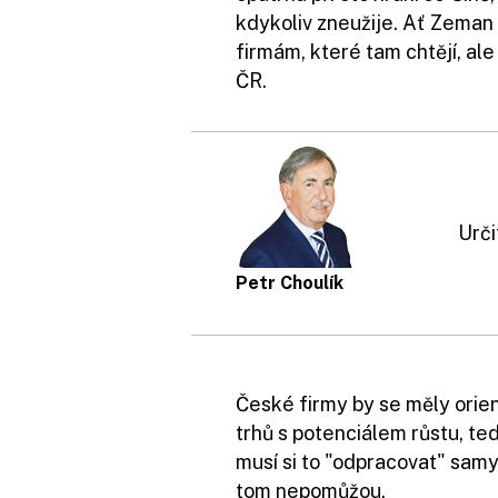
kdykoliv zneužije. Ať Zema
firmám, které tam chtějí, al
ČR.
Urči
Petr Choulík
České firmy by se měly orien
trhů s potenciálem růstu, ted
musí si to "odpracovat" samy, 
tom nepomůžou.