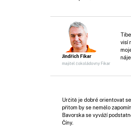
Tibe
visí
moj
Jindřich Fikar
náje
majitel čokoládovny Fikar
Určitě je dobré orientovat se 
přitom by se nemělo zapomín
Bavorska se vyváží podstatn
Číny.