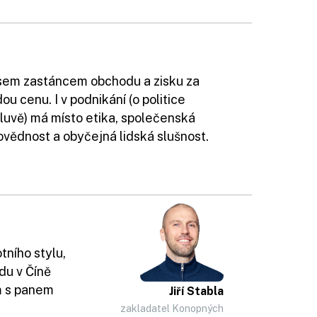
sem zastáncem obchodu a zisku za
ou cenu. I v podnikání (o politice
uvě) má místo etika, společenská
vědnost a obyčejná lidská slušnost.
tního stylu,
du v Číně
m s panem
Jiří Stabla
zakladatel Konopných