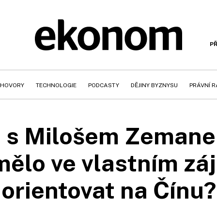
PŘ
HOVORY
TECHNOLOGIE
PODCASTY
DĚJINY BYZNYSU
PRÁVNÍ 
e s Milošem Zemanem
ělo ve vlastním zá
orientovat na Čínu?