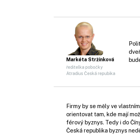
Poli
dveř
Markéta Stržínková
bude
ředitelka pobočky
Atradius Česká repubika
Firmy by se měly ve vlastní
orientovat tam, kde mají mož
férový byznys. Tedy i do Číny
Česká republika byznys nedě