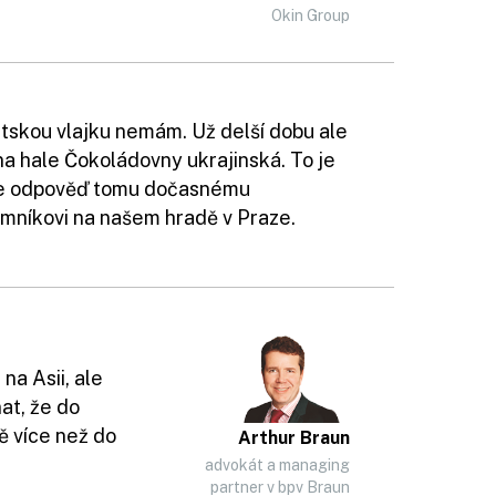
Okin Group
tskou vlajku nemám. Už delší dobu ale
 na hale Čokoládovny ukrajinská. To je
e odpověď tomu dočasnému
mníkovi na našem hradě v Praze.
na Asii, ale
at, že do
ě více než do
Arthur Braun
advokát a managing
partner v bpv Braun