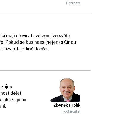
Partners
tici mají otevírat své zemi ve světě
e. Pokud se business (nejen) s Čínou
 rozvíjet, jedině dobře.
m zájmu
nost dělat
 jakož i jinam.
Zbyněk Frolík
lá.
podnikatel