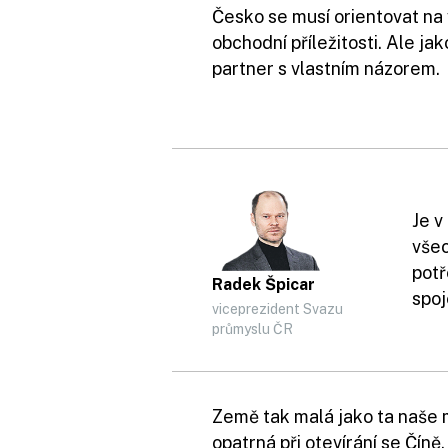
Česko se musí orientovat na
obchodní příležitosti. Ale j
partner s vlastním názorem.
Je v
všec
potř
Radek Špicar
spoj
viceprezident Svazu
průmyslu ČR
Země tak malá jako ta naše 
opatrná při otevírání se Číně