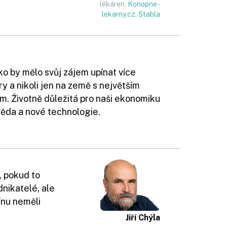
lékáren,
Konopne-
lekarny.cz
,
Stabla
o by mělo svůj zájem upínat více
y a nikoli jen na země s největším
m. Životně důležitá pro naši ekonomiku
 věda a nové technologie.
, pokud to
dnikatelé, ale
ínu neměli
Jiří Chýla