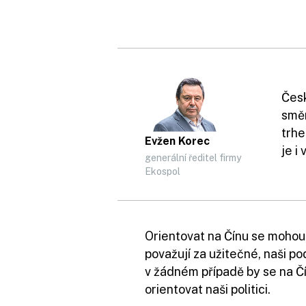
Česk
směr
trhe
Evžen Korec
je i
generální ředitel firmy
Ekospol
Orientovat na Čínu se mohou
považují za užitečné, naši po
v žádném případě by se na Č
orientovat naši politici.