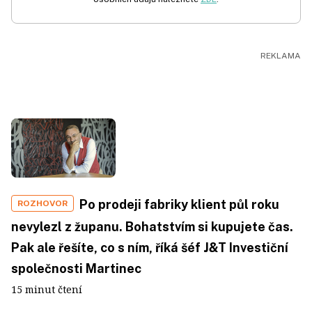
Po prodeji fabriky klient půl roku
ROZHOVOR
nevylezl z županu. Bohatstvím si kupujete čas.
Pak ale řešíte, co s ním, říká šéf J&T Investiční
společnosti Martinec
15 minut čtení