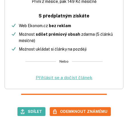
První 2 měsíce, pak 149 Kč měsíčně
S předplatným získáte
Web Ekonom.cz
bez reklam
Možnost
sdílet prémiový obsah
zdarma (5 článků
měsíčně)
Možnost ukládat si články na později
Nebo
Přihlásit se a dočíst článek
SDÍLET
ODEMKNOUT ZNÁMÉMU