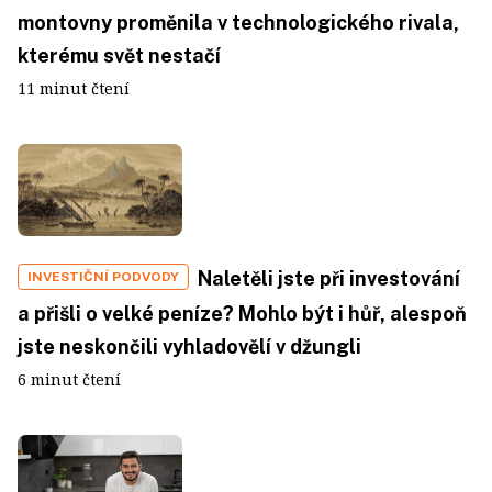
montovny proměnila v technologického rivala,
kterému svět nestačí
11 minut čtení
Naletěli jste při investování
INVESTIČNÍ PODVODY
a přišli o velké peníze? Mohlo být i hůř, alespoň
jste neskončili vyhladovělí v džungli
6 minut čtení