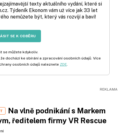
zajímavější texty aktuálního vydání, které si
cz. Týdeník Ekonom vám už více jak 33 let
rého nemůžete být, který vás rozvíjí a baví!
LÁSIT SE K ODBĚRU
t se můžete kdykoliv.
 že dochází ke sbírání a zpracování osobních údajů. Více
chrany osobních údajů naleznete
ZDE
.
Na vlně podnikání s Markem
ST
m, ředitelem firmy VR Rescue
ení