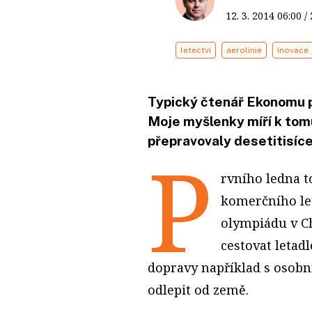
12. 3. 2014
06:00
/
letectví
aerolinie
inovace
Typický čtenář Ekonomu pr
Moje myšlenky míří k tomu
přepravovaly desetitisíce
P
rvního ledna t
komerčního let
olympiádu v C
cestovat letad
dopravy například s osobn
odlepit od země.