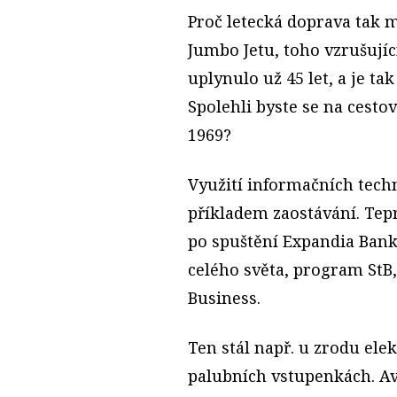
Proč letecká doprava tak m
Jumbo Jetu, toho vzrušují
uplynulo už 45 let, a je tak
Spolehli byste se na ces
1969?
Využití informačních techn
příkladem zaostávání. Tep
po spuštění Expandia Banky
celého světa, program StB
Business.
Ten stál např. u zrodu ele
palubních vstupenkách. Avš