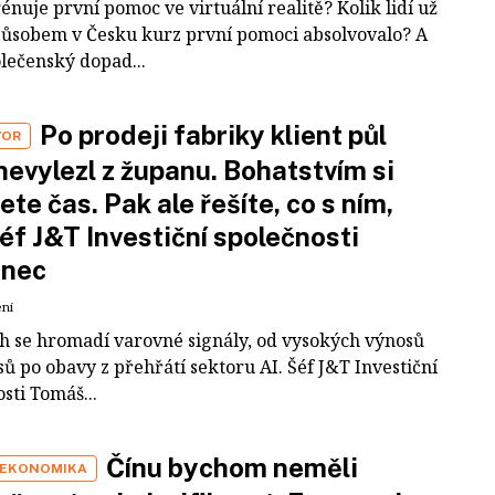
rénuje první pomoc ve virtuální realitě? Kolik lidí už
působem v Česku kurz první pomoci absolvovalo? A
olečenský dopad...
Po prodeji fabriky klient půl
VOR
nevylezl z županu. Bohatstvím si
ete čas. Pak ale řešíte, co s ním,
šéf J&T Investiční společnosti
inec
ení
ch se hromadí varovné signály, od vysokých výnosů
ů po obavy z přehřátí sektoru AI. Šéf J&T Investiční
sti Tomáš...
Čínu bychom neměli
 EKONOMIKA