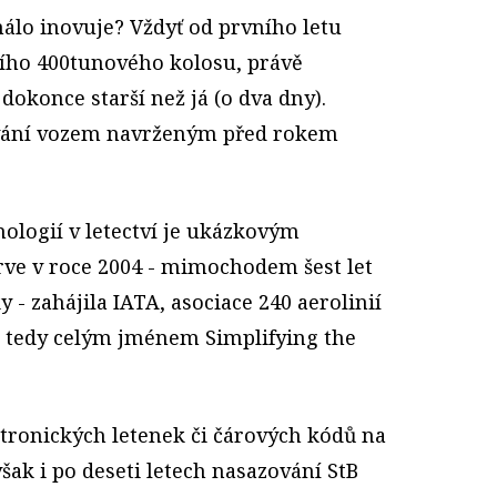
álo inovuje? Vždyť od prvního letu
cího 400tunového kolosu, právě
 dokonce starší než já (o dva dny).
tování vozem navrženým před rokem
ologií v letectví je ukázkovým
rve v roce 2004 - mimochodem šest let
 - zahájila IATA, asociace 240 aerolinií
, tedy celým jménem Simplifying the
ktronických letenek či čárových kódů na
ak i po deseti letech nasazování StB