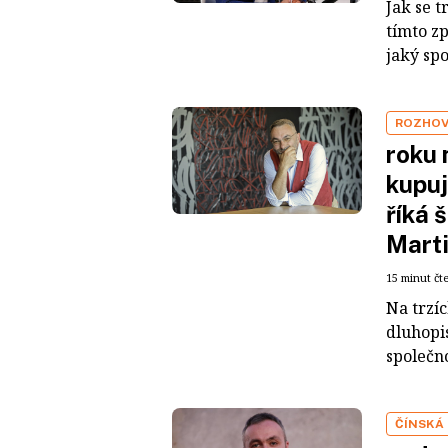
Jak se t
tímto z
jaký sp
ROZHO
roku 
kupuj
říká 
Mart
15 minut čt
Na trzí
dluhopis
společno
ČÍNSKÁ