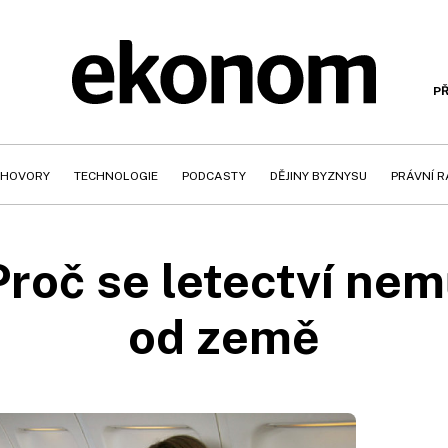
PŘ
HOVORY
TECHNOLOGIE
PODCASTY
DĚJINY BYZNYSU
PRÁVNÍ 
 Proč se letectví ne
od země