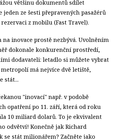
okážou většinu dokumentů sdílet
e jeden ze šesti přepravených pasažérů
rezervaci z mobilu (Fast Travel).
m na inovace prostě nezbývá. Uvolněním
měř dokonale konkurenční prostředí,
mi dodavateli: letadlo si můžete vybrat
a metropolí má nejvíce dvě letiště,
 stát...
čekanou "inovací" např. v podobě
 opatření po 11. září, která od roku
la 10 miliard dolarů. To je ekvivalent
ho odvětví! Konečně jak Richard
ak se stát milionářem? Začněte jako