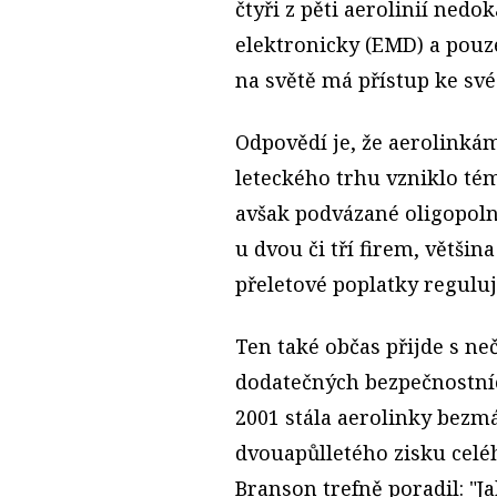
čtyři z pěti aerolinií ned
elektronicky (EMD) a pouz
na světě má přístup ke své 
Odpovědí je, že aerolinká
leteckého trhu vzniklo té
avšak podvázané oligopolní
u dvou či tří firem, většin
přeletové poplatky reguluje
Ten také občas přijde s ne
dodatečných bezpečnostních
2001 stála aerolinky bezmá
dvouapůlletého zisku celé
Branson trefně poradil: "J