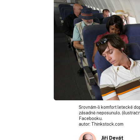
Srovnám-li komfort letecké dop
zásadně neposunulo. (ilustračn
Facebooku.
autor:
Thinkstock.com
Jiří Devát