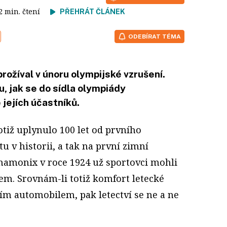
 2 min. čtení
PŘEHRÁT ČLÁNEK
ODEBÍRAT TÉMA
ožíval v únoru olympijské vzrušení.
, jak se do sídla olympiády
 jejích účastníků.
otiž uplynulo 100 let od prvního
u v historii, a tak na první zimní
hamonix v roce 1924 už sportovci mohli
lem. Srovnám-li totiž komfort letecké
ím automobilem, pak letectví se ne a ne