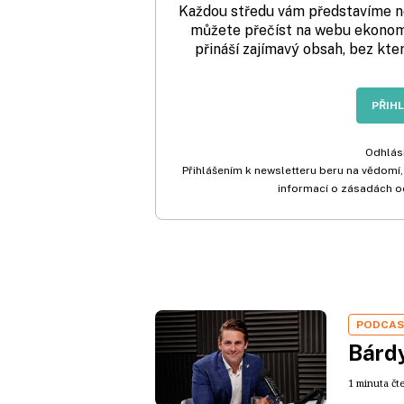
Každou středu vám představíme nej
můžete přečíst na webu ekonom.
přináší zajímavý obsah, bez kte
PŘIH
Odhlási
Přihlášením k newsletteru beru na vědomí,
informací o zásadách o
PODCA
Bárdy
1 minuta čt