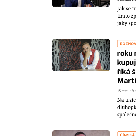
Jak se t
tímto z
jaký sp
ROZHO
roku 
kupuj
říká 
Mart
15 minut čt
Na trzí
dluhopis
společno
ČÍNSKÁ