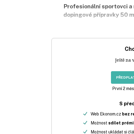
Profesionální sportovci a 
dopingové přípravky 50 mi
Chc
Ještě na 
PŘEDPLAT
První 2 měs
S pře
Web Ekonom.cz
bez r
Možnost
sdílet prém
Možnost ukládat si člá