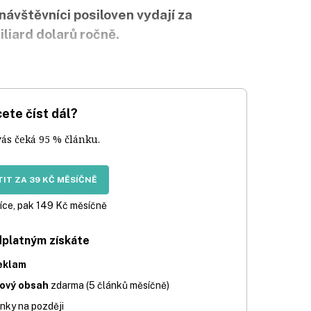
návštěvníci posiloven vydají za
liard dolarů ročně.
ete číst dál?
vás čeká 95 % článku.
IT ZA 39 KČ MĚSÍČNĚ
íce, pak 149 Kč měsíčně
dplatným získáte
eklam
iový obsah
zdarma (5 článků měsíčně)
nky na později