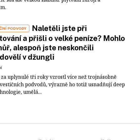
em.
Naletěli jste při
IČNÍ PODVODY
tování a přišli o velké peníze? Mohlo
 hůř, alespoň jste neskončili
dovělí v džungli
ní
za uplynulé tři roky vzrostl více než trojnásobně
nvestičních podvodů, výrazně ho totiž usnadňují deep
hnologie, umělá...