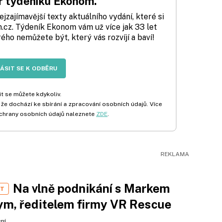
 týdeníku Ekonom.
zajímavější texty aktuálního vydání, které si
cz. Týdeník Ekonom vám už více jak 33 let
rého nemůžete být, který vás rozvíjí a baví!
LÁSIT SE K ODBĚRU
t se můžete kdykoliv.
 že dochází ke sbírání a zpracování osobních údajů. Více
chrany osobních údajů naleznete
ZDE
.
Na vlně podnikání s Markem
ST
m, ředitelem firmy VR Rescue
ení