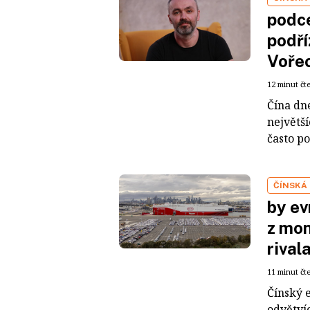
podce
podří
Voře
12 minut čt
Čína dn
největš
často po
ČÍNSKÁ
by ev
z mon
rival
11 minut čt
Čínský 
odvětvíc