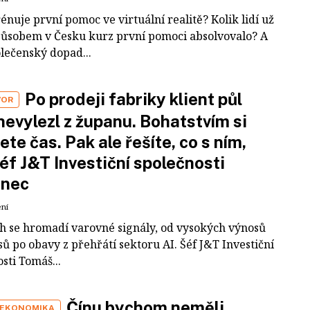
rénuje první pomoc ve virtuální realitě? Kolik lidí už
působem v Česku kurz první pomoci absolvovalo? A
olečenský dopad...
Po prodeji fabriky klient půl
VOR
nevylezl z županu. Bohatstvím si
ete čas. Pak ale řešíte, co s ním,
šéf J&T Investiční společnosti
inec
ení
ch se hromadí varovné signály, od vysokých výnosů
ů po obavy z přehřátí sektoru AI. Šéf J&T Investiční
sti Tomáš...
Čínu bychom neměli
 EKONOMIKA