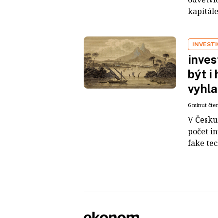
kapitál
INVEST
inves
být i
vyhla
6 minut čte
V Česku 
počet i
fake tec