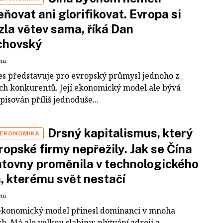
ňovat ani glorifikovat. Evropa si
zla větev sama, říká Dan
chovský
ení
es představuje pro evropský průmysl jednoho z
ích konkurentů. Její ekonomický model ale bývá
pisován příliš jednoduše...
Drsný kapitalismus, který
 EKONOMIKA
ropské firmy nepřežily. Jak se Čína
tovny proměnila v technologického
a, kterému svět nestačí
ení
ekonomický model přinesl dominanci v mnoha
h. Má ale velkou slabinu: plýtvání zdroji a