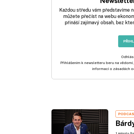
Newsletter
Každou středu vám představíme nej
můžete přečíst na webu ekonom.
přináší zajímavý obsah, bez kte
PŘIH
Odhlási
Přihlášením k newsletteru beru na vědomí,
informací o zásadách o
PODCA
Bárdy
1 minuta čt