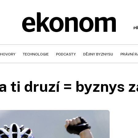
PŘ
HOVORY
TECHNOLOGIE
PODCASTY
DĚJINY BYZNYSU
PRÁVNÍ 
 ti druzí = byznys z