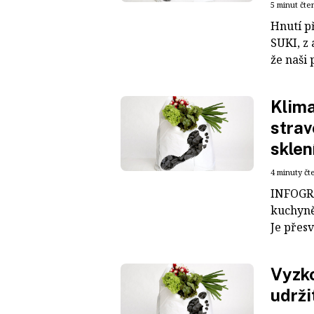
5 minut čte
Hnutí p
SUKI, z 
že naši 
Klima
strav
sklen
4 minuty čt
INFOGRA
kuchyně 
Je přesv
Vyzko
udrži