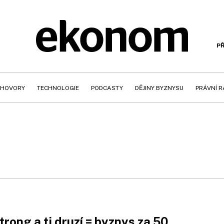
PŘ
HOVORY
TECHNOLOGIE
PODCASTY
DĚJINY BYZNYSU
PRÁVNÍ 
rong a ti druzí = byznys za 50