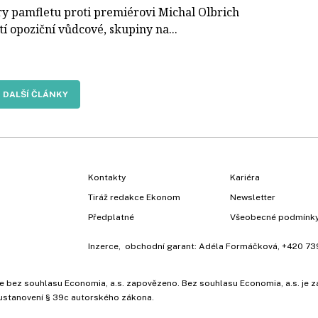
ry pamfletu proti premiérovi Michal Olbrich
í opoziční vůdcové, skupiny na...
DALŠÍ ČLÁNKY
Kontakty
Kariéra
Tiráž redakce Ekonom
Newsletter
Předplatné
Všeobecné podmínk
Inzerce
, obchodní garant:
Adéla Formáčková
,
+420 73
ů, je bez souhlasu Economia, a.s. zapovězeno. Bez souhlasu Economia, a.s. j
ustanovení § 39c autorského zákona.