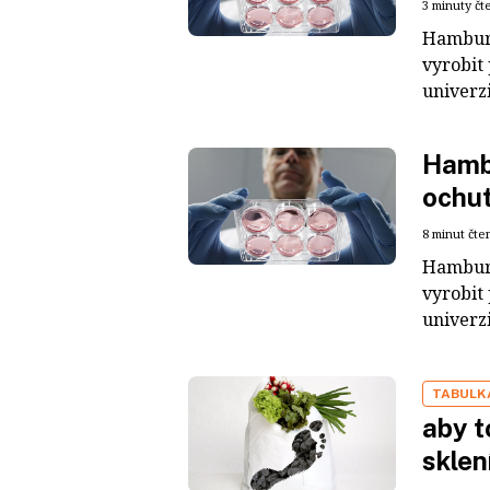
3 minuty čt
Hamburg
vyrobit
univerzi
Hamb
ochut
8 minut čte
Hamburg
vyrobit
univerzi
TABULK
aby t
sklen