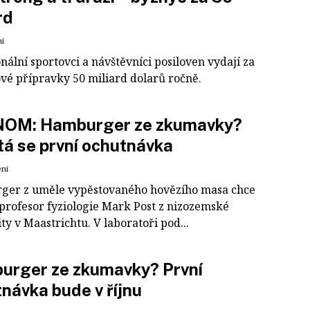
rd
ní
nální sportovci a návštěvníci posiloven vydají za
vé přípravky 50 miliard dolarů ročně.
OM: Hamburger ze zkumavky?
á se první ochutnávka
ení
er z uměle vypěstovaného hovězího masa chce
 profesor fyziologie Mark Post z nizozemské
ty v Maastrichtu. V laboratoři pod...
urger ze zkumavky? První
návka bude v říjnu