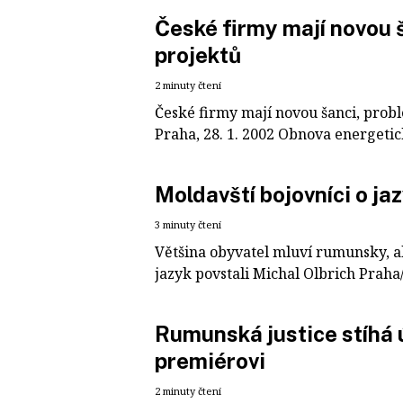
České firmy mají novou 
projektů
2 minuty čtení
České firmy mají novou šanci, prob
Praha, 28. 1. 2002 Obnova energetic
Moldavští bojovníci o ja
3 minuty čtení
Většina obyvatel mluví rumunsky, al
jazyk povstali Michal Olbrich Praha/K
Rumunská justice stíhá 
premiérovi
2 minuty čtení