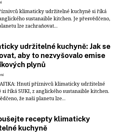
ní
říznivců klimaticky udržitelné kuchyně si říká
anglického sustanaible kitchen. Je přesvědčeno,
planetu lze zachraňovat...
ticky udržitelné kuchyně: Jak se
ovat, aby to nezvyšovalo emise
íkových plynů
ení
FIKA: Hnutí příznivců klimaticky udržitelné
si říká SUKI, z anglického sustanaible kitchen.
ědčeno, že naši planetu lze...
ušejte recepty klimaticky
telné kuchyně