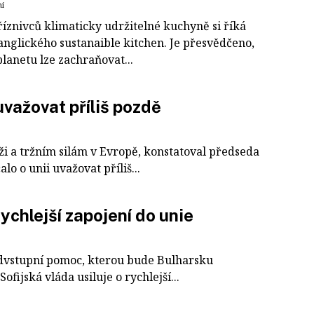
ní
říznivců klimaticky udržitelné kuchyně si říká
anglického sustanaible kitchen. Je přesvědčeno,
planetu lze zachraňovat...
važovat příliš pozdě
ži a tržním silám v Evropě, konstatoval předseda
o o unii uvažovat příliš...
rychlejší zapojení do unie
edvstupní pomoc, kterou bude Bulharsku
ofijská vláda usiluje o rychlejší...