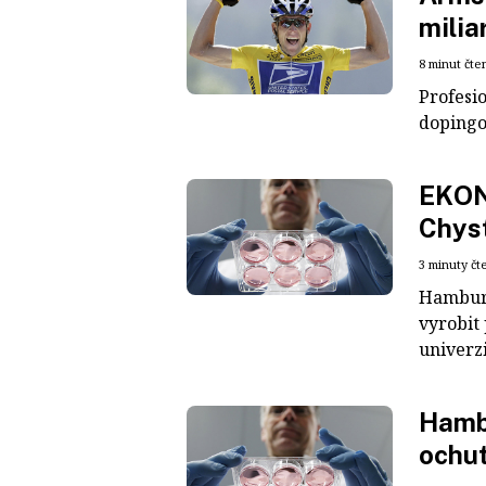
milia
8 minut čte
Profesio
dopingo
EKON
Chyst
3 minuty čt
Hamburg
vyrobit
univerzi
Hamb
ochut