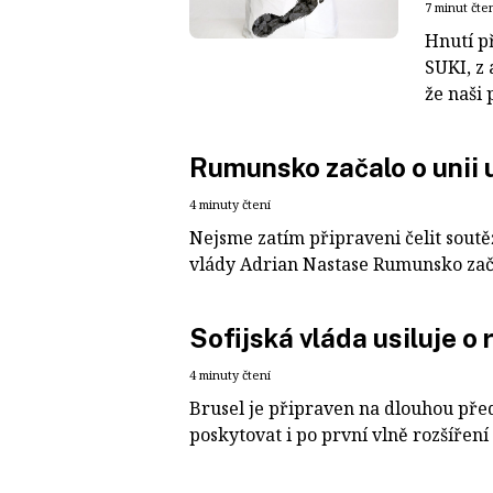
7 minut čte
Hnutí p
SUKI, z 
že naši 
Rumunsko začalo o unii u
4 minuty čtení
Nejsme zatím připraveni čelit soutě
vlády Adrian Nastase Rumunsko začal
Sofijská vláda usiluje o 
4 minuty čtení
Brusel je připraven na dlouhou př
poskytovat i po první vlně rozšíření S