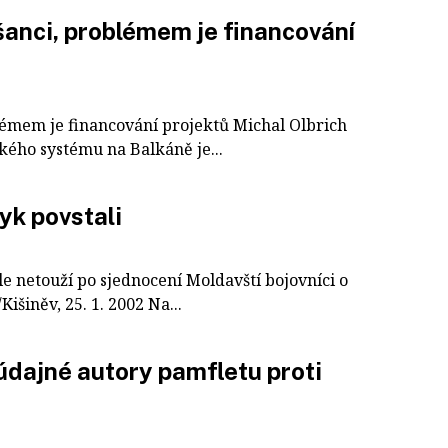
šanci, problémem je financování
lémem je financování projektů Michal Olbrich
kého systému na Balkáně je...
zyk povstali
e netouží po sjednocení Moldavští bojovníci o
išiněv, 25. 1. 2002 Na...
údajné autory pamfletu proti