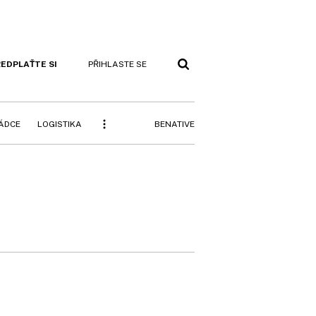
EDPLAŤTE SI
PŘIHLASTE SE
BENATIVE
RÁDCE
LOGISTIKA