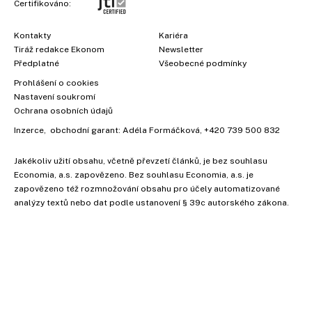
Certifikováno:
Kontakty
Kariéra
Tiráž redakce Ekonom
Newsletter
Předplatné
Všeobecné podmínky
Prohlášení o cookies
Nastavení soukromí
Ochrana osobních údajů
Inzerce
, obchodní garant:
Adéla Formáčková
,
+420 739 500 832
Jakékoliv užití obsahu, včetně převzetí článků, je bez souhlasu
Economia, a.s. zapovězeno. Bez souhlasu Economia, a.s. je
zapovězeno též rozmnožování obsahu pro účely automatizované
analýzy textů nebo dat podle ustanovení § 39c autorského zákona.
Vyzkoušejte Ekonom již za 39
kč za měsíc!