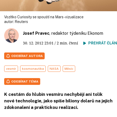
Vozítko Curiosity se spouští na Mars - vizualizace
autor:
Reuters
Josef Pravec
, redaktor týdeníku Ekonom
30. 12. 2012
23:01
/ 2 min. čtení
PŘEHRÁT ČLÁ
ODEBÍRAT AUTORA
vesmír
kosmonautika
NASA
Měsíc
ODEBÍRAT TÉMA
K cestám do hlubin vesmíru nechybějí ani tolik
nové technologie, jako spíše biliony dolarů na jejich
zdokonalení a praktickou realizaci.