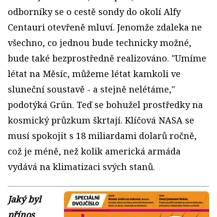
odborníky se o cestě sondy do okolí Alfy
Centauri otevřeně mluví. Jenomže zdaleka ne
všechno, co jednou bude technicky možné,
bude také bezprostředně realizováno. "Umíme
létat na Měsíc, můžeme létat kamkoli ve
sluneční soustavě - a stejně nelétáme,"
podotýká Grün. Teď se bohužel prostředky na
kosmický průzkum škrtají. Klíčová NASA se
musí spokojit s 18 miliardami dolarů ročně,
což je méně, než kolik americká armáda
vydává na klimatizaci svých stanů.
Jaký byl
přínos