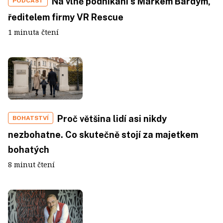
Na vlně podnikání s Markem Bárdym,
PODCAST
ředitelem firmy VR Rescue
1 minuta čtení
Proč většina lidí asi nikdy
BOHATSTVÍ
nezbohatne. Co skutečně stojí za majetkem
bohatých
8 minut čtení