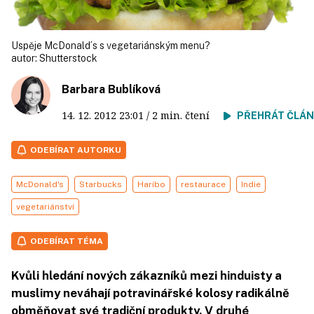
Uspěje McDonald´s s vegetariánským menu?
autor:
Shutterstock
Barbara Bublíková
14. 12. 2012
23:01
/ 2 min. čtení
PŘEHRÁT ČLÁ
ODEBÍRAT AUTORKU
McDonald's
Starbucks
Haribo
restaurace
Indie
vegetariánství
ODEBÍRAT TÉMA
Kvůli hledání nových zákazníků mezi hinduisty a
muslimy neváhají potravinářské kolosy radikálně
obměňovat své tradiční produkty. V druhé