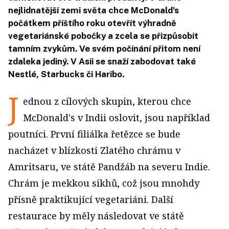
nejlidnatější zemi světa chce McDonald's
počátkem příštího roku otevřít výhradně
vegetariánské pobočky a zcela se přizpůsobit
tamním zvykům. Ve svém počínání přitom není
zdaleka jediný. V Asii se snaží zabodovat také
Nestlé, Starbucks či Haribo.
J
ednou z cílových skupin, kterou chce
McDonald's v Indii oslovit, jsou například
poutníci. První filiálka řetězce se bude
nacházet v blízkosti Zlatého chrámu v
Amritsaru, ve státě Pandžáb na severu Indie.
Chrám je mekkou sikhů, což jsou mnohdy
přísně praktikující vegetariáni. Další
restaurace by měly následovat ve státě