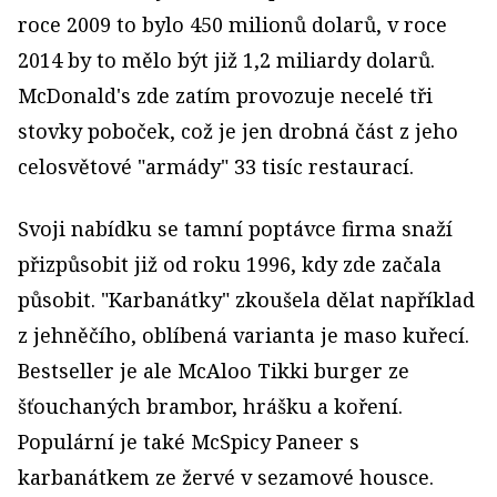
roce 2009 to bylo 450 milionů dolarů, v roce
2014 by to mělo být již 1,2 miliardy dolarů.
McDonald's zde zatím provozuje necelé tři
stovky poboček, což je jen drobná část z jeho
celosvětové "armády" 33 tisíc restaurací.
Svoji nabídku se tamní poptávce firma snaží
přizpůsobit již od roku 1996, kdy zde začala
působit. "Karbanátky" zkoušela dělat například
z jehněčího, oblíbená varianta je maso kuřecí.
Bestseller je ale McAloo Tikki burger ze
šťouchaných brambor, hrášku a koření.
Populární je také McSpicy Paneer s
karbanátkem ze žervé v sezamové housce.