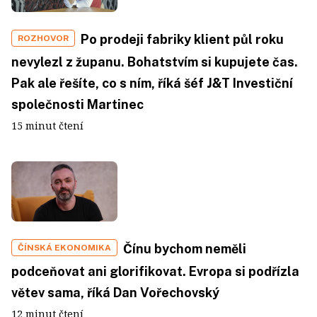
Po prodeji fabriky klient půl roku
ROZHOVOR
nevylezl z županu. Bohatstvím si kupujete čas.
Pak ale řešíte, co s ním, říká šéf J&T Investiční
společnosti Martinec
15 minut čtení
Čínu bychom neměli
ČÍNSKÁ EKONOMIKA
podceňovat ani glorifikovat. Evropa si podřízla
větev sama, říká Dan Vořechovský
12 minut čtení