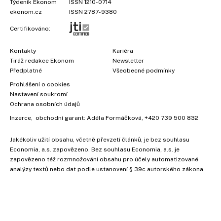
Týdeník Ekonom
ISSN 1210-0714
ekonom.cz
ISSN 2787-9380
Certifikováno:
Kontakty
Kariéra
Tiráž redakce Ekonom
Newsletter
Předplatné
Všeobecné podmínky
Prohlášení o cookies
Nastavení soukromí
Ochrana osobních údajů
Inzerce
, obchodní garant:
Adéla Formáčková
,
+420 739 500 832
Jakékoliv užití obsahu, včetně převzetí článků, je bez souhlasu
Economia, a.s. zapovězeno. Bez souhlasu Economia, a.s. je
zapovězeno též rozmnožování obsahu pro účely automatizované
analýzy textů nebo dat podle ustanovení § 39c autorského zákona.