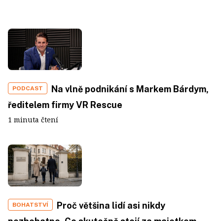
Na vlně podnikání s Markem Bárdym,
PODCAST
ředitelem firmy VR Rescue
1 minuta čtení
Proč většina lidí asi nikdy
BOHATSTVÍ