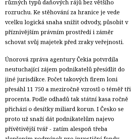
různých typů daňových rájů bez většího
rozruchu. Ke stěhování za hranice je vede
vcelku logická snaha snížit odvody, působit v
příznivějším právním prostředí i záměr
schovat svůj majetek před zraky veřejnosti.
Únorová zpráva agentury Čekia potvrdila
neutuchající zájem podnikatelů přesídlit do
jiné jurisdikce. Počet takových firem loni
přesáhl 11 750 a meziročně vzrostl o téměř tři
procenta. Podle odhadů tak státní kasa ročně
přichází o desítky miliard korun. I Česko se
proto už snaží dát podnikatelům najevo
přívětivější tvář - zatím alespoň třeba
zlepšením podmínek pro investiční fondy.