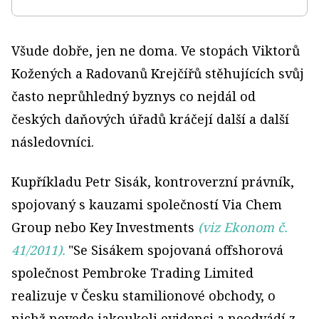
Všude dobře, jen ne doma. Ve stopách Viktorů
Kožených a Radovanů Krejčířů stěhujících svůj
často neprůhledný byznys co nejdál od
českých daňových úřadů kráčejí další a další
následovníci.
Kupříkladu Petr Sisák, kontroverzní právník,
spojovaný s kauzami společností Via Chem
Group nebo Key Investments
(viz Ekonom č.
41/2011).
"Se Sisákem spojovaná offshorová
společnost Pembroke Trading Limited
realizuje v Česku stamilionové obchody, o
nichž nevede jakoukoli evidenci a neodvádí z