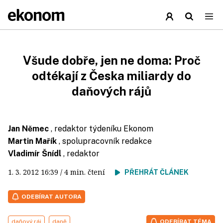
Všude dobře, jen ne doma: Proč
odtékají z Česka miliardy do
daňových rájů
Jan Němec
, redaktor týdeníku Ekonom
Martin Mařík
, spolupracovník redakce
Vladimír Šnídl
, redaktor
1. 3. 2012
16:39
/ 4 min. čtení
PŘEHRÁT ČLÁNEK
ODEBÍRAT AUTORA
daňový ráj
daně
ODEBÍRAT TÉMA