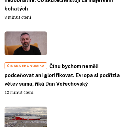
nezbohatne. Co skutečně stojí za majetkem
bohatých
8 minut čtení
Čínu bychom neměli
ČÍNSKÁ EKONOMIKA
podceňovat ani glorifikovat. Evropa si podřízla
větev sama, říká Dan Vořechovský
12 minut čtení