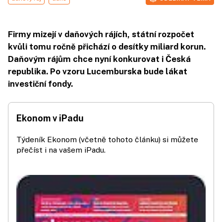
Firmy mizejí v daňových rájích, státní rozpočet
kvůli tomu ročně přichází o desítky miliard korun.
Daňovým rájům chce nyní konkurovat i Česká
republika. Po vzoru Lucemburska bude lákat
investiční fondy.
Ekonom v iPadu
Týdeník Ekonom (včetně tohoto článku) si můžete
přečíst i na vašem iPadu.