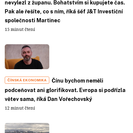
nevylezl z županu. Bohatstvím si kupujete čas.
Pak ale řešíte, co s ním, říká šéf J&T Investiční
společnosti Martinec
15 minut čtení
Čínu bychom neměli
ČÍNSKÁ EKONOMIKA
podceňovat ani glorifikovat. Evropa si podřízla
větev sama, říká Dan Vořechovský
12 minut čtení