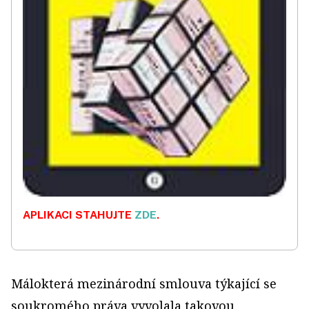
APLIKACI STAHUJTE
ZDE
.
Málokterá mezinárodní smlouva týkající se
soukromého práva vyvolala takovou