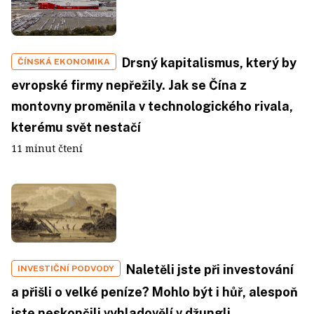
Drsný kapitalismus, který by
ČÍNSKÁ EKONOMIKA
evropské firmy nepřežily. Jak se Čína z
montovny proměnila v technologického rivala,
kterému svět nestačí
11 minut čtení
Naletěli jste při investování
INVESTIČNÍ PODVODY
a přišli o velké peníze? Mohlo být i hůř, alespoň
jste neskončili vyhladovělí v džungli