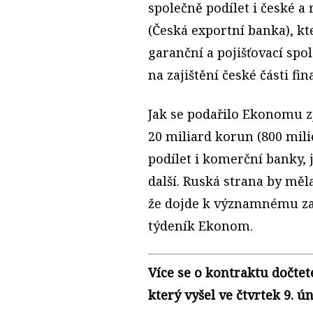
společně podílet i české 
(Česká exportní banka), kt
garanční a pojišťovací s
na zajištění české části fi
Jak se podařilo Ekonomu zj
20 miliard korun (800 mili
podílet i komerční banky, 
další. Ruská strana by měla
že dojde k významnému zap
týdeník Ekonom.
Více se o kontraktu dočte
který vyšel ve čtvrtek 9. 