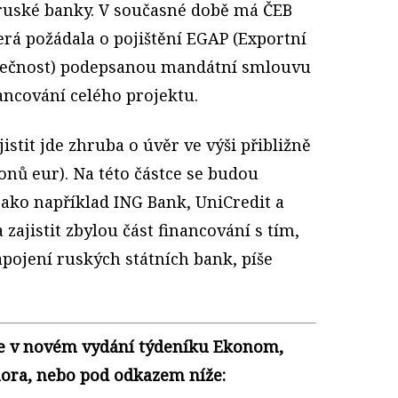
a ruské banky. V současné době má ČEB
erá požádala o pojištění EGAP (Exportní
polečnost) podepsanou mandátní smlouvu
nancování celého projektu.
istit jde zhruba o úvěr ve výši přibližně
onů eur). Na této částce se budou
jako například ING Bank, UniCredit a
 zajistit zbylou část financování s tím,
ojení ruských státních bank, píše
te v novém vydání týdeníku Ekonom,
února, nebo pod odkazem níže: