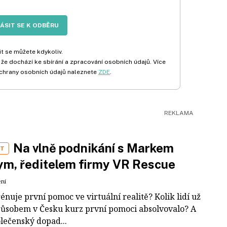
LÁSIT SE K ODBĚRU
t se můžete kdykoliv.
 že dochází ke sbírání a zpracování osobních údajů. Více
chrany osobních údajů naleznete
ZDE
.
Na vlně podnikání s Markem
ST
m, ředitelem firmy VR Rescue
ení
rénuje první pomoc ve virtuální realitě? Kolik lidí už
působem v Česku kurz první pomoci absolvovalo? A
olečenský dopad...