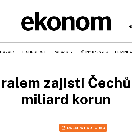
PŘ
HOVORY
TECHNOLOGIE
PODCASTY
DĚJINY BYZNYSU
PRÁVNÍ 
ralem zajistí Čech
miliard korun
ODEBÍRAT AUTORKU