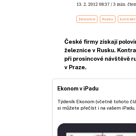
13. 2. 2012
08:37
/ 3 min. č
železnice
Rusko
kontrakt
České firmy získají polov
železnice v Rusku. Kontr
při prosincové návštěvě 
v Praze.
Ekonom v iPadu
Týdeník Ekonom (včetně tohoto čl
si můžete přečíst i na vašem iPadu.