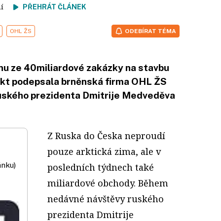
tení
PŘEHRÁT ČLÁNEK
OHL ŽS
ODEBÍRAT TÉMA
inu ze 40miliardové zakázky na stavbu
akt podepsala brněnská firma OHL ŽS
ruského prezidenta Dmitrije Medveděva
Z Ruska do Česka neproudí
pouze arktická zima, ale v
ánku)
posledních týdnech také
miliardové obchody. Během
nedávné návštěvy ruského
prezidenta Dmitrije