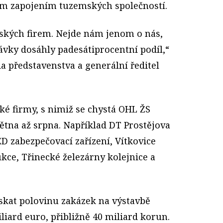
m zapojením tuzemských společností.
ských firem. Nejde nám jenom o nás,
ávky dosáhly padesátiprocentní podíl,“
da představenstva a generální ředitel
ké firmy, s nimiž se chystá OHL ŽS
tna až srpna. Například DT Prostějova
D zabezpečovací zařízení, Vítkovice
ce, Třinecké železárny kolejnice a
ískat polovinu zakázek na výstavbě
iliard euro, přibližně 40 miliard korun.