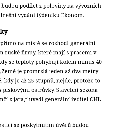
e budou podílet z poloviny na vývozních
 dnešní vydání týdeníku Ekonom.
nky
 přímo na místě se rozhodl generální
m ruské firmy, které mají s pracemi v
dy se teploty pohybují kolem mínus 40
. „Země je promrzlá jeden až dva metry
ě, kdy je až 25 stupňů, nejde, protože to
s pískovými ostrůvky. Stavební sezona
čí z jara,“ uvedl generální ředitel OHL
vestici se poskytnutím úvěrů budou