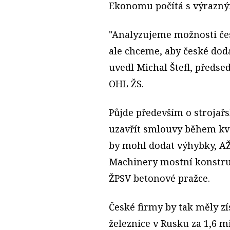
Ekonomu počítá s výrazný
"Analyzujeme možnosti če
ale chceme, aby české dod
uvedl Michal Štefl, předse
OHL ŽS.
Půjde především o strojařs
uzavřít smlouvy během kvě
by mohl dodat výhybky, AŽ
Machinery mostní konstruk
ŽPSV betonové pražce.
České firmy by tak měly z
železnice v Rusku za 1,6 m