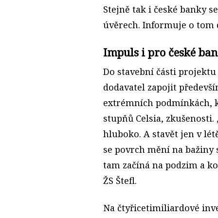
Stejně tak i české banky s
úvěrech. Informuje o tom
Impuls i pro české ba
Do stavební části projektu
dodavatel zapojit předevší
extrémních podmínkách, k
stupňů Celsia, zkušenosti
hluboko. A stavět jen v lét
se povrch mění na bažiny 
tam začíná na podzim a kon
ŽS Štefl.
Na čtyřicetimiliardové in