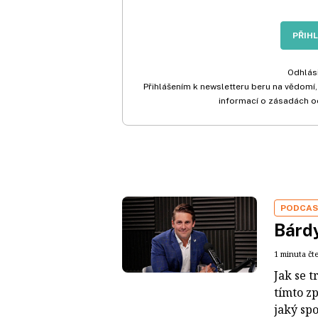
PŘIH
Odhlási
Přihlášením k newsletteru beru na vědomí,
informací o zásadách o
PODCA
Bárdy
1 minuta čt
Jak se t
tímto z
jaký sp