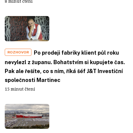
8 minut čtení
Po prodeji fabriky klient půl roku
ROZHOVOR
nevylezl z županu. Bohatstvím si kupujete čas.
Pak ale řešíte, co s ním, říká šéf J&T Investiční
společnosti Martinec
15 minut čtení