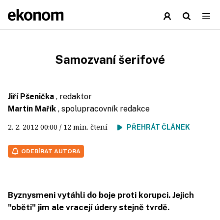
Samozvaní šerifové
Jiří Pšenička
, redaktor
Martin Mařík
, spolupracovník redakce
2. 2. 2012
00:00
/ 12 min. čtení
PŘEHRÁT ČLÁNEK
ODEBÍRAT AUTORA
Byznysmeni vytáhli do boje proti korupci. Jejich
"oběti" jim ale vracejí údery stejně tvrdě.