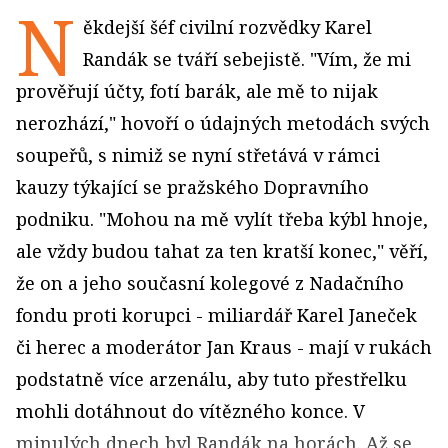
N
ěkdejší šéf civilní rozvědky Karel
Randák se tváří sebejistě. "Vím, že mi
prověřují účty, fotí barák, ale mě to nijak
nerozhází," hovoří o údajných metodách svých
soupeřů, s nimiž se nyní střetává v rámci
kauzy týkající se pražského Dopravního
podniku. "Mohou na mě vylít třeba kýbl hnoje,
ale vždy budou tahat za ten kratší konec," věří,
že on a jeho současní kolegové z Nadačního
fondu proti korupci - miliardář Karel Janeček
či herec a moderátor Jan Kraus - mají v rukách
podstatně více arzenálu, aby tuto přestřelku
mohli dotáhnout do vítězného konce. V
minulých dnech byl Randák na horách. Až se