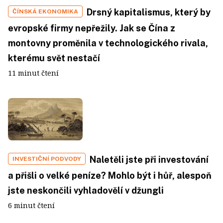
Drsný kapitalismus, který by
ČÍNSKÁ EKONOMIKA
evropské firmy nepřežily. Jak se Čína z
montovny proměnila v technologického rivala,
kterému svět nestačí
11 minut čtení
Naletěli jste při investování
INVESTIČNÍ PODVODY
a přišli o velké peníze? Mohlo být i hůř, alespoň
jste neskončili vyhladovělí v džungli
6 minut čtení