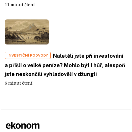
11 minut čtení
Naletěli jste při investování
INVESTIČNÍ PODVODY
a přišli o velké peníze? Mohlo být i hůř, alespoň
jste neskončili vyhladovělí v džungli
6 minut čtení