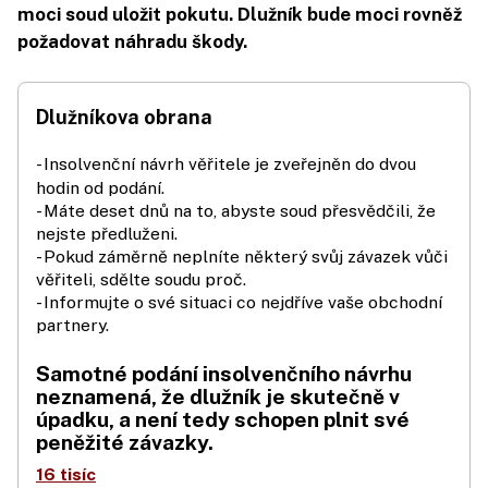
moci soud uložit pokutu. Dlužník bude moci rovněž
požadovat náhradu škody.
Dlužníkova obrana
- Insolvenční návrh věřitele je zveřejněn do dvou
hodin od podání.
- Máte deset dnů na to, abyste soud přesvědčili, že
nejste předluženi.
- Pokud záměrně neplníte některý svůj závazek vůči
věřiteli, sdělte soudu proč.
- Informujte o své situaci co nejdříve vaše obchodní
partnery.
Samotné podání insolvenčního návrhu
neznamená, že dlužník je skutečně v
úpadku, a není tedy schopen plnit své
peněžité závazky.
16 tisíc