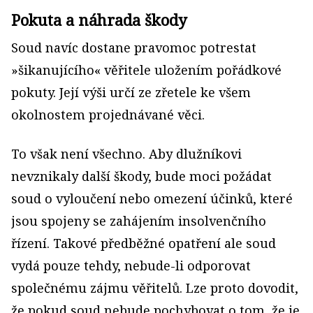
Pokuta a náhrada škody
Soud navíc dostane pravomoc potrestat
»šikanujícího« věřitele uložením pořádkové
pokuty. Její výši určí ze zřetele ke všem
okolnostem projednávané věci.
To však není všechno. Aby dlužníkovi
nevznikaly další škody, bude moci požádat
soud o vyloučení nebo omezení účinků, které
jsou spojeny se zahájením insolvenčního
řízení. Takové předběžné opatření ale soud
vydá pouze tehdy, nebude-li odporovat
společnému zájmu věřitelů. Lze proto dovodit,
že pokud soud nebude pochybovat o tom, že je