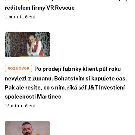
ředitelem firmy VR Rescue
1 minuta čtení
Po prodeji fabriky klient půl roku
ROZHOVOR
nevylezl z županu. Bohatstvím si kupujete čas.
Pak ale řešíte, co s ním, říká šéf J&T Investiční
společnosti Martinec
15 minut čtení