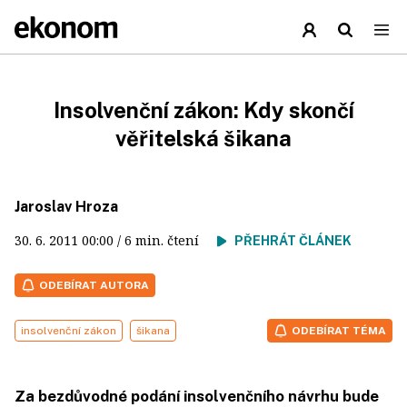
Insolvenční zákon: Kdy skončí
věřitelská šikana
Jaroslav Hroza
30. 6. 2011
00:00
/ 6 min. čtení
PŘEHRÁT ČLÁNEK
ODEBÍRAT AUTORA
insolvenční zákon
šikana
ODEBÍRAT TÉMA
Za bezdůvodné podání insolvenčního návrhu bude