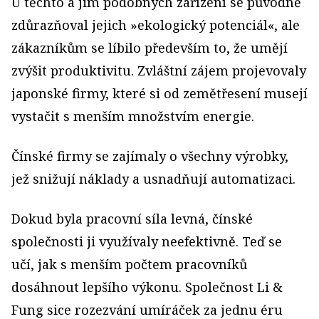
U těchto a jim podobných zařízení se původně
zdůrazňoval jejich »ekologický potenciál«, ale
zákazníkům se líbilo především to, že umějí
zvýšit produktivitu. Zvláštní zájem projevovaly
japonské firmy, které si od zemětřesení musejí
vystačit s menším množstvím energie.
Čínské firmy se zajímaly o všechny výrobky,
jež snižují náklady a usnadňují automatizaci.
Dokud byla pracovní síla levná, čínské
společnosti ji využívaly neefektivně. Teď se
učí, jak s menším počtem pracovníků
dosáhnout lepšího výkonu. Společnost Li &
Fung sice rozezvání umíráček za jednu éru