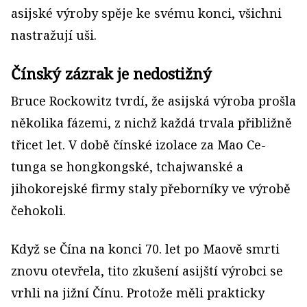
asijské výroby spěje ke svému konci, všichni
nastražují uši.
Čínský zázrak je nedostižný
Bruce Rockowitz tvrdí, že asijská výroba prošla
několika fázemi, z nichž každá trvala přibližně
třicet let. V době čínské izolace za Mao Ce-
tunga se hongkongské, tchajwanské a
jihokorejské firmy staly přeborníky ve výrobě
čehokoli.
Když se Čína na konci 70. let po Maově smrti
znovu otevřela, tito zkušení asijští výrobci se
vrhli na jižní Čínu. Protože měli prakticky