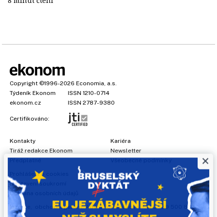
8 minut čtení
Copyright
©1996-2026
Economia, a.s.
Týdeník Ekonom
ISSN 1210-0714
ekonom.cz
ISSN 2787-9380
Certifikováno:
Kontakty
Kariéra
Tiráž redakce Ekonom
Newsletter
×
Předplatné
Všeobecné podmínky
Prohlášení o cookies
Nastavení soukromí
Ochrana osobních údajů
Inzerce
, obchodní garant:
Adéla Formáčková
,
+420 739 500 832