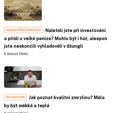
Naletěli jste při investování
INVESTIČNÍ PODVODY
a přišli o velké peníze? Mohlo být i hůř, alespoň
jste neskončili vyhladovělí v džungli
6 minut čtení
Jak poznat kvalitní zmrzlinu? Měla
ROZHOVOR
by být měkká a teplá