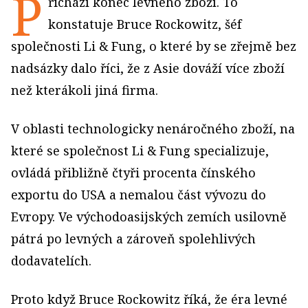
P
řichází konec levného zboží. To
konstatuje Bruce Rockowitz, šéf
společnosti Li & Fung, o které by se zřejmě bez
nadsázky dalo říci, že z Asie dováží více zboží
než kterákoli jiná firma.
V oblasti technologicky nenáročného zboží, na
které se společnost Li & Fung specializuje,
ovládá přibližně čtyři procenta čínského
exportu do USA a nemalou část vývozu do
Evropy. Ve východoasijských zemích usilovně
pátrá po levných a zároveň spolehlivých
dodavatelích.
Proto když Bruce Rockowitz říká, že éra levné