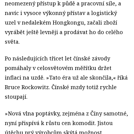
neomezený přístup k půdě a pracovní síle, a
navíc i vysoce výkonný přístav a logistický
uzel v nedalekém Hongkongu, začali zboží
vyrábět ještě levněji a prodávat ho do celého
světa.
Po následujících třicet let čínské závody
pomáhaly v celosvětovém měřítku držet
inflaci na uzdě. »Tato éra už ale skončila,« říká
Bruce Rockowitz. Čínské mzdy totiž rychle
stoupají.
»Nová vlna poptávky, zejména z Číny samotné,
nyní přispívá k růstu cen komodit. Jistou
útěchu prý výrobcům skýtá možnost