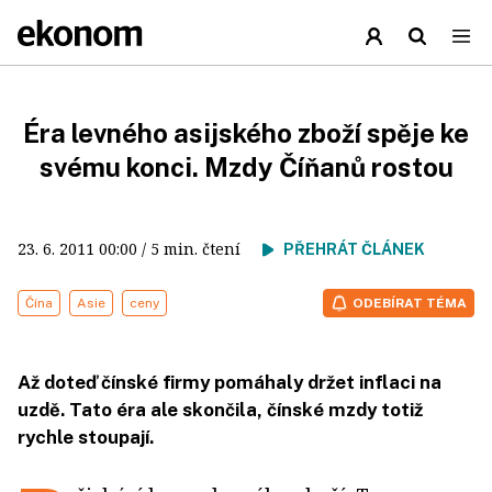
Éra levného asijského zboží spěje ke
svému konci. Mzdy Číňanů rostou
23. 6. 2011
00:00
/ 5 min. čtení
PŘEHRÁT ČLÁNEK
Čína
Asie
ceny
ODEBÍRAT TÉMA
Až doteď čínské firmy pomáhaly držet inflaci na
uzdě. Tato éra ale skončila, čínské mzdy totiž
rychle stoupají.