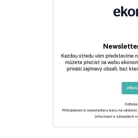
Newsletter
Každou středu vám představíme nej
můžete přečíst na webu ekonom.
přináší zajímavý obsah, bez kte
PŘIH
Odhlási
Přihlášením k newsletteru beru na vědomí,
informací o zásadách o