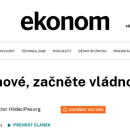
PŘ
HOVORY
TECHNOLOGIE
PODCASTY
DĚJINY BYZNYSU
PRÁVNÍ 
ové, začněte vládn
ktor HlídacíPes.org
ODEBÍRAT AUTORA
tení
PŘEHRÁT ČLÁNEK