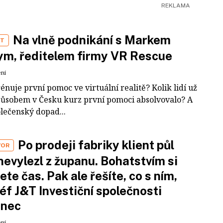
Na vlně podnikání s Markem
ST
m, ředitelem firmy VR Rescue
ení
rénuje první pomoc ve virtuální realitě? Kolik lidí už
působem v Česku kurz první pomoci absolvovalo? A
olečenský dopad...
Po prodeji fabriky klient půl
VOR
nevylezl z županu. Bohatstvím si
ete čas. Pak ale řešíte, co s ním,
šéf J&T Investiční společnosti
inec
ení