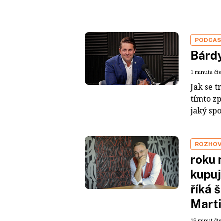
PODCA
Bárdy
1 minuta čt
Jak se t
tímto z
jaký sp
ROZHO
roku 
kupuj
říká 
Mart
15 minut čt