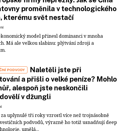
tovny proměnila v technologického
a, kterému svět nestačí
ení
ekonomický model přinesl dominanci v mnoha
h. Má ale velkou slabinu: plýtvání zdroji a
em.
Naletěli jste při
IČNÍ PODVODY
tování a přišli o velké peníze? Mohlo
 hůř, alespoň jste neskončili
dovělí v džungli
ní
za uplynulé tři roky vzrostl více než trojnásobně
nvestičních podvodů, výrazně ho totiž usnadňují deep
hnologie, umělá...