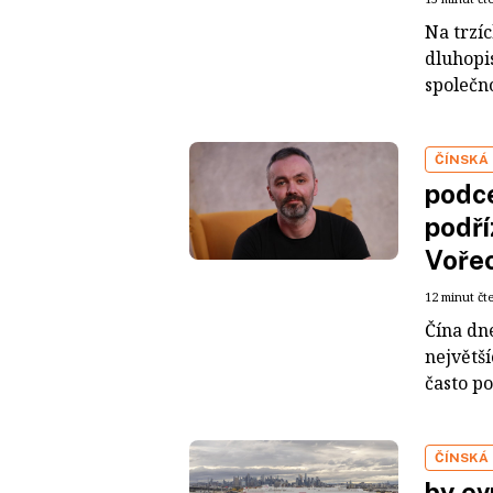
Na trzí
dluhopis
společno
ČÍNSKÁ
podce
podří
Voře
12 minut čt
Čína dn
největš
často po
ČÍNSKÁ
by ev