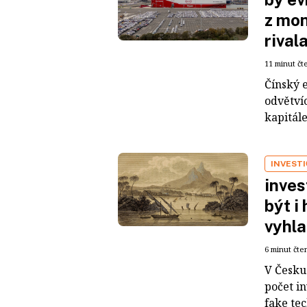
z mon
rival
11 minut čt
Čínský 
odvětvíc
kapitál
INVEST
inves
být i
vyhla
6 minut čte
V Česku 
počet i
fake tec