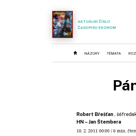
AKTUÁLNÍ ČÍSLO
ČASOPISU EKONOM
NÁZORY
TÉMATA
ROZ
Pán
Robert Břešťan
, šéfreda
HN – Jan Štembera
10. 2. 2011
00:00
/ 6 min. č