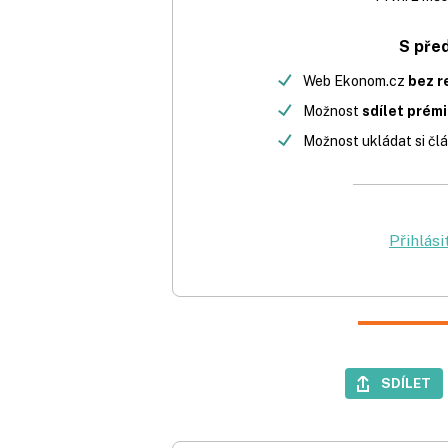
S pře
Web Ekonom.cz
bez r
Možnost
sdílet prém
Možnost ukládat si člá
Přihlási
SDÍLET