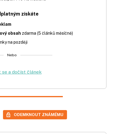
dplatným získáte
eklam
iový obsah
zdarma (5 článků měsíčně)
nky na později
Nebo
t se a dočíst článek
ODEMKNOUT ZNÁMÉMU