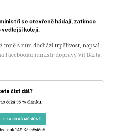
 ministři se otevřeně hádají, zatímco
vedlejší koleji.
už mně s ním dochází trpělivost, napsal
na Facebooku ministr dopravy Vít Bárta.
ete číst dál?
vás čeká 95 % článku.
IT ZA 39 KČ MĚSÍČNĚ
íce, pak 149 Kč měsíčně