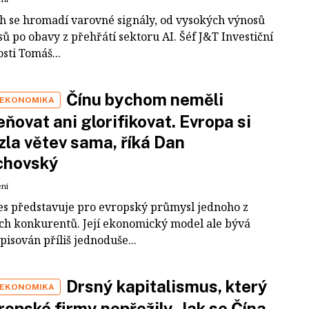
ch se hromadí varovné signály, od vysokých výnosů
ů po obavy z přehřátí sektoru AI. Šéf J&T Investiční
sti Tomáš...
Čínu bychom neměli
 EKONOMIKA
ňovat ani glorifikovat. Evropa si
zla větev sama, říká Dan
chovský
ení
es představuje pro evropský průmysl jednoho z
ích konkurentů. Její ekonomický model ale bývá
pisován příliš jednoduše...
Drsný kapitalismus, který
 EKONOMIKA
ropské firmy nepřežily. Jak se Čína