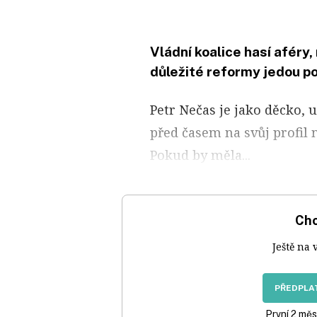
Vládní koalice hasí aféry,
důležité reformy jedou po 
Petr Nečas je jako děcko, 
před časem na svůj profil 
Pokud by měla...
Chc
Ještě na 
PŘEDPLAT
První 2 měs