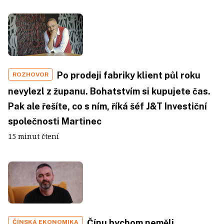
Po prodeji fabriky klient půl roku
ROZHOVOR
nevylezl z županu. Bohatstvím si kupujete čas.
Pak ale řešíte, co s ním, říká šéf J&T Investiční
společnosti Martinec
15 minut čtení
Čínu bychom neměli
ČÍNSKÁ EKONOMIKA