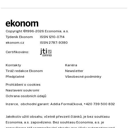
Copyright
©1996-2026
Economia, a.s.
Týdeník Ekonom
ISSN 1210-0714
ekonom.cz
ISSN 2787-9380
Certifikováno:
Kontakty
Kariéra
Tiráž redakce Ekonom
Newsletter
Předplatné
Všeobecné podmínky
Prohlášení o cookies
Nastavení soukromí
Ochrana osobních údajů
Inzerce
, obchodní garant:
Adéla Formáčková
,
+420 739 500 832
Jakékoliv užití obsahu, včetně převzetí článků, je bez souhlasu
Economia, a.s. zapovězeno. Bez souhlasu Economia, a.s. je
zapovězeno též rozmnožování obsahu pro účely automatizované