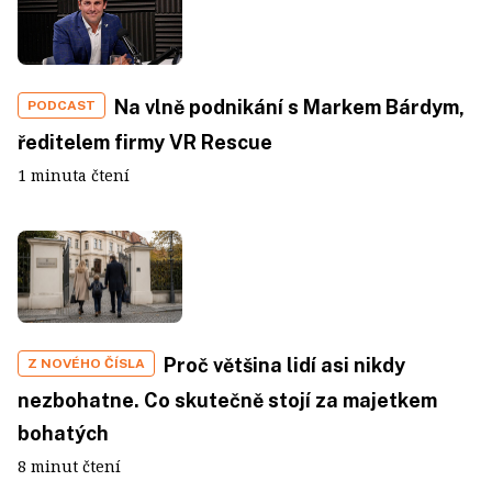
Na vlně podnikání s Markem Bárdym,
PODCAST
ředitelem firmy VR Rescue
1 minuta čtení
Proč většina lidí asi nikdy
Z NOVÉHO ČÍSLA
nezbohatne. Co skutečně stojí za majetkem
bohatých
8 minut čtení