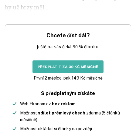
by už brzy měl...
Chcete číst dál?
Ještě na vás čeká 90 % článku.
PŘEDPLATIT ZA 39 KČ MĚSÍČNĚ
První 2 měsíce, pak 149 Kč měsíčně
S předplatným získáte
Web Ekonom.cz
bez reklam
Možnost
sdílet prémiový obsah
zdarma (5 článků
měsíčně)
Možnost ukládat si články na později