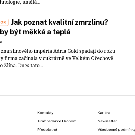
hnologie, umělá...
Jak poznat kvalitní zmrzlinu?
VOR
by být měkká a teplá
ní
 zmrzlinového impéria Adria Gold spadají do roku
dy firma začínala v cukrárně ve Velkém Ořechově
 Zlína. Dnes tato...
Kontakty
Kariéra
Tiráž redakce Ekonom
Newsletter
Předplatné
Všeobecné podmínk