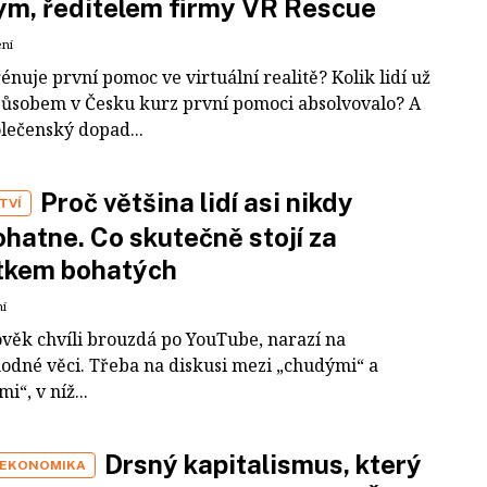
m, ředitelem firmy VR Rescue
ení
rénuje první pomoc ve virtuální realitě? Kolik lidí už
působem v Česku kurz první pomoci absolvovalo? A
olečenský dopad...
Proč většina lidí asi nikdy
TVÍ
hatne. Co skutečně stojí za
tkem bohatých
ní
ověk chvíli brouzdá po YouTube, narazí na
odné věci. Třeba na diskusi mezi „chudými“ a
i“, v níž...
Drsný kapitalismus, který
 EKONOMIKA