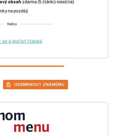
iový obsah
zdarma (5 článků měsíčně)
nky na později
Nebo
t se a dočíst článek
ODEMKNOUT ZNÁMÉMU