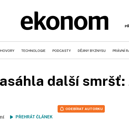
PŘ
HOVORY
TECHNOLOGIE
PODCASTY
DĚJINY BYZNYSU
PRÁVNÍ 
asáhla další smršť:
ODEBÍRAT AUTORKU
čtení
PŘEHRÁT ČLÁNEK