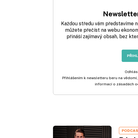
Newsletter
Každou středu vám představíme nej
můžete přečíst na webu ekonom.
přináší zajímavý obsah, bez kte
PŘIH
Odhlási
Přihlášením k newsletteru beru na vědomí,
informací o zásadách o
PODCA