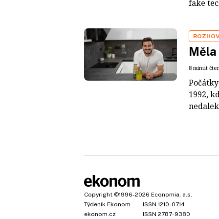
fake tec
ROZHO
Měla 
8 minut čte
Počátky
1992, k
nedaleko
Copyright
©1996-2026
Economia, a.s.
Týdeník Ekonom
ISSN 1210-0714
ekonom.cz
ISSN 2787-9380