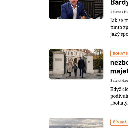
Bárdy
1 minuta čt
Jak se t
tímto z
jaký sp
BOHATS
nezbo
maje
8 minut čte
Když čl
podivuh
„bohatým
ČÍNSKÁ