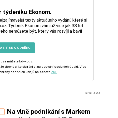
 týdeníku Ekonom.
zajímavější texty aktuálního vydání, které si
cz. Týdeník Ekonom vám už více jak 33 let
rého nemůžete být, který vás rozvíjí a baví!
LÁSIT SE K ODBĚRU
t se můžete kdykoliv.
 že dochází ke sbírání a zpracování osobních údajů. Více
chrany osobních údajů naleznete
ZDE
.
Na vlně podnikání s Markem
ST