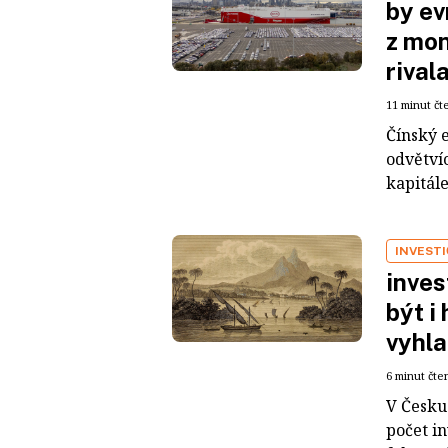
by ev
z mon
rival
11 minut čt
Čínský 
odvětvíc
kapitál
INVEST
inves
být i
vyhla
6 minut čte
V Česku 
počet i