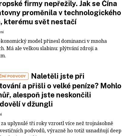
ropské firmy nepřežily. Jak se Čína
tovny proměnila v technologického
a, kterému svět nestačí
ení
ekonomický model přinesl dominanci v mnoha
h. Má ale velkou slabinu: plýtvání zdroji a
em.
Naletěli jste při
IČNÍ PODVODY
tování a přišli o velké peníze? Mohlo
 hůř, alespoň jste neskončili
dovělí v džungli
ní
za uplynulé tři roky vzrostl více než trojnásobně
nvestičních podvodů, výrazně ho totiž usnadňují deep