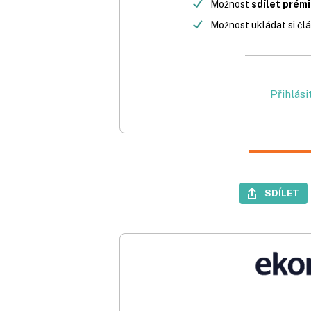
Možnost
sdílet prém
Možnost ukládat si člá
Přihlási
SDÍLET