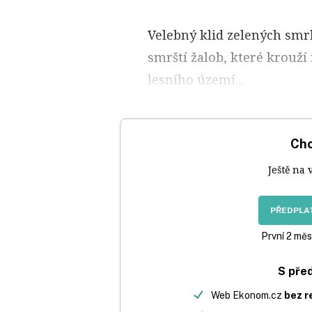
Velebný klid zelených smr
smrští žalob, které krouží
lesního území...
Chc
Ještě na 
PŘEDPLAT
První 2 měs
S pře
Web Ekonom.cz
bez r