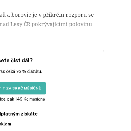
ků a borovic je v příkrém rozporu se
 nad Lesy ČR pokrývajícími polovinu
ete číst dál?
vás čeká 95 % článku.
IT ZA 39 KČ MĚSÍČNĚ
íce, pak 149 Kč měsíčně
dplatným získáte
eklam