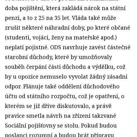
doba pojištění, která zakládá nárok na státní
penzi, a to z 25 na 35 let. Vláda také může
zrušit některé náhradní doby, po které občané
(studenti, vojáci, ženy na mateřské apod.)
neplatí pojistné. ODS navrhuje zavést částečné
starobní důchody, které by umožňovaly
souběh čerpání části důchodu a výdělku, což
by u opozice nemuselo vyvolat žádný zásadní
odpor. Plánuje také oddělení důchodového
účtu od státního rozpočtu, což je opatření, o
kterém se již dříve diskutovalo, a právě
pravice smetla návrh na zřízení takzvané
Sociální pojišťovny se stolu. Pokud budou
poslanci rozumní a budou brát přípravu