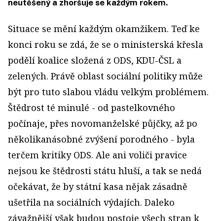
neutěšený a zhoršuje se každým rokem.
Situace se mění každým okamžikem. Teď ke
konci roku se zdá, že se o ministerská křesla
podělí koalice složená z ODS, KDU-ČSL a
zelených. Právě oblast sociální politiky může
být pro tuto slabou vládu velkým problémem.
Štědrost té minulé - od pastelkovného
počínaje, přes novomanželské půjčky, až po
několikanásobné zvýšení porodného - byla
terčem kritiky ODS. Ale ani voliči pravice
nejsou ke štědrosti státu hluší, a tak se nedá
očekávat, že by státní kasa nějak zásadně
ušetřila na sociálních výdajích. Daleko
závažnější však budou postoje všech stran k