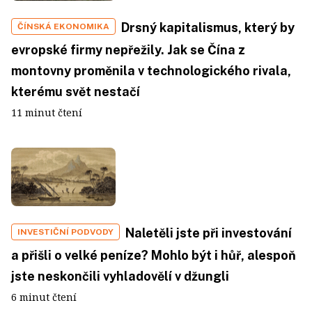
Drsný kapitalismus, který by
ČÍNSKÁ EKONOMIKA
evropské firmy nepřežily. Jak se Čína z
montovny proměnila v technologického rivala,
kterému svět nestačí
11 minut čtení
Naletěli jste při investování
INVESTIČNÍ PODVODY
a přišli o velké peníze? Mohlo být i hůř, alespoň
jste neskončili vyhladovělí v džungli
6 minut čtení