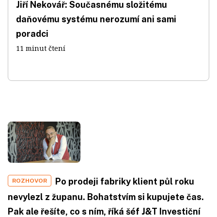
Jiří Nekovář: Současnému složitému
daňovému systému nerozumí ani sami
poradci
11 minut čtení
Po prodeji fabriky klient půl roku
ROZHOVOR
nevylezl z županu. Bohatstvím si kupujete čas.
Pak ale řešíte, co s ním, říká šéf J&T Investiční