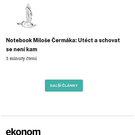
Notebook Miloše Čermáka: Utéct a schovat
se není kam
3 minuty čtení
DALŠÍ ČLÁNKY