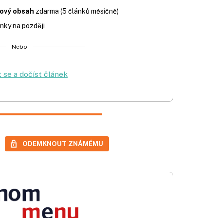
iový obsah
zdarma (5 článků měsíčně)
nky na později
Nebo
t se a dočíst článek
ODEMKNOUT ZNÁMÉMU