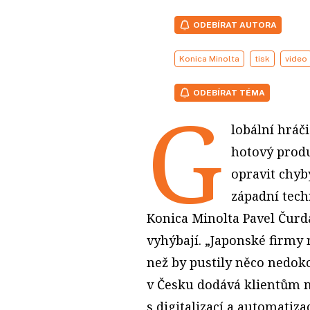
ODEBÍRAT AUTORA
Konica Minolta
tisk
video
ODEBÍRAT TÉMA
G
lobální hráči
hotový produ
opravit chyby
západní tech
Konica Minolta Pavel Čurda
vyhýbají. „Japonské firmy 
než by pustily něco nedok
v Česku dodává klientům n
s digitalizací a automatiza