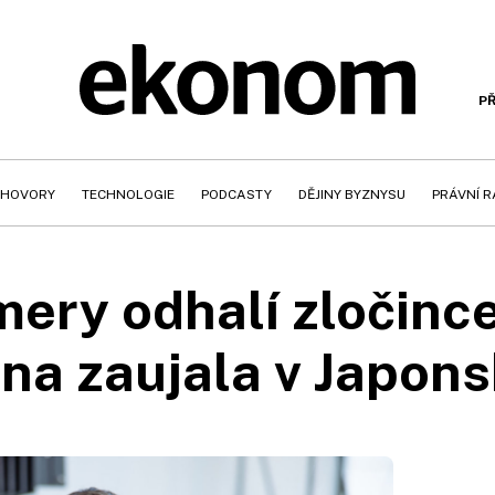
PŘ
HOVORY
TECHNOLOGIE
PODCASTY
DĚJINY BYZNYSU
PRÁVNÍ 
ery odhalí zločince
na zaujala v Japon