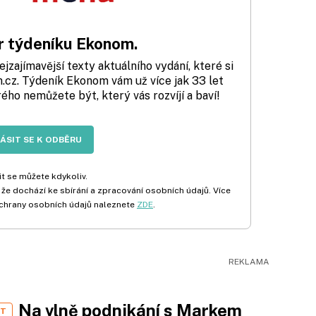
 týdeníku Ekonom.
zajímavější texty aktuálního vydání, které si
cz. Týdeník Ekonom vám už více jak 33 let
rého nemůžete být, který vás rozvíjí a baví!
LÁSIT SE K ODBĚRU
t se můžete kdykoliv.
 že dochází ke sbírání a zpracování osobních údajů. Více
chrany osobních údajů naleznete
ZDE
.
Na vlně podnikání s Markem
ST