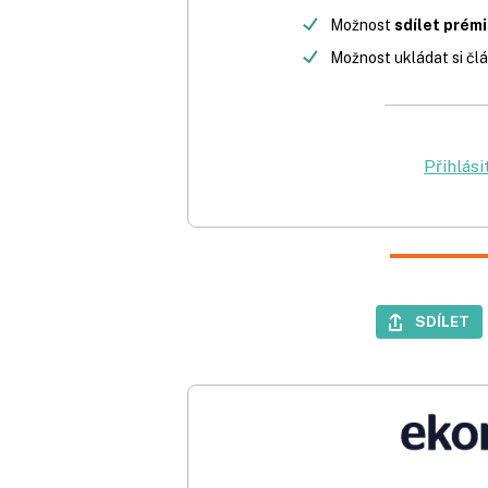
Možnost
sdílet prém
Možnost ukládat si člá
Přihlási
SDÍLET