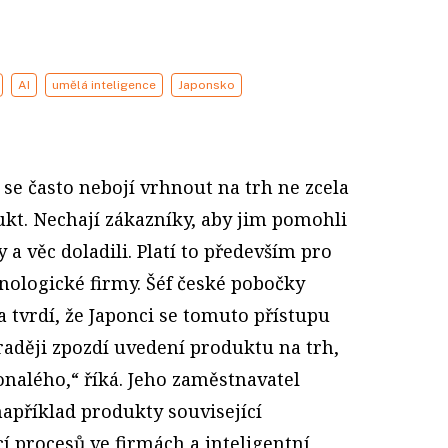
AI
umělá inteligence
Japonsko
 se často nebojí vrhnout na trh ne zcela
kt. Nechají zákazníky, aby jim pomohli
 a věc doladili. Platí to především pro
nologické firmy. Šéf české pobočky
 tvrdí, že Japonci se tomuto přístupu
raději zpozdí uvedení produktu na trh,
onalého,“ říká. Jeho zaměstnavatel
apříklad produkty související
cí procesů ve firmách a inteligentní