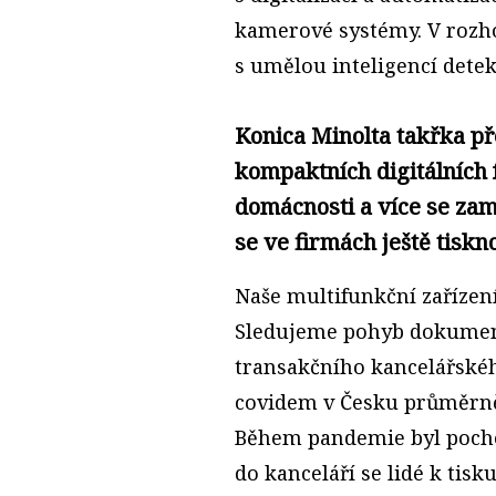
kamerové systémy. V rozho
s umělou inteligencí dete
Konica Minolta takřka pře
kompaktních digitálních 
domácnosti a více se zam
se ve firmách ještě tisk
Naše multifunkční zařízení
Sledujeme pohyb dokument
transakčního kancelářskéh
covidem v Česku průměrně 
Během pandemie byl pochop
do kanceláří se lidé k tisk