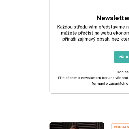
Newsletter
Každou středu vám představíme nej
můžete přečíst na webu ekonom.
přináší zajímavý obsah, bez kte
PŘIH
Odhlási
Přihlášením k newsletteru beru na vědomí,
informací o zásadách o
PODCA