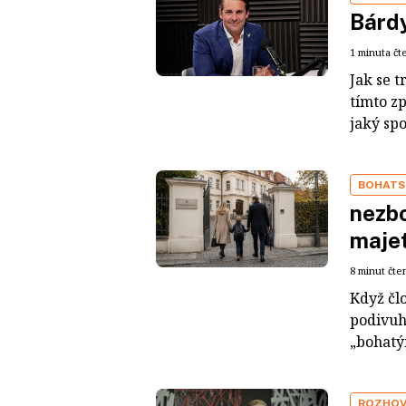
Bárdy
1 minuta čt
Jak se t
tímto z
jaký sp
BOHATS
nezbo
maje
8 minut čte
Když čl
podivuh
„bohatým
ROZHO