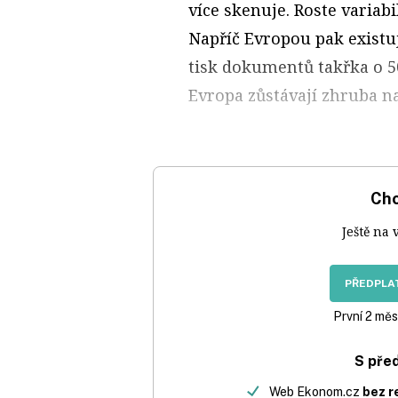
více skenuje. Roste variab
Napříč Evropou pak existuj
tisk dokumentů takřka o 50
Evropa zůstávají zhruba n
Chc
Ještě na 
PŘEDPLAT
První 2 měs
S pře
Web Ekonom.cz
bez r