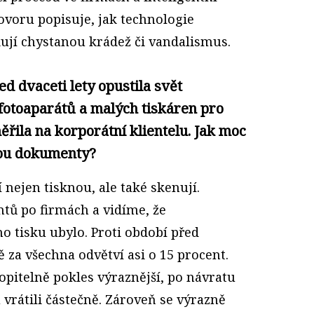
voru popisuje, jak technologie
kují chystanou krádež či vandalismus.
d dvaceti lety opustila svět
fotoaparátů a malých tiskáren pro
ěřila na korporátní klientelu. Jak moc
nou dokumenty?
 nejen tisknou, ale také skenují.
ů po firmách a vidíme, že
o tisku ubylo. Proti období před
za všechna odvětví asi o 15 procent.
itelně pokles výraznější, po návratu
u vrátili částečně. Zároveň se výrazně