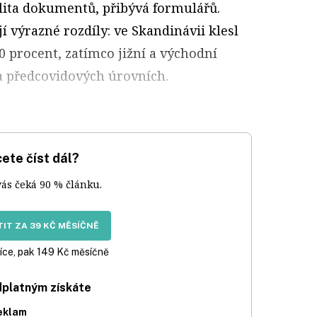
ilita dokumentů, přibývá formulářů.
í výrazné rozdíly: ve Skandinávii klesl
 procent, zatímco jižní a východní
a předcovidových úrovních.
ete číst dál?
vás čeká 90 % článku.
IT ZA 39 KČ MĚSÍČNĚ
íce, pak 149 Kč měsíčně
dplatným získáte
eklam