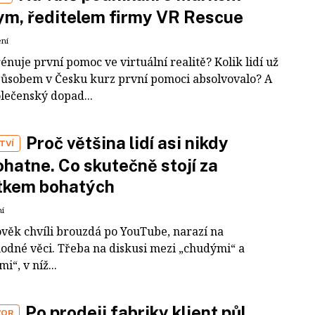
m, ředitelem firmy VR Rescue
ení
rénuje první pomoc ve virtuální realitě? Kolik lidí už
působem v Česku kurz první pomoci absolvovalo? A
olečenský dopad...
Proč většina lidí asi nikdy
TVÍ
hatne. Co skutečně stojí za
tkem bohatých
ní
ověk chvíli brouzdá po YouTube, narazí na
odné věci. Třeba na diskusi mezi „chudými“ a
i“, v níž...
Po prodeji fabriky klient půl
VOR