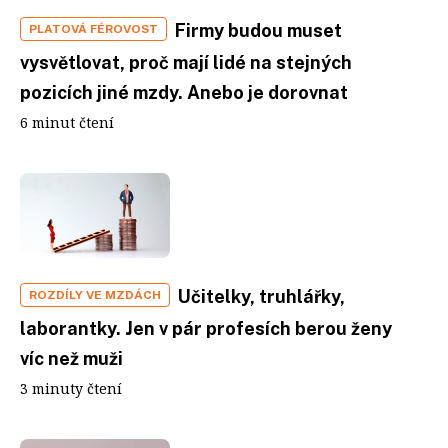
Firmy budou muset
PLATOVÁ FÉROVOST
vysvětlovat, proč mají lidé na stejných
pozicích jiné mzdy. Anebo je dorovnat
6 minut čtení
Učitelky, truhlářky,
ROZDÍLY VE MZDÁCH
laborantky. Jen v pár profesích berou ženy
víc než muži
3 minuty čtení