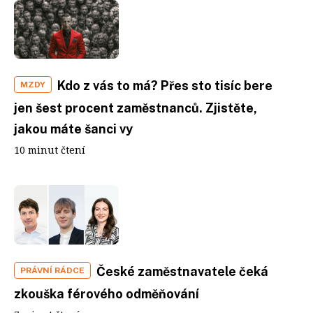
Kdo z vás to má? Přes sto tisíc bere
MZDY
jen šest procent zaměstnanců. Zjistěte,
jakou máte šanci vy
10 minut čtení
České zaměstnavatele čeká
PRÁVNÍ RÁDCE
zkouška férového odměňování