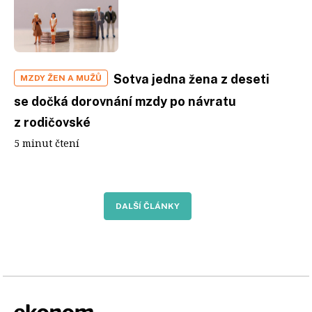
Sotva jedna žena z deseti
MZDY ŽEN A MUŽŮ
se dočká dorovnání mzdy po návratu
z rodičovské
5 minut čtení
DALŠÍ ČLÁNKY