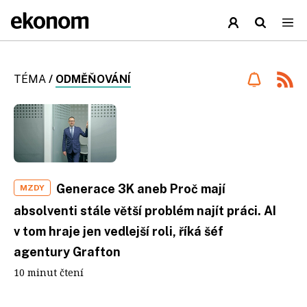
TÉMA
/
ODMĚŇOVÁNÍ
Generace 3K aneb Proč mají
MZDY
absolventi stále větší problém najít práci. AI
v tom hraje jen vedlejší roli, říká šéf
agentury Grafton
10 minut čtení