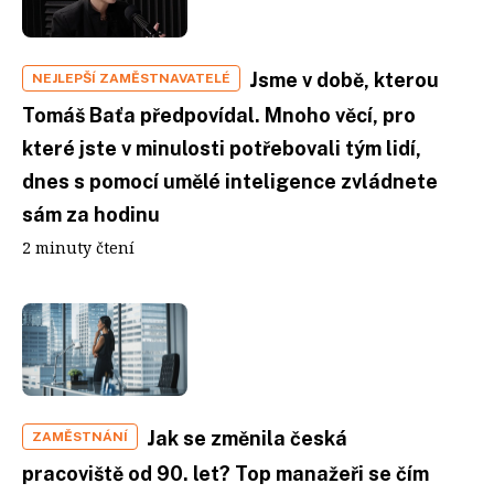
Jsme v době, kterou
NEJLEPŠÍ ZAMĚSTNAVATELÉ
Tomáš Baťa předpovídal. Mnoho věcí, pro
které jste v minulosti potřebovali tým lidí,
dnes s pomocí umělé inteligence zvládnete
sám za hodinu
2 minuty čtení
Jak se změnila česká
ZAMĚSTNÁNÍ
pracoviště od 90. let? Top manažeři se čím