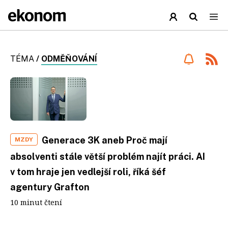
TÉMA
/
ODMĚŇOVÁNÍ
Generace 3K aneb Proč mají
MZDY
absolventi stále větší problém najít práci. AI
v tom hraje jen vedlejší roli, říká šéf
agentury Grafton
10 minut čtení