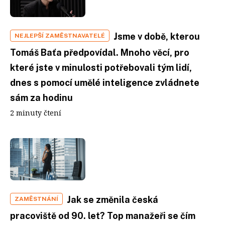
Jsme v době, kterou
NEJLEPŠÍ ZAMĚSTNAVATELÉ
Tomáš Baťa předpovídal. Mnoho věcí, pro
které jste v minulosti potřebovali tým lidí,
dnes s pomocí umělé inteligence zvládnete
sám za hodinu
2 minuty čtení
Jak se změnila česká
ZAMĚSTNÁNÍ
pracoviště od 90. let? Top manažeři se čím