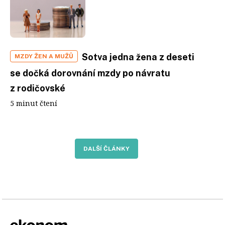
Sotva jedna žena z deseti
MZDY ŽEN A MUŽŮ
se dočká dorovnání mzdy po návratu
z rodičovské
5 minut čtení
DALŠÍ ČLÁNKY