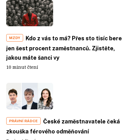
Kdo z vás to má? Přes sto tisíc bere
MZDY
jen šest procent zaměstnanců. Zjistěte,
jakou máte šanci vy
10 minut čtení
České zaměstnavatele čeká
PRÁVNÍ RÁDCE
zkouška férového odměňování