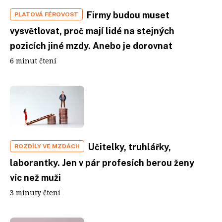
Firmy budou muset
PLATOVÁ FÉROVOST
vysvětlovat, proč mají lidé na stejných
pozicích jiné mzdy. Anebo je dorovnat
6 minut čtení
Učitelky, truhlářky,
ROZDÍLY VE MZDÁCH
laborantky. Jen v pár profesích berou ženy
víc než muži
3 minuty čtení