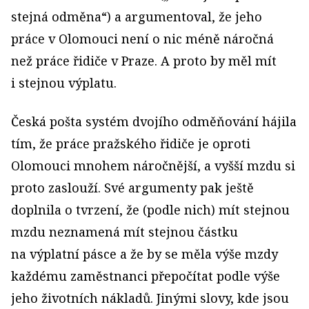
stejná odměna“) a argu­mentoval, že jeho
práce v Olomouci není o nic méně náročná
než práce řidiče v Praze. A proto by měl mít
i stejnou výplatu.
Česká pošta systém dvojího odměňování hájila
tím, že práce pražského řidiče je oproti
Olomouci mnohem náročnější, a vyšší mzdu si
proto zaslouží. Své argumenty pak ještě
doplnila o tvrzení, že (podle nich) mít stejnou
mzdu neznamená mít stejnou částku
na výplatní pásce a že by se měla výše mzdy
každému zaměstnanci přepočítat podle výše
jeho životních nákladů. Jinými slovy, kde jsou