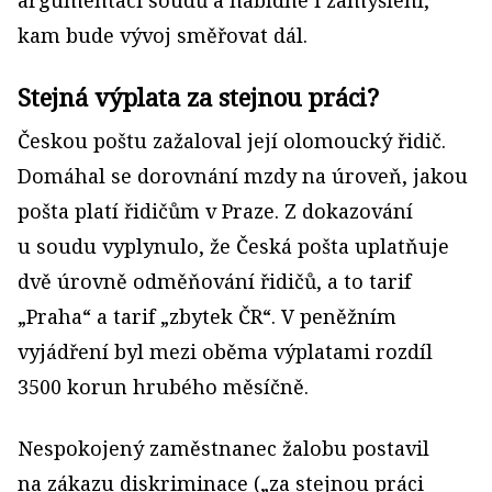
argumentaci soudů a nabídne i zamyšlení,
kam bude vývoj směřovat dál.
Stejná výplata za stejnou práci?
Českou poštu zažaloval její olomoucký řidič.
Domáhal se dorovnání mzdy na úroveň, jakou
pošta platí řidičům v Praze. Z dokazování
u soudu vyplynulo, že Česká pošta uplatňuje
dvě úrovně odměňování řidičů, a to tarif
„Praha“ a tarif „zbytek ČR“. V peněžním
vyjádření byl mezi oběma výplatami rozdíl
3500 korun hrubého měsíčně.
Nespokojený zaměstnanec žalobu postavil
na zákazu diskriminace („za stejnou práci