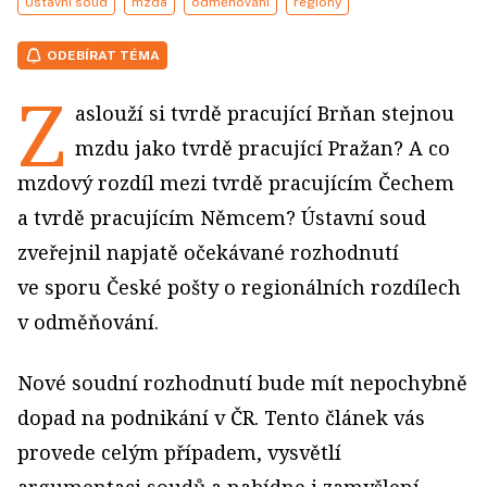
Ústavní soud
mzda
odměňování
regiony
ODEBÍRAT TÉMA
Z
aslouží si tvrdě pracující Brňan stejnou
mzdu jako tvrdě pracující Pražan? A co
mzdový rozdíl mezi tvrdě pracujícím Čechem
a tvrdě pracujícím Němcem? Ústavní soud
zveřejnil napjatě očekávané rozhodnutí
ve sporu České pošty o regionálních rozdílech
v odměňování.
Nové soudní rozhodnutí bude mít nepochybně
dopad na podnikání v ČR. Tento článek vás
provede celým případem, vysvětlí