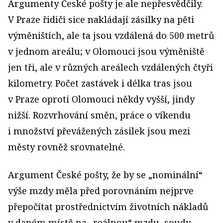
Argumenty České pošty je ale nepřesvědčily.
V Praze řidiči sice nakládají zásilky na pěti
výměništích, ale ta jsou vzdálená do 500 metrů
v jednom areálu; v Olomouci jsou výměniště
jen tři, ale v různých areálech vzdálených čtyři
kilometry. Počet zastávek i délka tras jsou
v Praze oproti Olomouci někdy vyšší, jindy
nižší. Rozvrhování směn, práce o víkendu
i množství převážených zásilek jsou mezi
městy rovněž srovnatelné.
Argument České pošty, že by se „nominální“
výše mzdy měla před porovnáním nejprve
přepočítat prostřednictvím životních nákladů
v daném místě na „reálnou“ mzdu, soudy