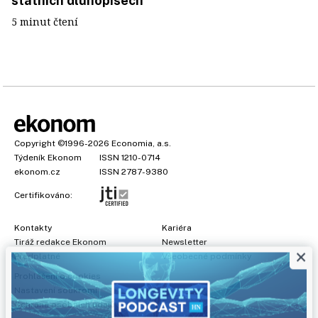
státních dluhopisech
5 minut čtení
Copyright
©1996-2026
Economia, a.s.
Týdeník Ekonom
ISSN 1210-0714
ekonom.cz
ISSN 2787-9380
Certifikováno:
Kontakty
Kariéra
Tiráž redakce Ekonom
Newsletter
×
Předplatné
Všeobecné podmínky
Prohlášení o cookies
Nastavení soukromí
Ochrana osobních údajů