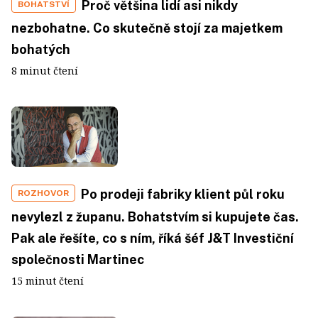
Proč většina lidí asi nikdy
BOHATSTVÍ
nezbohatne. Co skutečně stojí za majetkem
bohatých
8 minut čtení
Po prodeji fabriky klient půl roku
ROZHOVOR
nevylezl z županu. Bohatstvím si kupujete čas.
Pak ale řešíte, co s ním, říká šéf J&T Investiční
společnosti Martinec
15 minut čtení