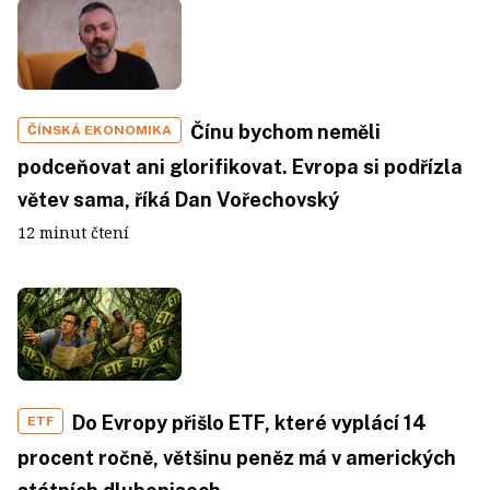
Čínu bychom neměli
ČÍNSKÁ EKONOMIKA
podceňovat ani glorifikovat. Evropa si podřízla
větev sama, říká Dan Vořechovský
12 minut čtení
Do Evropy přišlo ETF, které vyplácí 14
ETF
procent ročně, většinu peněz má v amerických