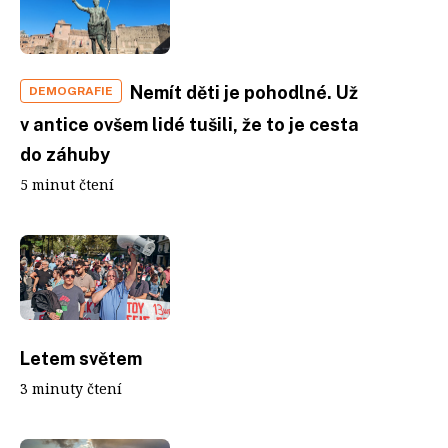
Nemít děti je pohodlné. Už
DEMOGRAFIE
v antice ovšem lidé tušili, že to je cesta
do záhuby
5 minut čtení
Letem světem
3 minuty čtení