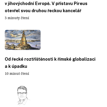
v jihovýchodní Evropě. V přístavu Pireus
otevřel svou druhou řeckou kancelář
3 minuty čtení
Od řecké roztříštěnosti k římské globalizaci
a k úpadku
10 minut čtení