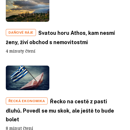
Svatou horu Athos, kam nesmí
DAŇOVÉ RÁJE
ženy, živí obchod s nemovitostmi
4 minuty čtení
Řecko na cestě z pasti
ŘECKÁ EKONOMIKA
dluhů. Povedl se mu skok, ale ještě to bude
bolet
8 minut čtení