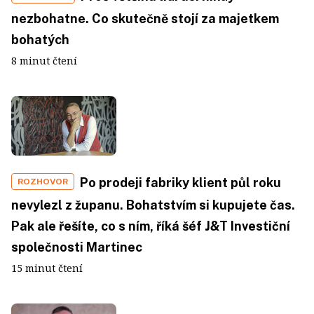
nezbohatne. Co skutečně stojí za majetkem
bohatých
8 minut čtení
Po prodeji fabriky klient půl roku
ROZHOVOR
nevylezl z županu. Bohatstvím si kupujete čas.
Pak ale řešíte, co s ním, říká šéf J&T Investiční
společnosti Martinec
15 minut čtení