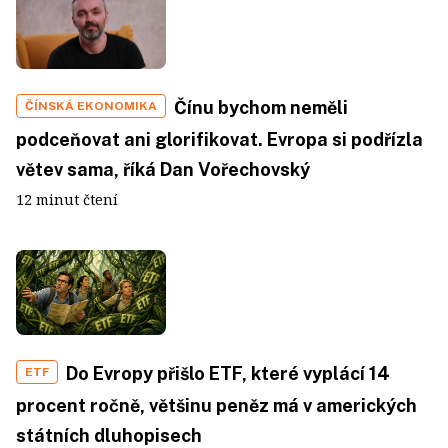
Čínu bychom neměli
ČÍNSKÁ EKONOMIKA
podceňovat ani glorifikovat. Evropa si podřízla
větev sama, říká Dan Vořechovský
12 minut čtení
Do Evropy přišlo ETF, které vyplácí 14
ETF
procent ročně, většinu peněz má v amerických
státních dluhopisech