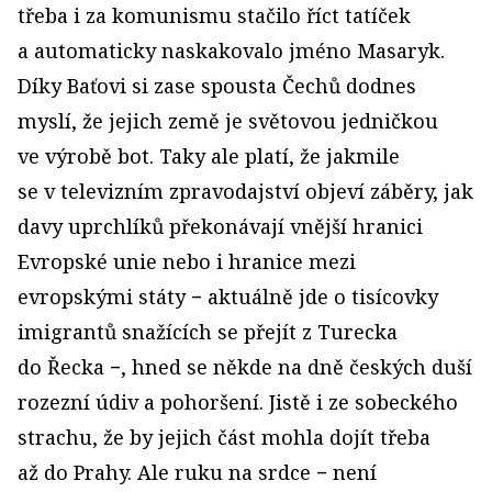
třeba i za komunismu stačilo říct tatíček
a automaticky naskakovalo jméno Masaryk.
Díky Baťovi si zase spousta Čechů dodnes
myslí, že jejich země je světovou jedničkou
ve výrobě bot. Taky ale platí, že jakmile
se v televizním zpravodajství objeví záběry, jak
davy uprchlíků překonávají vnější hranici
Evropské unie nebo i hranice mezi
evropskými státy − aktuálně jde o tisícovky
imigrantů snažících se přejít z Turecka
do Řecka −, hned se někde na dně českých duší
rozezní údiv a pohoršení. Jistě i ze sobeckého
strachu, že by jejich část mohla dojít třeba
až do Prahy. Ale ruku na srdce − není