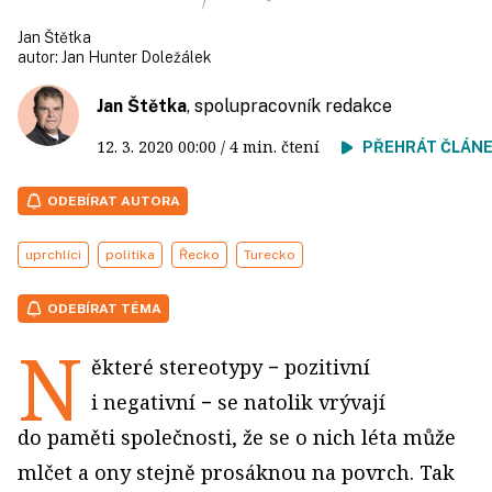
Jan Štětka
autor:
Jan Hunter Doležálek
Jan Štětka
, spolupracovník redakce
12. 3. 2020
00:00
/ 4 min. čtení
PŘEHRÁT ČLÁN
ODEBÍRAT AUTORA
uprchlíci
politika
Řecko
Turecko
ODEBÍRAT TÉMA
N
ěkteré stereotypy − pozitivní
i negativní − se natolik vrývají
do paměti společnosti, že se o nich léta může
mlčet a ony stejně prosáknou na povrch. Tak