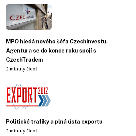
MPO hledá nového šéfa CzechInvestu.
Agentura se do konce roku spojí s
CzechTradem
2 minuty čtení
Politické trafiky a plná ústa exportu
2 minuty čtení