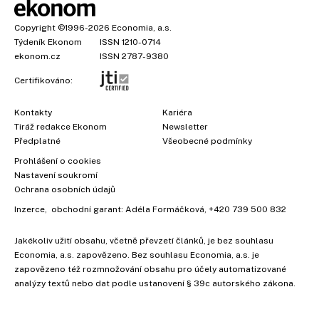
Copyright
©1996-2026
Economia, a.s.
Týdeník Ekonom
ISSN 1210-0714
ekonom.cz
ISSN 2787-9380
Certifikováno:
Kontakty
Kariéra
Tiráž redakce Ekonom
Newsletter
Předplatné
Všeobecné podmínky
Prohlášení o cookies
Nastavení soukromí
Ochrana osobních údajů
Inzerce
, obchodní garant:
Adéla Formáčková
,
+420 739 500 832
Jakékoliv užití obsahu, včetně převzetí článků, je bez souhlasu
Economia, a.s. zapovězeno. Bez souhlasu Economia, a.s. je
zapovězeno též rozmnožování obsahu pro účely automatizované
analýzy textů nebo dat podle ustanovení § 39c autorského zákona.