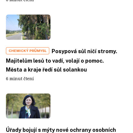
Posypová sůl ničí stromy.
CHEMICKÝ PRŮMYSL
Majitelům lesů to vadí, volají o pomoc.
Města a kraje ředí sůl solankou
6 minut čtení
Úřady bojují s mýty nové ochrany osobních