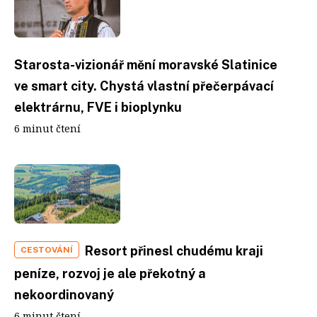
Starosta-vizionář mění moravské Slatinice
ve smart city. Chystá vlastní přečerpávací
elektrárnu, FVE i bioplynku
6 minut čtení
Resort přinesl chudému kraji
CESTOVÁNÍ
peníze, rozvoj je ale překotný a
nekoordinovaný
6 minut čtení