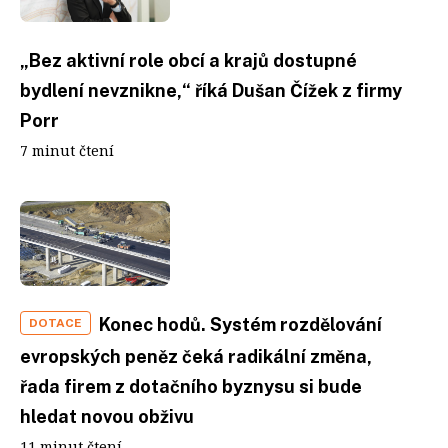
„Bez aktivní role obcí a krajů dostupné
bydlení nevznikne,“ říká Dušan Čížek z firmy
Porr
7 minut čtení
Konec hodů. Systém rozdělování
DOTACE
evropských peněz čeká radikální změna,
řada firem z dotačního byznysu si bude
hledat novou obživu
11 minut čtení