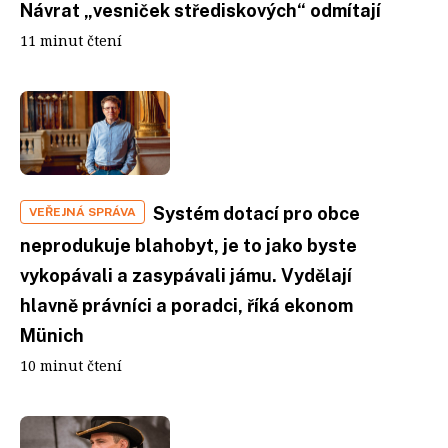
Návrat „vesniček střediskových“ odmítají
11 minut čtení
Systém dotací pro obce
VEŘEJNÁ SPRÁVA
neprodukuje blahobyt, je to jako byste
vykopávali a zasypávali jámu. Vydělají
hlavně právníci a poradci, říká ekonom
Münich
10 minut čtení