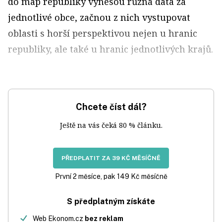
do map republiky vynesou různá data za
jednotlivé obce, začnou z nich vystupovat
oblasti s horší perspektivou nejen u hranic
republiky, ale také u hranic jednotlivých krajů.
Chcete číst dál?
Ještě na vás čeká 80 % článku.
PŘEDPLATIT ZA 39 KČ MĚSÍČNĚ
První 2 měsíce, pak 149 Kč měsíčně
S předplatným získáte
Web Ekonom.cz
bez reklam