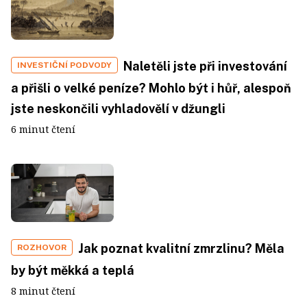
Naletěli jste při investování
INVESTIČNÍ PODVODY
a přišli o velké peníze? Mohlo být i hůř, alespoň
jste neskončili vyhladovělí v džungli
6 minut čtení
Jak poznat kvalitní zmrzlinu? Měla
ROZHOVOR
by být měkká a teplá
8 minut čtení