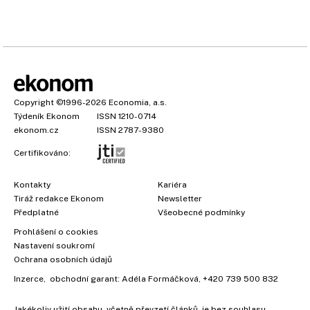
Copyright
©1996-2026
Economia, a.s.
Týdeník Ekonom
ISSN 1210-0714
ekonom.cz
ISSN 2787-9380
Certifikováno:
Kontakty
Kariéra
Tiráž redakce Ekonom
Newsletter
Předplatné
Všeobecné podmínky
Prohlášení o cookies
Nastavení soukromí
Ochrana osobních údajů
Inzerce
, obchodní garant:
Adéla Formáčková
,
+420 739 500 832
Jakékoliv užití obsahu, včetně převzetí článků, je bez souhlasu