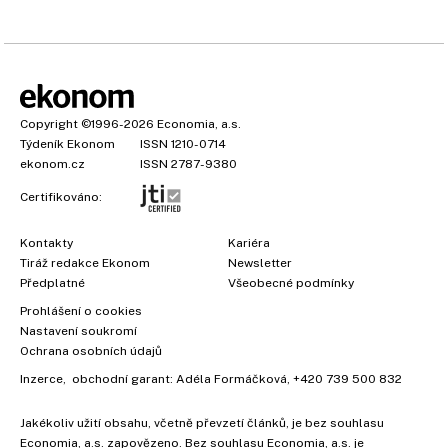
Copyright
©1996-2026
Economia, a.s.
Týdeník Ekonom
ISSN 1210-0714
ekonom.cz
ISSN 2787-9380
Certifikováno:
Kontakty
Kariéra
Tiráž redakce Ekonom
Newsletter
Předplatné
Všeobecné podmínky
Prohlášení o cookies
Nastavení soukromí
Ochrana osobních údajů
Inzerce
, obchodní garant:
Adéla Formáčková
,
+420 739 500 832
Jakékoliv užití obsahu, včetně převzetí článků, je bez souhlasu
Economia, a.s. zapovězeno. Bez souhlasu Economia, a.s. je