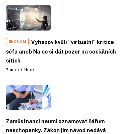
Vyhazov kvůli "virtuální" kritice
EKONOM
šéfa aneb Na co si dát pozor na sociálních
sítích
7 minut čtení
Zaměstnanci neumí oznamovat šéfům
neschopenky. Zákon jim návod nedává