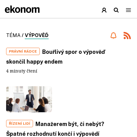
TÉMA
/
VÝPOVĚĎ
Bouřlivý spor o výpověď
PRÁVNÍ RÁDCE
skončil happy endem
4 minuty čtení
Manažerem být, či nebýt?
ŘÍZENÍ LIDÍ
Špatné rozhodnutí končí i výpovědí