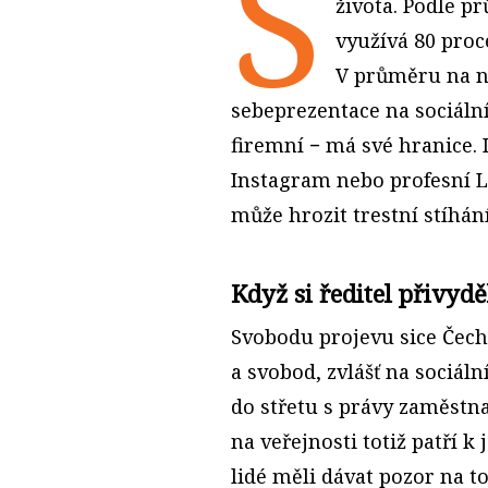
S
života. Podle p
využívá 80 proc
V průměru na ni
sebeprezentace na sociáln
firemní − má své hranice. 
Instagram nebo profesní Li
může hrozit trestní stíhá
Když si ředitel přivyd
Svobodu projevu sice Čech
a svobod, zvlášť na sociáln
do střetu s právy zaměstn
na veřejnosti totiž patří 
lidé měli dávat pozor na to