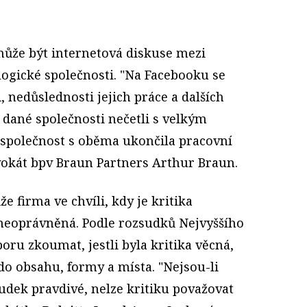
ůže být internetová diskuse mezi
ogické společnosti. "Na Facebooku se
i, nedůslednosti jejich práce a dalších
i dané společnosti nečetli s velkým
společnost s oběma ukončila pracovní
dvokát bpv Braun Partners Arthur Braun.
 firma ve chvíli, kdy je kritika
neoprávněná. Podle rozsudků Nejvyššího
oru zkoumat, jestli byla kritika věcná,
do obsahu, formy a místa. "Nejsou-li
udek pravdivé, nelze kritiku považovat