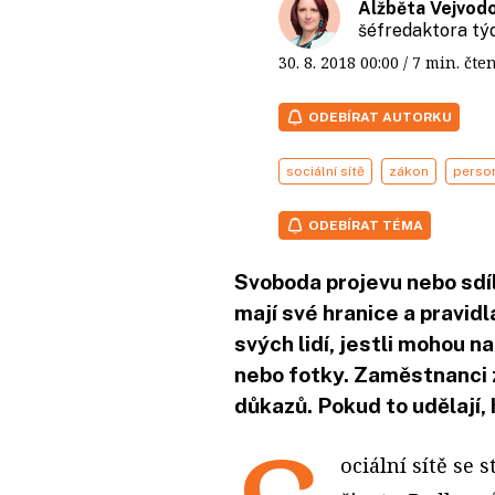
Alžběta Vejvod
šéfredaktora t
30. 8. 2018
00:00
/ 7 min. č
ODEBÍRAT AUTORKU
sociální sítě
zákon
person
ODEBÍRAT TÉMA
Svoboda projevu nebo sdíle
mají své hranice a pravidl
svých lidí, jestli mohou n
nebo fotky. Zaměstnanci z
důkazů. Pokud to udělají, 
ociální sítě se