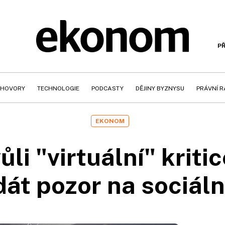
PŘ
HOVORY
TECHNOLOGIE
PODCASTY
DĚJINY BYZNYSU
PRÁVNÍ 
EKONOM
li "virtuální" kriti
dát pozor na sociáln