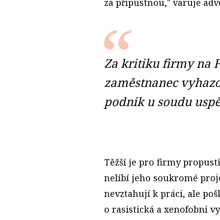
za přípustnou," varuje adv
Za kritiku firmy na
zaměstnanec vyhazov
podnik u soudu uspě
Těžší je pro firmy propust
nelíbí jeho soukromé proje
nevztahují k práci, ale poš
o rasistická a xenofobní vy