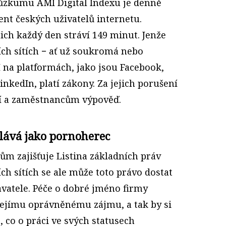
růzkumu AMI Digital Indexu je denně
ent českých uživatelů internetu.
ch každý den stráví 149 minut. Jenže
ích sítích − ať už soukromá nebo
I na platformách, jako jsou Facebook,
nked­In, platí zákony. Za jejich porušení
ní a zaměstnancům výpověď.
ělává jako pornoherec
ům zajišťuje Listina základních práv
ích sítích se ale může toto právo dostat
avatele. Péče o dobré jméno firmy
k jejímu oprávněnému zájmu, a tak by si
, co o práci ve svých statusech