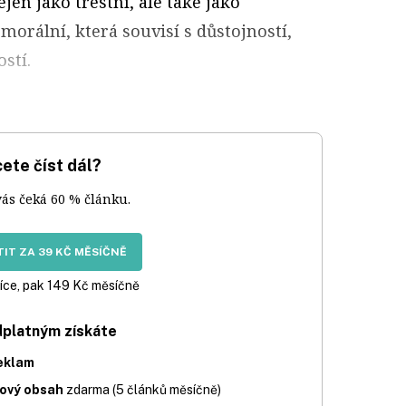
jen jako trestní, ale také jako
orální, která souvisí s důstojností,
stí.
ete číst dál?
vás čeká 60 % článku.
IT ZA 39 KČ MĚSÍČNĚ
íce, pak 149 Kč měsíčně
dplatným získáte
eklam
iový obsah
zdarma (5 článků měsíčně)