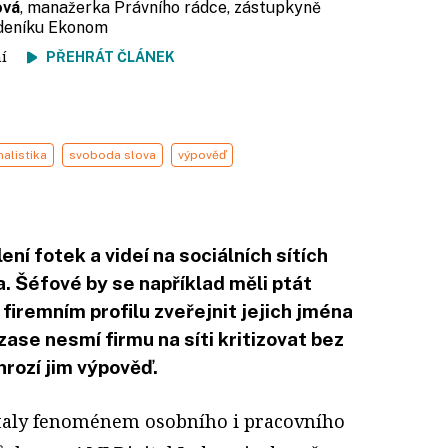
ová
, manažerka Právního rádce, zástupkyně
ýdeníku Ekonom
tení
PŘEHRÁT ČLÁNEK
alistika
svoboda slova
výpověď
ní fotek a videí na sociálních sítích
a. Šéfové by se například měli ptát
a firemním profilu zveřejnit jejich jména
ase nesmí firmu na síti kritizovat bez
hrozí jim výpověď.
 staly fenoménem osobního i pracovního