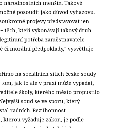
bo národnostních menšin. Takové
 možné posoudit jako důvod vyhazovu.
oukromé projevy představovat jen
 těch, kteří vykonávají takový druh
 legitimní potřeba zaměstnavatele
é či morální předpoklady," vysvětluje
přímo na sociálních sítích české soudy
 tom, jak to ale v praxi může vypadat,
ředitele školy, kterého město propustilo
Nejvyšší soud se ve sporu, který
astal radních. Bezúhonnost
 kterou vyžaduje zákon, je podle