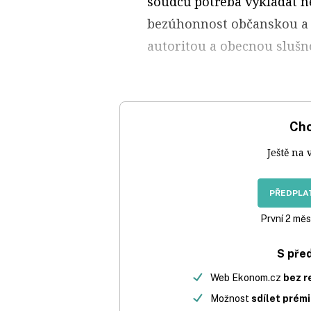
soudců potřeba vykládat ne
bezúhonnost občanskou a m
autoritou a obecnou slušno
Chc
Ještě na 
PŘEDPLAT
První 2 měs
S pře
Web Ekonom.cz
bez r
Možnost
sdílet prém