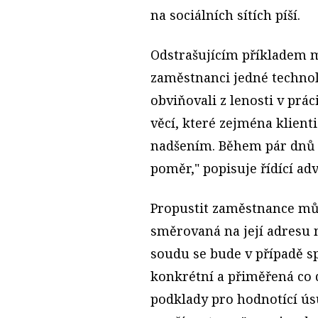
na sociálních sítích píší.
Odstrašujícím příkladem m
zaměstnanci jedné technol
obviňovali z lenosti v prác
věcí, které zejména klient
nadšením. Během pár dnů 
poměr," popisuje řídící a
Propustit zaměstnance může
směrovaná na její adresu 
soudu se bude v případě sp
konkrétní a přiměřená co 
podklady pro hodnotící ús