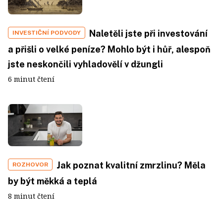
Naletěli jste při investování
INVESTIČNÍ PODVODY
a přišli o velké peníze? Mohlo být i hůř, alespoň
jste neskončili vyhladovělí v džungli
6 minut čtení
Jak poznat kvalitní zmrzlinu? Měla
ROZHOVOR
by být měkká a teplá
8 minut čtení