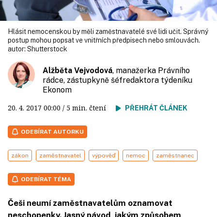
Hlásit nemocenskou by měli zaměstnavatelé své lidi učit. Správný
postup mohou popsat ve vnitřních předpisech nebo smlouvách.
autor:
Shutterstock
Alžběta Vejvodová
, manažerka Právního
rádce, zástupkyně šéfredaktora týdeníku
Ekonom
20. 4. 2017
00:00
/ 5 min. čtení
PŘEHRÁT ČLÁNEK
ODEBÍRAT AUTORKU
zákon
zaměstnavatel
výpověď
nemoc
zaměstnanec
ODEBÍRAT TÉMA
Češi neumí zaměstnavatelům oznamovat
neschopenky. Jasný návod, jakým způsobem