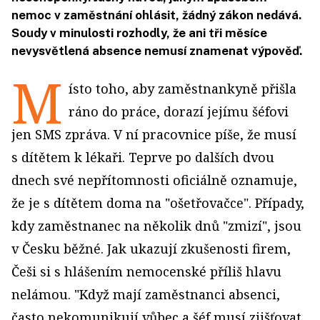
nemoc v zaměstnání ohlásit, žádný zákon nedává.
Soudy v minulosti rozhodly, že ani tři měsíce
nevysvětlená absence nemusí znamenat výpověď.
M
ísto toho, aby zaměstnankyně přišla
ráno do práce, dorazí jejímu šéfovi
jen SMS zpráva. V ní pracovnice píše, že musí
s dítětem k lékaři. Teprve po dalších dvou
dnech své nepřítomnosti oficiálně oznamuje,
že je s dítětem doma na "ošetřovačce". Případy,
kdy zaměstnanec na několik dnů "zmizí", jsou
v Česku běžné. Jak ukazují zkušenosti firem,
Češi si s hlášením nemocenské příliš hlavu
nelámou. "Když mají zaměstnanci absenci,
často nekomunikují vůbec a šéf musí zjišťovat,